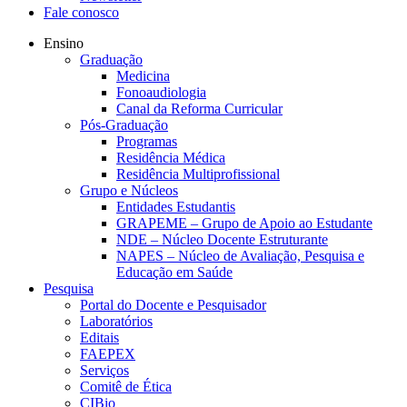
Fale conosco
Ensino
Graduação
Medicina
Fonoaudiologia
Canal da Reforma Curricular
Pós-Graduação
Programas
Residência Médica
Residência Multiprofissional
Grupo e Núcleos
Entidades Estudantis
GRAPEME – Grupo de Apoio ao Estudante
NDE – Núcleo Docente Estruturante
NAPES – Núcleo de Avaliação, Pesquisa e
Educação em Saúde
Pesquisa
Portal do Docente e Pesquisador
Laboratórios
Editais
FAEPEX
Serviços
Comitê de Ética
CIBio