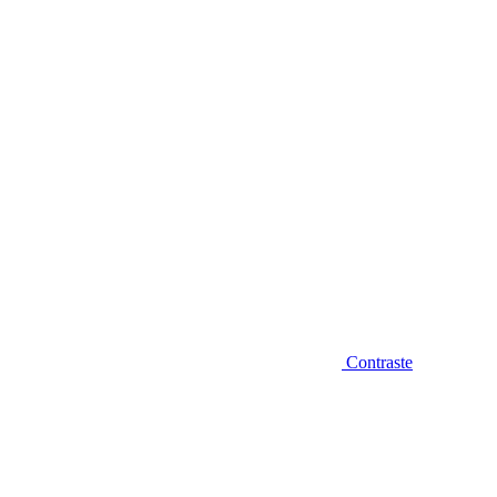
Diminuir fonte
Contraste