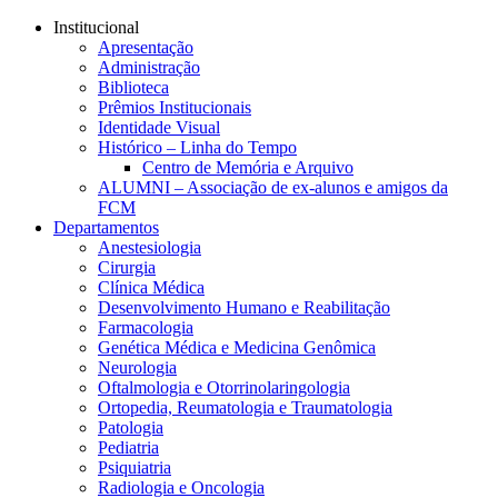
Conteúdo principal
Menu principal
Rodapé
Institucional
Apresentação
Administração
Biblioteca
Prêmios Institucionais
Identidade Visual
Histórico – Linha do Tempo
Centro de Memória e Arquivo
ALUMNI – Associação de ex-alunos e amigos da
FCM
Departamentos
Anestesiologia
Cirurgia
Clínica Médica
Desenvolvimento Humano e Reabilitação
Farmacologia
Genética Médica e Medicina Genômica
Neurologia
Oftalmologia e Otorrinolaringologia
Ortopedia, Reumatologia e Traumatologia
Patologia
Pediatria
Psiquiatria
Radiologia e Oncologia