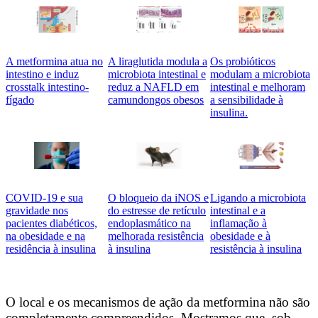
A metformina atua no
A liraglutida modula a
Os probióticos
intestino e induz
microbiota intestinal e
modulam a microbiota
crosstalk intestino-
reduz a NAFLD em
intestinal e melhoram
fígado
camundongos obesos
a sensibilidade à
insulina.
COVID-19 e sua
O bloqueio da iNOS e
Ligando a microbiota
gravidade nos
do estresse de retículo
intestinal e a
pacientes diabéticos,
endoplasmático na
inflamação à
na obesidade e na
melhorada resistência
obesidade e à
residência à insulina
à insulina
resistência à insulina
O local e os mecanismos de ação da metformina não são
completamente compreendidos. Mostramos que, sob