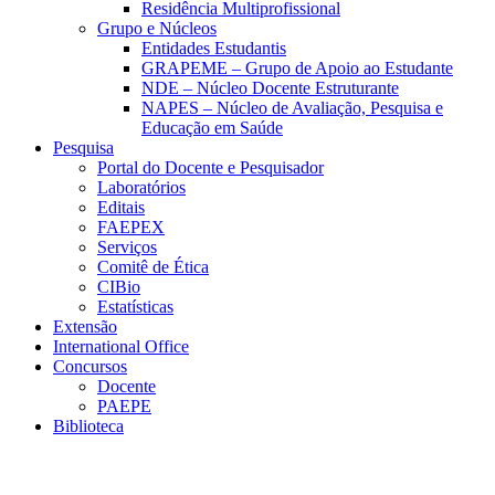
Residência Multiprofissional
Grupo e Núcleos
Entidades Estudantis
GRAPEME – Grupo de Apoio ao Estudante
NDE – Núcleo Docente Estruturante
NAPES – Núcleo de Avaliação, Pesquisa e
Educação em Saúde
Pesquisa
Portal do Docente e Pesquisador
Laboratórios
Editais
FAEPEX
Serviços
Comitê de Ética
CIBio
Estatísticas
Extensão
International Office
Concursos
Docente
PAEPE
Biblioteca
Link para o Facebook