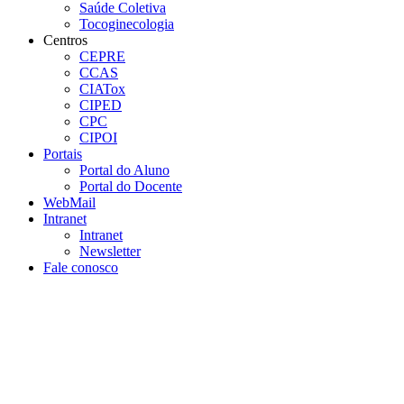
Saúde Coletiva
Tocoginecologia
Centros
CEPRE
CCAS
CIATox
CIPED
CPC
CIPOI
Portais
Portal do Aluno
Portal do Docente
WebMail
Intranet
Intranet
Newsletter
Fale conosco
Aumentar fonte