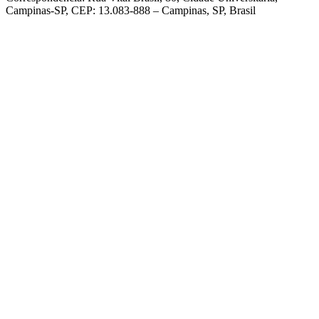
Campinas-SP, CEP: 13.083-888 – Campinas, SP, Brasil
Link para o Facebook
Link para o Linkedin
Link para o Instagram