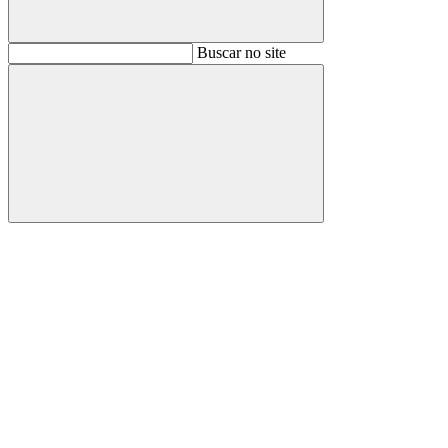
Buscar
Buscar no site
Buscar
Aumentar fonte
Diminuir fonte