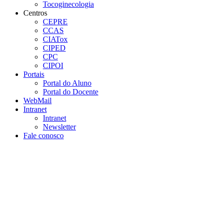
Tocoginecologia
Centros
CEPRE
CCAS
CIATox
CIPED
CPC
CIPOI
Portais
Portal do Aluno
Portal do Docente
WebMail
Intranet
Intranet
Newsletter
Fale conosco
Aumentar fonte