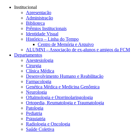
Conteúdo principal
Menu principal
Rodapé
Institucional
Apresentação
Administração
Biblioteca
Prêmios Institucionais
Identidade Visual
Histórico – Linha do Tempo
Centro de Memória e Arquivo
ALUMNI – Associação de ex-alunos e amigos da FCM
Departamentos
Anestesiologia
Cirurgia
Clínica Médica
Desenvolvimento Humano e Reabilitação
Farmacologia
Genética Médica e Medicina Genômica
Neurologia
Oftalmologia e Otorrinolaringologia
Ortopedia, Reumatologia e Traumatologia
Patologia
Pediatria
Psiquiatria
Radiologia e Oncologia
Saúde Coletiva