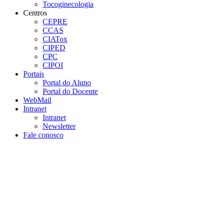
Tocoginecologia
Centros
CEPRE
CCAS
CIATox
CIPED
CPC
CIPOI
Portais
Portal do Aluno
Portal do Docente
WebMail
Intranet
Intranet
Newsletter
Fale conosco
Aumentar fonte