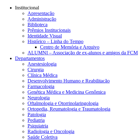
Conteúdo principal
Menu principal
Rodapé
Institucional
Apresentação
Administração
Biblioteca
Prêmios Institucionais
Identidade Visual
Histórico – Linha do Tempo
Centro de Memória e Arquivo
ALUMNI – Associação de ex-alunos e amigos da FCM
Departamentos
Anestesiologia
Cirurgia
Clínica Médica
Desenvolvimento Humano e Reabilitação
Farmacologia
Genética Médica e Medicina Genômica
Neurologia
Oftalmologia e Otorrinolaringologia
Ortopedia, Reumatologia e Traumatologia
Patologia
Pediatria
Psiquiatria
Radiologia e Oncologia
Saúde Coletiva