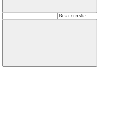
Buscar
Buscar no site
Buscar
Aumentar fonte
Diminuir fonte