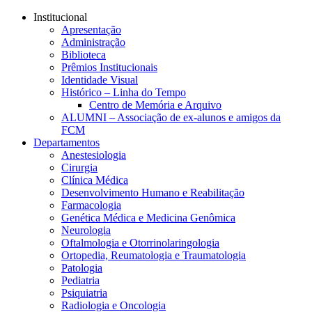
Conteúdo principal
Menu principal
Rodapé
Institucional
Apresentação
Administração
Biblioteca
Prêmios Institucionais
Identidade Visual
Histórico – Linha do Tempo
Centro de Memória e Arquivo
ALUMNI – Associação de ex-alunos e amigos da
FCM
Departamentos
Anestesiologia
Cirurgia
Clínica Médica
Desenvolvimento Humano e Reabilitação
Farmacologia
Genética Médica e Medicina Genômica
Neurologia
Oftalmologia e Otorrinolaringologia
Ortopedia, Reumatologia e Traumatologia
Patologia
Pediatria
Psiquiatria
Radiologia e Oncologia