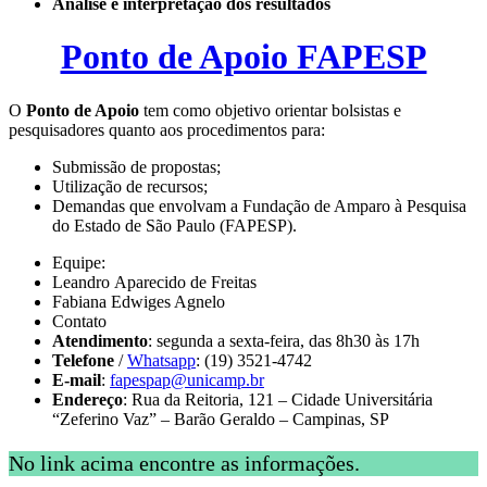
Análise e interpretação dos resultados
Ponto de Apoio FAPESP
O
Ponto de Apoio
tem como objetivo orientar bolsistas e
pesquisadores quanto aos procedimentos para:
Submissão de propostas;
Utilização de recursos;
Demandas que envolvam a Fundação de Amparo à Pesquisa
do Estado de São Paulo (FAPESP).
Equipe:
Leandro Aparecido de Freitas
Fabiana Edwiges Agnelo
Contato
Atendimento
: segunda a sexta-feira, das 8h30 às 17h
Telefone
/
Whatsapp
: (19) 3521-4742
E-mail
:
fapespap@unicamp.br
Endereço
: Rua da Reitoria, 121 – Cidade Universitária
“Zeferino Vaz” – Barão Geraldo – Campinas, SP
No link acima encontre as informações.