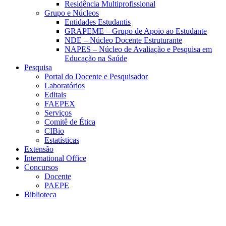
Residência Multiprofissional
Grupo e Núcleos
Entidades Estudantis
GRAPEME – Grupo de Apoio ao Estudante
NDE – Núcleo Docente Estruturante
NAPES – Núcleo de Avaliação e Pesquisa em
Educação na Saúde
Pesquisa
Portal do Docente e Pesquisador
Laboratórios
Editais
FAEPEX
Serviços
Comitê de Ética
CIBio
Estatísticas
Extensão
International Office
Concursos
Docente
PAEPE
Biblioteca
Link para o Facebook