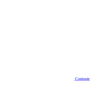
Diminuir fonte
Contraste