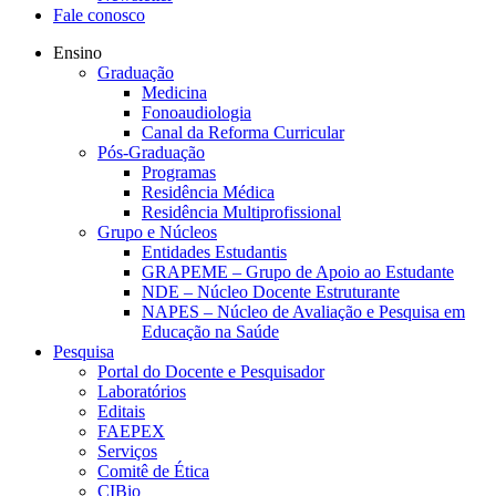
Fale conosco
Ensino
Graduação
Medicina
Fonoaudiologia
Canal da Reforma Curricular
Pós-Graduação
Programas
Residência Médica
Residência Multiprofissional
Grupo e Núcleos
Entidades Estudantis
GRAPEME – Grupo de Apoio ao Estudante
NDE – Núcleo Docente Estruturante
NAPES – Núcleo de Avaliação e Pesquisa em
Educação na Saúde
Pesquisa
Portal do Docente e Pesquisador
Laboratórios
Editais
FAEPEX
Serviços
Comitê de Ética
CIBio