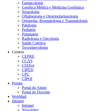
Farmacologia
Genética Médica e Medicina Genômica
Neurologia
Oftalmologia e Otorrinolaringologia
Ortopedia, Reumatologia e Traumatologia
Patologia
Pediatria
Psiquiatria
Radiologia e Oncologia
Saúde Coletiva
Tocoginecologia
Centros
CEPRE
CCAS
CIATox
CIPED
CPC
CIPOI
Portais
Portal do Aluno
Portal do Docente
WebMail
Intranet
Intranet
Newsletter