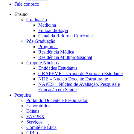
Fale conosco
Ensino
Graduação
Medicina
Fonoaudiologia
Canal da Reforma Curricular
Pós-Graduação
Programas
Residência Médica
Residência Multiprofissional
Grupo e Núcleos
Entidades Estudantis
GRAPEME – Grupo de Apoio ao Estudante
NDE – Núcleo Docente Estruturante
NAPES – Núcleo de Avaliação, Pesquisa e
Educação em Saúde
Pesquisa
Portal do Docente e Pesquisador
Laboratórios
Editais
FAEPEX
Serviços
Comitê de Ética
CIBio