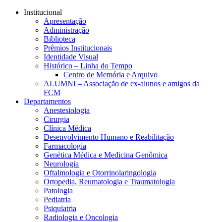
Conteúdo principal
Menu principal
Rodapé
Institucional
Apresentação
Administração
Biblioteca
Prêmios Institucionais
Identidade Visual
Histórico – Linha do Tempo
Centro de Memória e Arquivo
ALUMNI – Associação de ex-alunos e amigos da
FCM
Departamentos
Anestesiologia
Cirurgia
Clínica Médica
Desenvolvimento Humano e Reabilitação
Farmacologia
Genética Médica e Medicina Genômica
Neurologia
Oftalmologia e Otorrinolaringologia
Ortopedia, Reumatologia e Traumatologia
Patologia
Pediatria
Psiquiatria
Radiologia e Oncologia