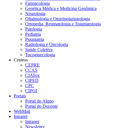
Farmacologia
Genética Médica e Medicina Genômica
Neurologia
Oftalmologia e Otorrinolaringologia
Ortopedia, Reumatologia e Traumatologia
Patologia
Pediatria
Psiquiatria
Radiologia e Oncologia
Saúde Coletiva
Tocoginecologia
Centros
CEPRE
CCAS
CIATox
CIPED
CPC
CIPOI
Portais
Portal do Aluno
Portal do Docente
WebMail
Intranet
Intranet
Newsletter