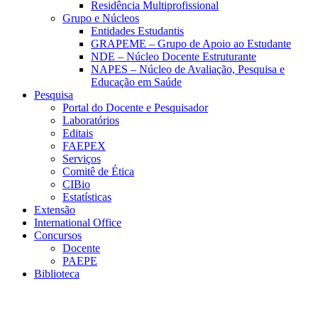
Residência Multiprofissional
Grupo e Núcleos
Entidades Estudantis
GRAPEME – Grupo de Apoio ao Estudante
NDE – Núcleo Docente Estruturante
NAPES – Núcleo de Avaliação, Pesquisa e
Educação em Saúde
Pesquisa
Portal do Docente e Pesquisador
Laboratórios
Editais
FAEPEX
Serviços
Comitê de Ética
CIBio
Estatísticas
Extensão
International Office
Concursos
Docente
PAEPE
Biblioteca
Link para o Facebook