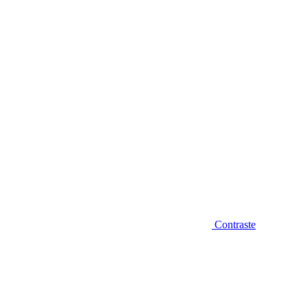
Diminuir fonte
Contraste