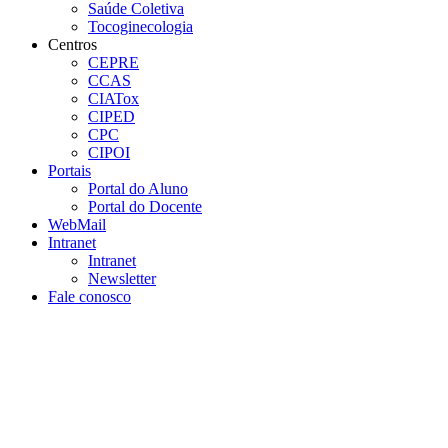
Saúde Coletiva
Tocoginecologia
Centros
CEPRE
CCAS
CIATox
CIPED
CPC
CIPOI
Portais
Portal do Aluno
Portal do Docente
WebMail
Intranet
Intranet
Newsletter
Fale conosco
Aumentar fonte