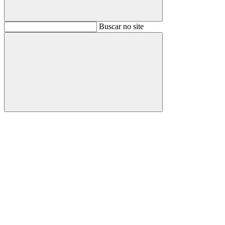
Buscar
Buscar no site
Buscar
Aumentar fonte
Diminuir fonte