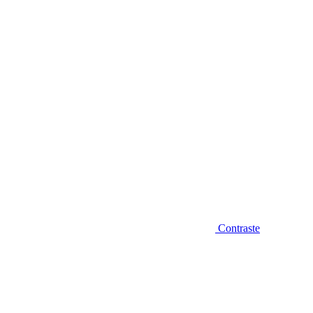
Diminuir fonte
Contraste