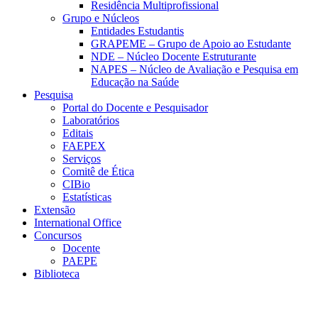
Residência Multiprofissional
Grupo e Núcleos
Entidades Estudantis
GRAPEME – Grupo de Apoio ao Estudante
NDE – Núcleo Docente Estruturante
NAPES – Núcleo de Avaliação e Pesquisa em
Educação na Saúde
Pesquisa
Portal do Docente e Pesquisador
Laboratórios
Editais
FAEPEX
Serviços
Comitê de Ética
CIBio
Estatísticas
Extensão
International Office
Concursos
Docente
PAEPE
Biblioteca
Link para o Facebook