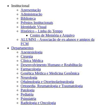
Conteúdo principal
Menu principal
Rodapé
Institucional
Apresentação
Administração
Biblioteca
Prêmios Institucionais
Identidade Visual
Histórico – Linha do Tempo
Centro de Memória e Arquivo
ALUMNI – Associação de ex-alunos e amigos da
FCM
Departamentos
Anestesiologia
Cirurgia
Clínica Médica
Desenvolvimento Humano e Reabilitação
Farmacologia
Genética Médica e Medicina Genômica
Neurologia
Oftalmologia e Otorrinolaringologia
Ortopedia, Reumatologia e Traumatologia
Patologia
Pediatria
Psiquiatria
Radiologia e Oncologia