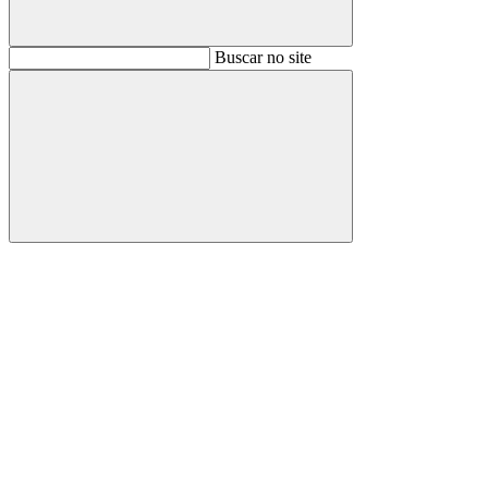
Buscar
Buscar no site
Buscar
Aumentar fonte
Diminuir fonte