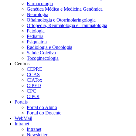
Farmacologia
Genética Médica e Medicina Genômica
Neurologia
Oftalmologia e Otorrinolaringologia
Ortopedia, Reumatologia e Traumatologia
Patologia
Pediatria
Psiquiatria
Radiologia e Oncologia
Saúde Coletiva
Tocoginecologia
Centros
CEPRE
CCAS
CIATox
CIPED
CPC
CIPOI
Portais
Portal do Aluno
Portal do Docente
WebMail
Intranet
Intranet
Newsletter