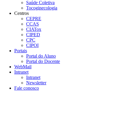
Saúde Coletiva
Tocoginecologia
Centros
CEPRE
CCAS
CIATox
CIPED
CPC
CIPOI
Portais
Portal do Aluno
Portal do Docente
WebMail
Intranet
Intranet
Newsletter
Fale conosco
Aumentar fonte