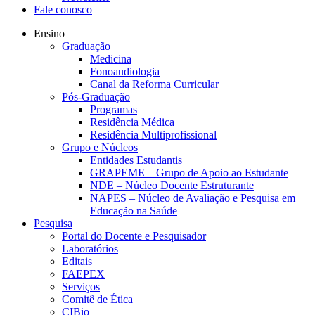
Fale conosco
Ensino
Graduação
Medicina
Fonoaudiologia
Canal da Reforma Curricular
Pós-Graduação
Programas
Residência Médica
Residência Multiprofissional
Grupo e Núcleos
Entidades Estudantis
GRAPEME – Grupo de Apoio ao Estudante
NDE – Núcleo Docente Estruturante
NAPES – Núcleo de Avaliação e Pesquisa em
Educação na Saúde
Pesquisa
Portal do Docente e Pesquisador
Laboratórios
Editais
FAEPEX
Serviços
Comitê de Ética
CIBio