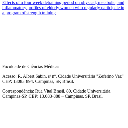
Effects of a four week detraining period on physical, metabolic, and
inflammatory profiles of elderly women who regularly participate in
a program of strength training
Faculdade de Ciências Médicas
Acesso: R. Albert Sabin, s/ nº. Cidade Universitária "Zeferino Vaz"
CEP: 13083-894. Campinas, SP, Brasil.
Correspondência: Rua Vital Brasil, 80, Cidade Universitária,
Campinas-SP, CEP: 13.083-888 – Campinas, SP, Brasil
Link para o Facebook