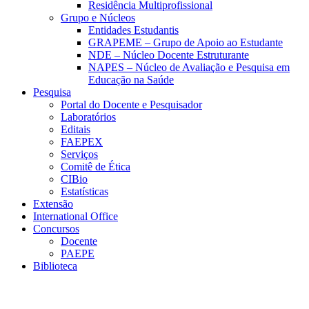
Residência Multiprofissional
Grupo e Núcleos
Entidades Estudantis
GRAPEME – Grupo de Apoio ao Estudante
NDE – Núcleo Docente Estruturante
NAPES – Núcleo de Avaliação e Pesquisa em
Educação na Saúde
Pesquisa
Portal do Docente e Pesquisador
Laboratórios
Editais
FAEPEX
Serviços
Comitê de Ética
CIBio
Estatísticas
Extensão
International Office
Concursos
Docente
PAEPE
Biblioteca
Link para o Facebook