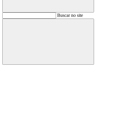
Buscar
Buscar no site
Buscar
Aumentar fonte
Diminuir fonte