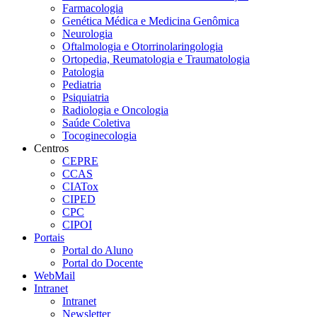
Farmacologia
Genética Médica e Medicina Genômica
Neurologia
Oftalmologia e Otorrinolaringologia
Ortopedia, Reumatologia e Traumatologia
Patologia
Pediatria
Psiquiatria
Radiologia e Oncologia
Saúde Coletiva
Tocoginecologia
Centros
CEPRE
CCAS
CIATox
CIPED
CPC
CIPOI
Portais
Portal do Aluno
Portal do Docente
WebMail
Intranet
Intranet
Newsletter