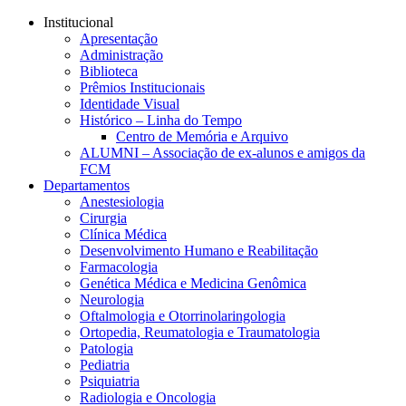
Conteúdo principal
Menu principal
Rodapé
Institucional
Apresentação
Administração
Biblioteca
Prêmios Institucionais
Identidade Visual
Histórico – Linha do Tempo
Centro de Memória e Arquivo
ALUMNI – Associação de ex-alunos e amigos da
FCM
Departamentos
Anestesiologia
Cirurgia
Clínica Médica
Desenvolvimento Humano e Reabilitação
Farmacologia
Genética Médica e Medicina Genômica
Neurologia
Oftalmologia e Otorrinolaringologia
Ortopedia, Reumatologia e Traumatologia
Patologia
Pediatria
Psiquiatria
Radiologia e Oncologia