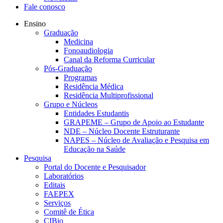
Fale conosco
Ensino
Graduação
Medicina
Fonoaudiologia
Canal da Reforma Curricular
Pós-Graduação
Programas
Residência Médica
Residência Multiprofissional
Grupo e Núcleos
Entidades Estudantis
GRAPEME – Grupo de Apoio ao Estudante
NDE – Núcleo Docente Estruturante
NAPES – Núcleo de Avaliação e Pesquisa em
Educação na Saúde
Pesquisa
Portal do Docente e Pesquisador
Laboratórios
Editais
FAEPEX
Serviços
Comitê de Ética
CIBio