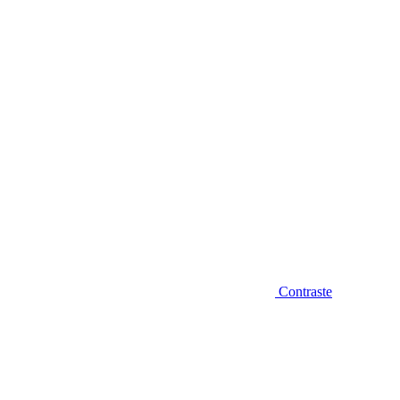
Diminuir fonte
Contraste