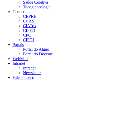
Saúde Coletiva
Tocoginecologia
Centros
CEPRE
CCAS
CIATox
CIPED
CPC
CIPOI
Portais
Portal do Aluno
Portal do Docente
WebMail
Intranet
Intranet
Newsletter
Fale conosco
Aumentar fonte