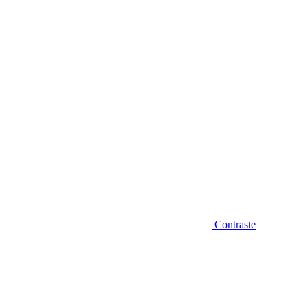
Diminuir fonte
Contraste