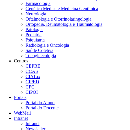
Farmacologia
Genética Médica e Medicina Genômica
Neurologia
Oftalmologia e Otorrinolaringologia
Ortopedia, Reumatologia e Traumatologia
Patologia
Pediatria
Psiquiatria
Radiologia e Oncologia
Saúde Coletiva
Tocoginecologia
Centros
CEPRE
CCAS
CIATox
CIPED
CPC
CIPOI
Portais
Portal do Aluno
Portal do Docente
WebMail
Intranet
Intranet
Newsletter