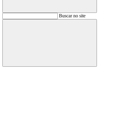
Buscar
Buscar no site
Buscar
Aumentar fonte
Diminuir fonte