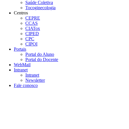
Saúde Coletiva
Tocoginecologia
Centros
CEPRE
CCAS
CIATox
CIPED
CPC
CIPOI
Portais
Portal do Aluno
Portal do Docente
WebMail
Intranet
Intranet
Newsletter
Fale conosco
Aumentar fonte