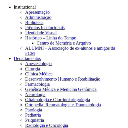
Conteúdo principal
Menu principal
Rodapé
Institucional
Apresentação
Administração
Biblioteca
Prêmios Institucionais
Identidade Visual
Histórico – Linha do Tempo
Centro de Memória e Arquivo
ALUMNI – Associação de ex-alunos e amigos da
FCM
Departamentos
Anestesiologia
Cirurgia
Clínica Médica
Desenvolvimento Humano e Reabilitação
Farmacologia
Genética Médica e Medicina Genômica
Neurologia
Oftalmologia e Otorrinolaringologia
Ortopedia, Reumatologia e Traumatologia
Patologia
Pediatria
Psiquiatria
Radiologia e Oncologia