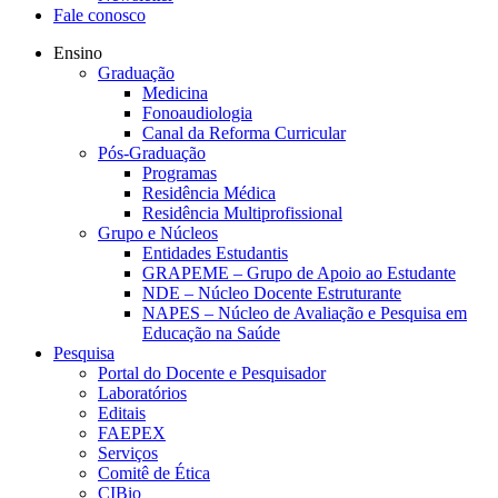
Fale conosco
Ensino
Graduação
Medicina
Fonoaudiologia
Canal da Reforma Curricular
Pós-Graduação
Programas
Residência Médica
Residência Multiprofissional
Grupo e Núcleos
Entidades Estudantis
GRAPEME – Grupo de Apoio ao Estudante
NDE – Núcleo Docente Estruturante
NAPES – Núcleo de Avaliação e Pesquisa em
Educação na Saúde
Pesquisa
Portal do Docente e Pesquisador
Laboratórios
Editais
FAEPEX
Serviços
Comitê de Ética
CIBio