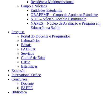
Residência Multiprofissional
Grupo e Núcleos
Entidades Estudantis
GRAPEME – Grupo de Apoio ao Estudante
NDE – Núcleo Docente Estruturante
NAPES – Núcleo de Avaliação e Pesquisa em
Educação na Saúde
Pesquisa
Portal do Docente e Pesquisador
Laboratórios
Editais
FAEPEX
Serviços
Comitê de Ética
CIBio
Estatísticas
Extensão
International Office
Concursos
Docente
PAEPE
Biblioteca
Link para o Facebook