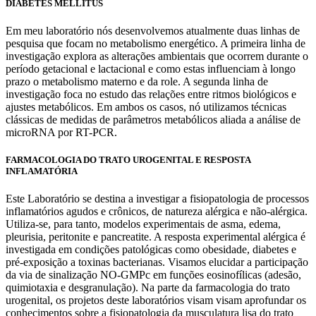
DIABETES MELLITUS
Em meu laboratório nós desenvolvemos atualmente duas linhas de
pesquisa que focam no metabolismo energético. A primeira linha de
investigação explora as alterações ambientais que ocorrem durante o
período getacional e lactacional e como estas influenciam à longo
prazo o metabolismo materno e da role. A segunda linha de
investigação foca no estudo das relações entre ritmos biológicos e
ajustes metabólicos. Em ambos os casos, nó utilizamos técnicas
clássicas de medidas de parâmetros metabólicos aliada a análise de
microRNA por RT-PCR.
FARMACOLOGIA DO TRATO UROGENITAL E RESPOSTA
INFLAMATÓRIA
Este Laboratório se destina a investigar a fisiopatologia de processos
inflamatórios agudos e crônicos, de natureza alérgica e não-alérgica.
Utiliza-se, para tanto, modelos experimentais de asma, edema,
pleurisia, peritonite e pancreatite. A resposta experimental alérgica é
investigada em condições patológicas como obesidade, diabetes e
pré-exposição a toxinas bacterianas. Visamos elucidar a participação
da via de sinalização NO-GMPc em funções eosinofílicas (adesão,
quimiotaxia e desgranulação). Na parte da farmacologia do trato
urogenital, os projetos deste laboratórios visam visam aprofundar os
conhecimentos sobre a fisiopatologia da musculatura lisa do trato