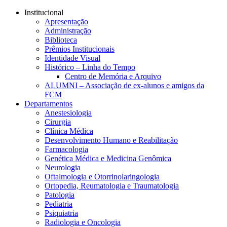
Conteúdo principal
Menu principal
Rodapé
Institucional
Apresentação
Administração
Biblioteca
Prêmios Institucionais
Identidade Visual
Histórico – Linha do Tempo
Centro de Memória e Arquivo
ALUMNI – Associação de ex-alunos e amigos da
FCM
Departamentos
Anestesiologia
Cirurgia
Clínica Médica
Desenvolvimento Humano e Reabilitação
Farmacologia
Genética Médica e Medicina Genômica
Neurologia
Oftalmologia e Otorrinolaringologia
Ortopedia, Reumatologia e Traumatologia
Patologia
Pediatria
Psiquiatria
Radiologia e Oncologia