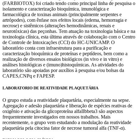
(FARBIOTOX) foi criado tendo como principal linha de pesquisa o
isolamento e caracterização bioquímica, imunológica e
farmacológica de toxinas animais (principalmente serpentes e
artrópodes), com ênfase nos efeitos locais (edema, hemorragia e
necrose) e sistêmicos (alterações hemodinâmicas, renais e
neurotóxicas) das peçonhas. Tem atuação na toxinologia básica e na
toxinologia clínica, esta última através de colaboração com o Centro
de Controle de Intoxicações (CCI) do HC-UNICAMP. O
laboratório conta com infraestrutura para a purificação e
caracterização bioquímica de proteínas e peptídeos, bem como a
realização de diversos ensaios biológicos (in vivo e in vitro) e
análises histológicas e (imuno)histoquímicas. As atividades do
laboratório são apoiadas por auxílios à pesquisa e/ou bolsas da
CAPES,CNPq e FAPESP.
LABORATORIO DE REATIVIDADE PLAQUETÁRIA
O grupo estuda a reatividade plaquetária, especialmente na sepse.
Agregação e adesão plaquetária e liberação de espécies reativas de
oxigênio e ativação da glicoproteína alfaIIbbeta3 são aspectos
frequentemente investigados em nossos trabalhos. Mais
recentemente, o grupo vem estudando a modulação da reatividade
plaquetária pela citocina fator de necrose tumoral alfa (TNF-α).