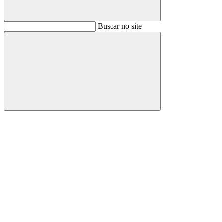
Buscar
Buscar no site
Buscar
Aumentar fonte
Diminuir fonte