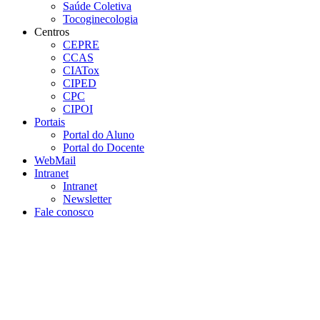
Saúde Coletiva
Tocoginecologia
Centros
CEPRE
CCAS
CIATox
CIPED
CPC
CIPOI
Portais
Portal do Aluno
Portal do Docente
WebMail
Intranet
Intranet
Newsletter
Fale conosco
Aumentar fonte