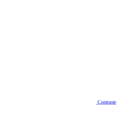
Diminuir fonte
Contraste