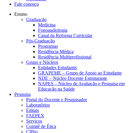
Fale conosco
Ensino
Graduação
Medicina
Fonoaudiologia
Canal da Reforma Curricular
Pós-Graduação
Programas
Residência Médica
Residência Multiprofissional
Grupo e Núcleos
Entidades Estudantis
GRAPEME – Grupo de Apoio ao Estudante
NDE – Núcleo Docente Estruturante
NAPES – Núcleo de Avaliação e Pesquisa em
Educação na Saúde
Pesquisa
Portal do Docente e Pesquisador
Laboratórios
Editais
FAEPEX
Serviços
Comitê de Ética
CIBio