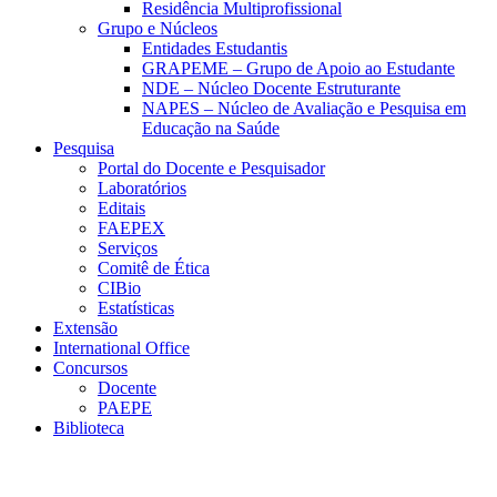
Residência Multiprofissional
Grupo e Núcleos
Entidades Estudantis
GRAPEME – Grupo de Apoio ao Estudante
NDE – Núcleo Docente Estruturante
NAPES – Núcleo de Avaliação e Pesquisa em
Educação na Saúde
Pesquisa
Portal do Docente e Pesquisador
Laboratórios
Editais
FAEPEX
Serviços
Comitê de Ética
CIBio
Estatísticas
Extensão
International Office
Concursos
Docente
PAEPE
Biblioteca
Link para o Facebook