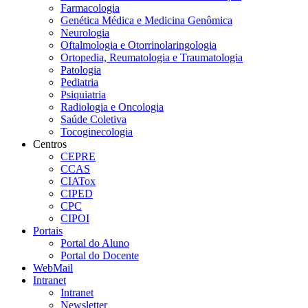
Farmacologia
Genética Médica e Medicina Genômica
Neurologia
Oftalmologia e Otorrinolaringologia
Ortopedia, Reumatologia e Traumatologia
Patologia
Pediatria
Psiquiatria
Radiologia e Oncologia
Saúde Coletiva
Tocoginecologia
Centros
CEPRE
CCAS
CIATox
CIPED
CPC
CIPOI
Portais
Portal do Aluno
Portal do Docente
WebMail
Intranet
Intranet
Newsletter