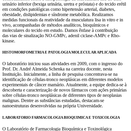
urinário inferior (bexiga urinária, uretra e próstata) e do tecido erétil
em condições patológicas como hipertensão arterial, diabetes,
obesidade, dislipidemias e síndrome metabólica. Realizamos
medidas funcionais da reatividade da musculatura lisa in vitro e in
vivo, acompanhadas de métodos analíticos, bioquímicos e
moleculares do tecido em estudo. Damos ênfase à contribuição
das vias de sinalização NO-GMPc, adenil ciclase-AMPc e Rho-
kinase.
HISTOMORFOMETRIA E PATOLOGIA MOLECULAR APLICADA
O laboratório iniciou suas atividades em 2009, com o ingresso do
Prof. Dr. André Almeida Schenka na carreira docente, nesta
Instituição. Inicialmente, a linha de pesquisa concentrava-se na
identificação de células-tronco neoplásicas em diferentes modelos
experimentais de câncer mamário. Atualmente, a equipe dedica-se à
descoberta e caracterização de novos fármacos com ações primárias
sobre células-tronco neoplásicas de diferentes tipos de neoplasias
malignas. Dentre as substâncias estudadas, destacam-se
nanoestruturas desenvolvidas na própria Universidade.
LABORATORIO FARMACOLOGIA BIOQUIMICA E TOXICOLOGIA
O Laboratório de Farmacologia Bioquímica e Toxinológica