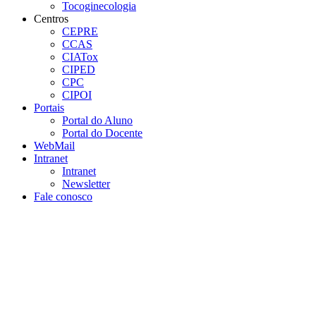
Tocoginecologia
Centros
CEPRE
CCAS
CIATox
CIPED
CPC
CIPOI
Portais
Portal do Aluno
Portal do Docente
WebMail
Intranet
Intranet
Newsletter
Fale conosco
Aumentar fonte