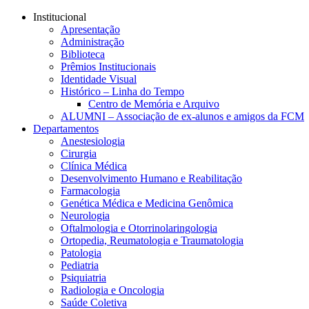
Conteúdo principal
Menu principal
Rodapé
Institucional
Apresentação
Administração
Biblioteca
Prêmios Institucionais
Identidade Visual
Histórico – Linha do Tempo
Centro de Memória e Arquivo
ALUMNI – Associação de ex-alunos e amigos da FCM
Departamentos
Anestesiologia
Cirurgia
Clínica Médica
Desenvolvimento Humano e Reabilitação
Farmacologia
Genética Médica e Medicina Genômica
Neurologia
Oftalmologia e Otorrinolaringologia
Ortopedia, Reumatologia e Traumatologia
Patologia
Pediatria
Psiquiatria
Radiologia e Oncologia
Saúde Coletiva