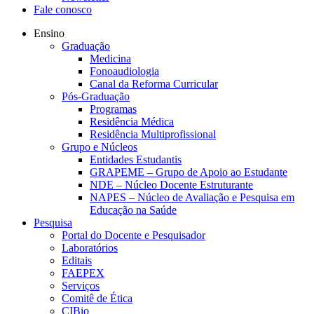
Fale conosco
Ensino
Graduação
Medicina
Fonoaudiologia
Canal da Reforma Curricular
Pós-Graduação
Programas
Residência Médica
Residência Multiprofissional
Grupo e Núcleos
Entidades Estudantis
GRAPEME – Grupo de Apoio ao Estudante
NDE – Núcleo Docente Estruturante
NAPES – Núcleo de Avaliação e Pesquisa em
Educação na Saúde
Pesquisa
Portal do Docente e Pesquisador
Laboratórios
Editais
FAEPEX
Serviços
Comitê de Ética
CIBio