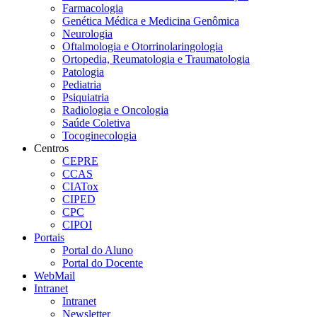
Farmacologia
Genética Médica e Medicina Genômica
Neurologia
Oftalmologia e Otorrinolaringologia
Ortopedia, Reumatologia e Traumatologia
Patologia
Pediatria
Psiquiatria
Radiologia e Oncologia
Saúde Coletiva
Tocoginecologia
Centros
CEPRE
CCAS
CIATox
CIPED
CPC
CIPOI
Portais
Portal do Aluno
Portal do Docente
WebMail
Intranet
Intranet
Newsletter