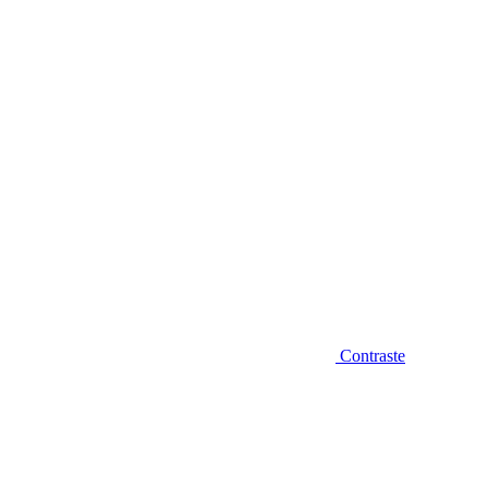
Diminuir fonte
Contraste