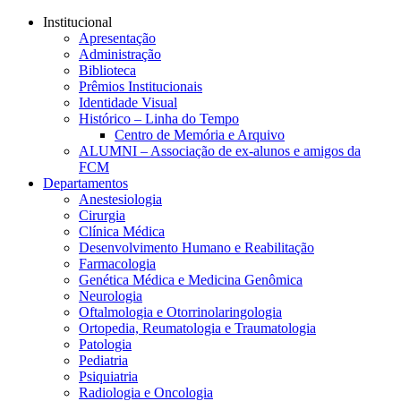
Conteúdo principal
Menu principal
Rodapé
Institucional
Apresentação
Administração
Biblioteca
Prêmios Institucionais
Identidade Visual
Histórico – Linha do Tempo
Centro de Memória e Arquivo
ALUMNI – Associação de ex-alunos e amigos da
FCM
Departamentos
Anestesiologia
Cirurgia
Clínica Médica
Desenvolvimento Humano e Reabilitação
Farmacologia
Genética Médica e Medicina Genômica
Neurologia
Oftalmologia e Otorrinolaringologia
Ortopedia, Reumatologia e Traumatologia
Patologia
Pediatria
Psiquiatria
Radiologia e Oncologia