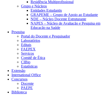
Residência Multiprofissional
Grupo e Núcleos
Entidades Estudantis
GRAPEME – Grupo de Apoio ao Estudante
NDE – Núcleo Docente Estruturante
NAPES – Núcleo de Avaliação e Pesquisa em
Educação na Saúde
Pesquisa
Portal do Docente e Pesquisador
Laboratórios
Editais
FAEPEX
Serviços
Comitê de Ética
CIBio
Estatísticas
Extensão
International Office
Concursos
Docente
PAEPE
Biblioteca
Link para o Facebook