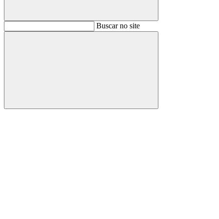
Buscar
Buscar no site
Buscar
Aumentar fonte
Diminuir fonte