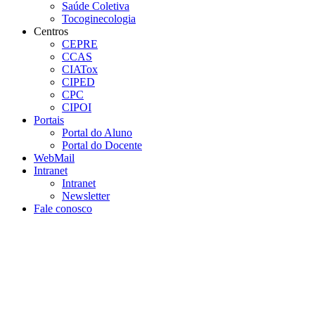
Saúde Coletiva
Tocoginecologia
Centros
CEPRE
CCAS
CIATox
CIPED
CPC
CIPOI
Portais
Portal do Aluno
Portal do Docente
WebMail
Intranet
Intranet
Newsletter
Fale conosco
Aumentar fonte