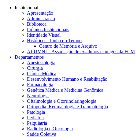
Conteúdo principal
Menu principal
Rodapé
Institucional
Apresentação
Administração
Biblioteca
Prêmios Institucionais
Identidade Visual
Histórico – Linha do Tempo
Centro de Memória e Arquivo
ALUMNI – Associação de ex-alunos e amigos da FCM
Departamentos
Anestesiologia
Cirurgia
Clínica Médica
Desenvolvimento Humano e Reabilitação
Farmacologia
Genética Médica e Medicina Genômica
Neurologia
Oftalmologia e Otorrinolaringologia
Ortopedia, Reumatologia e Traumatologia
Patologia
Pediatria
Psiquiatria
Radiologia e Oncologia
Saúde Coletiva