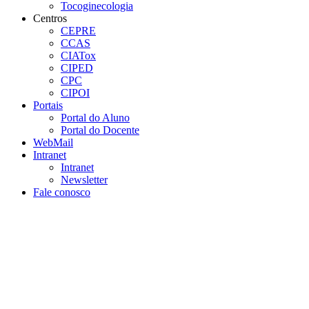
Tocoginecologia
Centros
CEPRE
CCAS
CIATox
CIPED
CPC
CIPOI
Portais
Portal do Aluno
Portal do Docente
WebMail
Intranet
Intranet
Newsletter
Fale conosco
Aumentar fonte