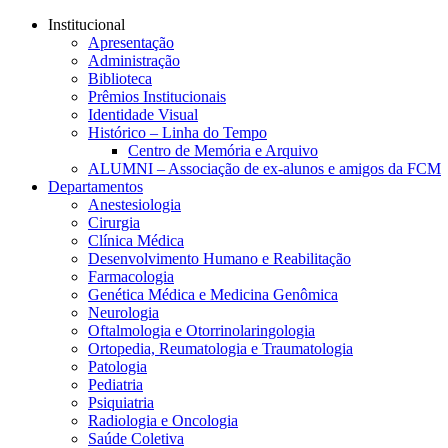
Conteúdo principal
Menu principal
Rodapé
Institucional
Apresentação
Administração
Biblioteca
Prêmios Institucionais
Identidade Visual
Histórico – Linha do Tempo
Centro de Memória e Arquivo
ALUMNI – Associação de ex-alunos e amigos da FCM
Departamentos
Anestesiologia
Cirurgia
Clínica Médica
Desenvolvimento Humano e Reabilitação
Farmacologia
Genética Médica e Medicina Genômica
Neurologia
Oftalmologia e Otorrinolaringologia
Ortopedia, Reumatologia e Traumatologia
Patologia
Pediatria
Psiquiatria
Radiologia e Oncologia
Saúde Coletiva