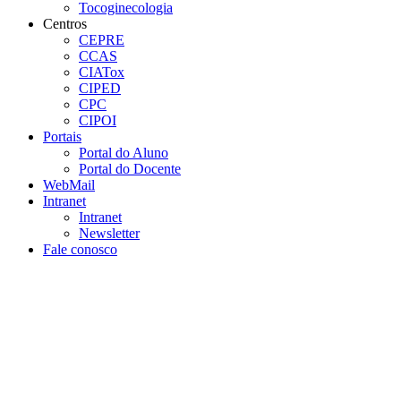
Tocoginecologia
Centros
CEPRE
CCAS
CIATox
CIPED
CPC
CIPOI
Portais
Portal do Aluno
Portal do Docente
WebMail
Intranet
Intranet
Newsletter
Fale conosco
Aumentar fonte