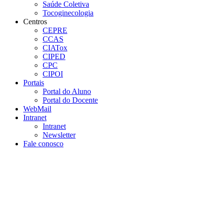
Saúde Coletiva
Tocoginecologia
Centros
CEPRE
CCAS
CIATox
CIPED
CPC
CIPOI
Portais
Portal do Aluno
Portal do Docente
WebMail
Intranet
Intranet
Newsletter
Fale conosco
Aumentar fonte