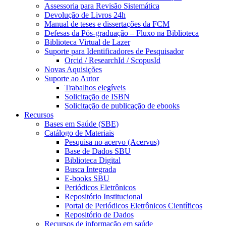
Assessoria para Revisão Sistemática
Devolução de Livros 24h
Manual de teses e dissertações da FCM
Defesas da Pós-graduação – Fluxo na Biblioteca
Biblioteca Virtual de Lazer
Suporte para Identificadores de Pesquisador
Orcid / ResearchId / ScopusId
Novas Aquisições
Suporte ao Autor
Trabalhos elegíveis
Solicitação de ISBN
Solicitação de publicação de ebooks
Recursos
Bases em Saúde (SBE)
Catálogo de Materiais
Pesquisa no acervo (Acervus)
Base de Dados SBU
Biblioteca Digital
Busca Integrada
E-books SBU
Periódicos Eletrônicos
Repositório Institucional
Portal de Periódicos Eletrônicos Científicos
Repositório de Dados
Recursos de informação em saúde