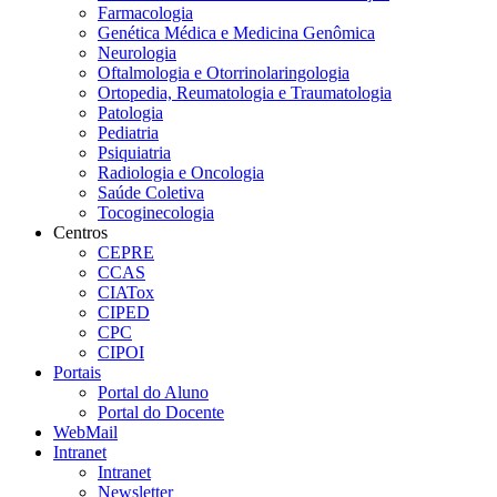
Farmacologia
Genética Médica e Medicina Genômica
Neurologia
Oftalmologia e Otorrinolaringologia
Ortopedia, Reumatologia e Traumatologia
Patologia
Pediatria
Psiquiatria
Radiologia e Oncologia
Saúde Coletiva
Tocoginecologia
Centros
CEPRE
CCAS
CIATox
CIPED
CPC
CIPOI
Portais
Portal do Aluno
Portal do Docente
WebMail
Intranet
Intranet
Newsletter