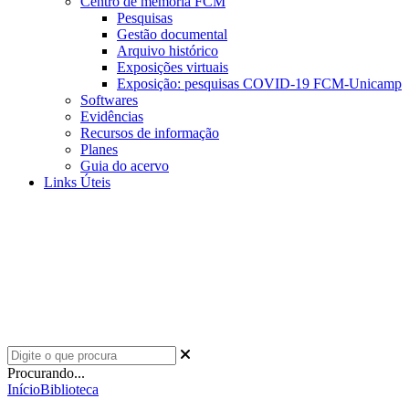
Centro de memória FCM
Pesquisas
Gestão documental
Arquivo histórico
Exposições virtuais
Exposição: pesquisas COVID-19 FCM-Unicamp
Softwares
Evidências
Recursos de informação
Planes
Guia do acervo
Links Úteis
Procurando...
Início
Biblioteca