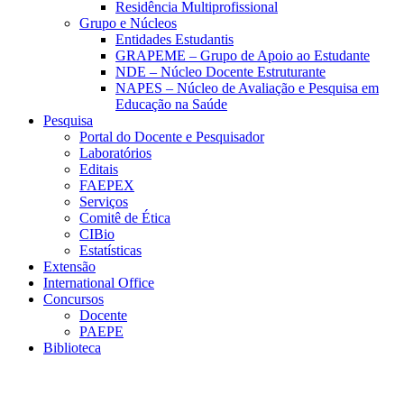
Residência Multiprofissional
Grupo e Núcleos
Entidades Estudantis
GRAPEME – Grupo de Apoio ao Estudante
NDE – Núcleo Docente Estruturante
NAPES – Núcleo de Avaliação e Pesquisa em
Educação na Saúde
Pesquisa
Portal do Docente e Pesquisador
Laboratórios
Editais
FAEPEX
Serviços
Comitê de Ética
CIBio
Estatísticas
Extensão
International Office
Concursos
Docente
PAEPE
Biblioteca
Link para o Facebook