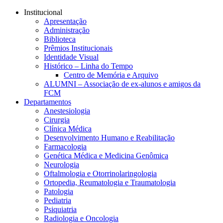
Conteúdo principal
Menu principal
Rodapé
Institucional
Apresentação
Administração
Biblioteca
Prêmios Institucionais
Identidade Visual
Histórico – Linha do Tempo
Centro de Memória e Arquivo
ALUMNI – Associação de ex-alunos e amigos da
FCM
Departamentos
Anestesiologia
Cirurgia
Clínica Médica
Desenvolvimento Humano e Reabilitação
Farmacologia
Genética Médica e Medicina Genômica
Neurologia
Oftalmologia e Otorrinolaringologia
Ortopedia, Reumatologia e Traumatologia
Patologia
Pediatria
Psiquiatria
Radiologia e Oncologia