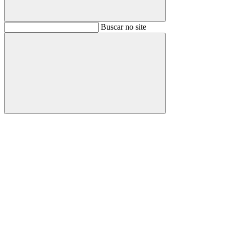
Buscar
Buscar no site
Buscar
Aumentar fonte
Diminuir fonte