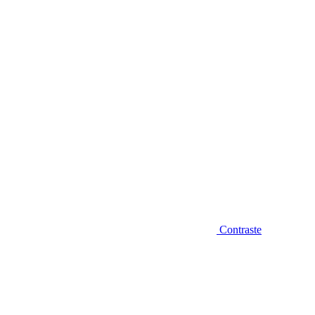
Diminuir fonte
Contraste