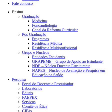
Fale conosco
Ensino
Graduação
Medicina
Fonoaudiologia
Canal da Reforma Curricular
Pós-Graduação
Programas
Residência Médica
Residência Multiprofissional
Grupo e Núcleos
Entidades Estudantis
GRAPEME – Grupo de Apoio ao Estudante
NDE – Núcleo Docente Estruturante
NAPES – Núcleo de Avaliação e Pesquisa em
Educação na Saúde
Pesquisa
Portal do Docente e Pesquisador
Laboratórios
Editais
FAEPEX
Serviços
Comitê de Ética
CIBio