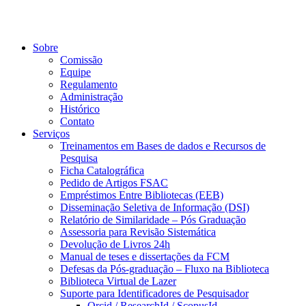
Sobre
Comissão
Equipe
Regulamento
Administração
Histórico
Contato
Serviços
Treinamentos em Bases de dados e Recursos de
Pesquisa
Ficha Catalográfica
Pedido de Artigos FSAC
Empréstimos Entre Bibliotecas (EEB)
Disseminação Seletiva de Informação (DSI)
Relatório de Similaridade – Pós Graduação
Assessoria para Revisão Sistemática
Devolução de Livros 24h
Manual de teses e dissertações da FCM
Defesas da Pós-graduação – Fluxo na Biblioteca
Biblioteca Virtual de Lazer
Suporte para Identificadores de Pesquisador
Orcid / ResearchId / ScopusId