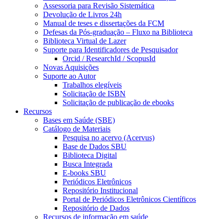
Assessoria para Revisão Sistemática
Devolução de Livros 24h
Manual de teses e dissertações da FCM
Defesas da Pós-graduação – Fluxo na Biblioteca
Biblioteca Virtual de Lazer
Suporte para Identificadores de Pesquisador
Orcid / ResearchId / ScopusId
Novas Aquisições
Suporte ao Autor
Trabalhos elegíveis
Solicitação de ISBN
Solicitação de publicação de ebooks
Recursos
Bases em Saúde (SBE)
Catálogo de Materiais
Pesquisa no acervo (Acervus)
Base de Dados SBU
Biblioteca Digital
Busca Integrada
E-books SBU
Periódicos Eletrônicos
Repositório Institucional
Portal de Periódicos Eletrônicos Científicos
Repositório de Dados
Recursos de informação em saúde