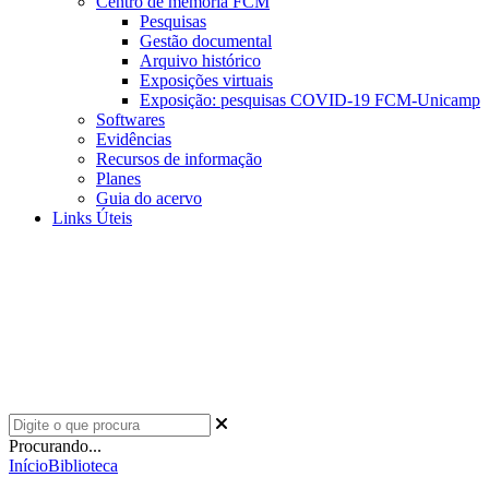
Centro de memória FCM
Pesquisas
Gestão documental
Arquivo histórico
Exposições virtuais
Exposição: pesquisas COVID-19 FCM-Unicamp
Softwares
Evidências
Recursos de informação
Planes
Guia do acervo
Links Úteis
Procurando...
Início
Biblioteca