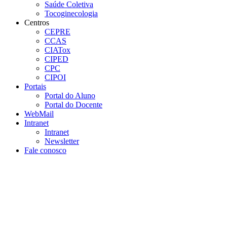
Saúde Coletiva
Tocoginecologia
Centros
CEPRE
CCAS
CIATox
CIPED
CPC
CIPOI
Portais
Portal do Aluno
Portal do Docente
WebMail
Intranet
Intranet
Newsletter
Fale conosco
Aumentar fonte