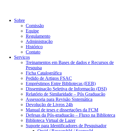
Sobre
Comissão
Equipe
Regulamento
Administração
Histórico
Contato
Serviços
Treinamentos em Bases de dados e Recursos de
Pesquisa
Ficha Catalográfica
Pedido de Artigos FSAC
Empréstimos Entre Bibliotecas (EEB)
Disseminação Seletiva de Informação (DSI)
Relatório de Similaridade – Pós Graduação
Assessoria para Revisão Sistemática
Devolução de Livros 24h
Manual de teses e dissertações da FCM
Defesas da Pós-graduação – Fluxo na Biblioteca
Biblioteca Virtual de Lazer
Suporte para Identificadores de Pesquisador
Orcid / ResearchId / ScopusId