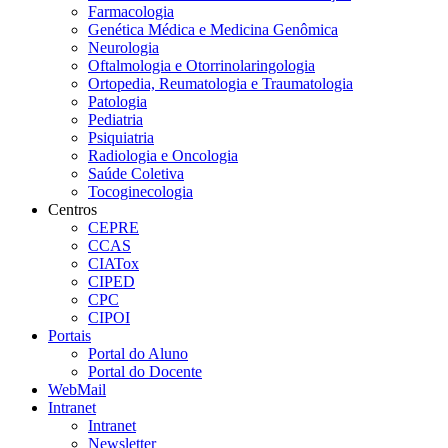
Farmacologia
Genética Médica e Medicina Genômica
Neurologia
Oftalmologia e Otorrinolaringologia
Ortopedia, Reumatologia e Traumatologia
Patologia
Pediatria
Psiquiatria
Radiologia e Oncologia
Saúde Coletiva
Tocoginecologia
Centros
CEPRE
CCAS
CIATox
CIPED
CPC
CIPOI
Portais
Portal do Aluno
Portal do Docente
WebMail
Intranet
Intranet
Newsletter