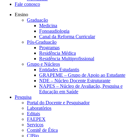
Fale conosco
Ensino
Graduação
Medicina
Fonoaudiologia
Canal da Reforma Curricular
Pós-Graduação
Programas
Residência Médica
Residência Multiprofissional
Grupo e Núcleos
Entidades Estudantis
GRAPEME – Grupo de Apoio ao Estudante
NDE – Núcleo Docente Estruturante
NAPES – Núcleo de Avaliação, Pesquisa e
Educação em Saúde
Pesquisa
Portal do Docente e Pesquisador
Laboratórios
Editais
FAEPEX
Serviços
Comitê de Ética
CIBio