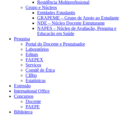
Residência Multiprofissional
Grupo e Núcleos
Entidades Estudantis
GRAPEME – Grupo de Apoio ao Estudante
NDE – Núcleo Docente Estruturante
NAPES – Núcleo de Avaliação, Pesquisa e
Educação em Saúde
Pesquisa
Portal do Docente e Pesquisador
Laboratórios
Editais
FAEPEX
Serviços
Comitê de Ética
CIBio
Estatísticas
Extensão
International Office
Concursos
Docente
PAEPE
Biblioteca
Link para o Facebook