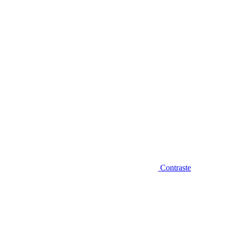
Diminuir fonte
Contraste