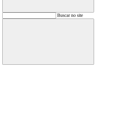
Buscar
Buscar no site
Buscar
Aumentar fonte
Diminuir fonte