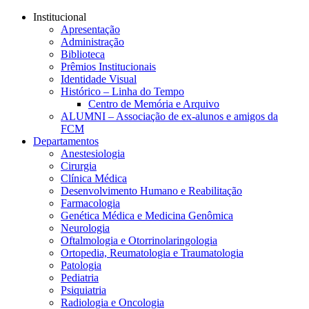
Conteúdo principal
Menu principal
Rodapé
Institucional
Apresentação
Administração
Biblioteca
Prêmios Institucionais
Identidade Visual
Histórico – Linha do Tempo
Centro de Memória e Arquivo
ALUMNI – Associação de ex-alunos e amigos da
FCM
Departamentos
Anestesiologia
Cirurgia
Clínica Médica
Desenvolvimento Humano e Reabilitação
Farmacologia
Genética Médica e Medicina Genômica
Neurologia
Oftalmologia e Otorrinolaringologia
Ortopedia, Reumatologia e Traumatologia
Patologia
Pediatria
Psiquiatria
Radiologia e Oncologia