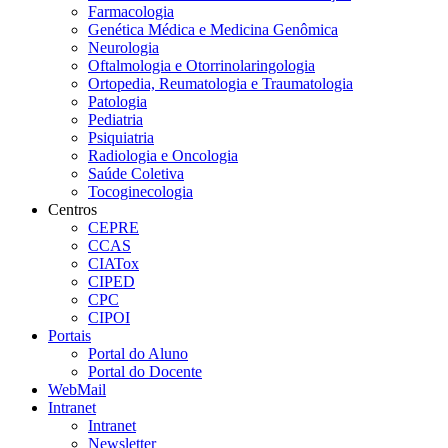
Farmacologia
Genética Médica e Medicina Genômica
Neurologia
Oftalmologia e Otorrinolaringologia
Ortopedia, Reumatologia e Traumatologia
Patologia
Pediatria
Psiquiatria
Radiologia e Oncologia
Saúde Coletiva
Tocoginecologia
Centros
CEPRE
CCAS
CIATox
CIPED
CPC
CIPOI
Portais
Portal do Aluno
Portal do Docente
WebMail
Intranet
Intranet
Newsletter