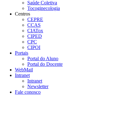
Saúde Coletiva
Tocoginecologia
Centros
CEPRE
CCAS
CIATox
CIPED
CPC
CIPOI
Portais
Portal do Aluno
Portal do Docente
WebMail
Intranet
Intranet
Newsletter
Fale conosco
Aumentar fonte