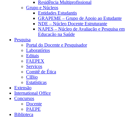
Residência Multiprofissional
Grupo e Núcleos
Entidades Estudantis
GRAPEME – Grupo de Apoio ao Estudante
NDE – Núcleo Docente Estruturante
NAPES – Núcleo de Avaliação e Pesquisa em
Educação na Saúde
Pesquisa
Portal do Docente e Pesquisador
Laboratórios
Editais
FAEPEX
Serviços
Comitê de Ética
CIBio
Estatísticas
Extensão
International Office
Concursos
Docente
PAEPE
Biblioteca
Link para o Facebook