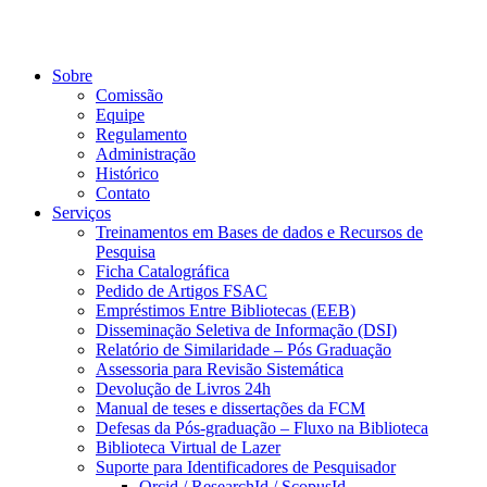
Sobre
Comissão
Equipe
Regulamento
Administração
Histórico
Contato
Serviços
Treinamentos em Bases de dados e Recursos de
Pesquisa
Ficha Catalográfica
Pedido de Artigos FSAC
Empréstimos Entre Bibliotecas (EEB)
Disseminação Seletiva de Informação (DSI)
Relatório de Similaridade – Pós Graduação
Assessoria para Revisão Sistemática
Devolução de Livros 24h
Manual de teses e dissertações da FCM
Defesas da Pós-graduação – Fluxo na Biblioteca
Biblioteca Virtual de Lazer
Suporte para Identificadores de Pesquisador
Orcid / ResearchId / ScopusId