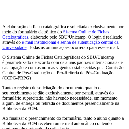
A elaboração da ficha catalográfica é
solicitada exclusivamente por
meio do formulário eletrônico
do
Sistema Online de Fichas
Catalográficas
, elaborado pelo SBU/Unicamp. O login é realizado
através do
e-mail institucional e senha de autenticação central da
Universidade
. Todas as omunicações ocorrerão para esse e-mail.
O Sistema Online de Fichas Catalográficas do SBU/Unicamp
é
parametrizado de acordo com os atuais padrões internacionais de
catalogação e com as normas vigentes
estabelecidas pela Comissão
Central de Pós-Graduação da Pró-Reitoria de Pós-Graduação
(
CCPG-PRPG
)
Tanto o registro de
solicitação
do documento quanto o
seu
recebimento
se dão
exclusivamente por e-mail, através do
formulário
supracitado, não havendo necessidade, em momento
algum, de entrega ou retirada de documentos presencialmente na
Biblioteca da FCM.
Ao finalizar o preenchimento do formulário, tanto o aluno quanto a
Biblioteca da FCM recebem um
e-mail automático
contendo
o
número de protocolo
da solicitação.