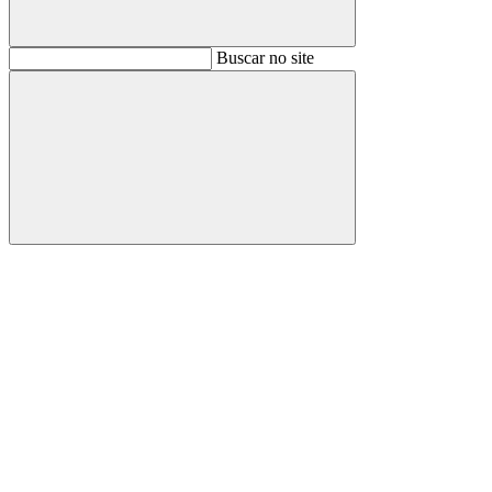
Buscar
Buscar no site
Buscar
Aumentar fonte
Diminuir fonte