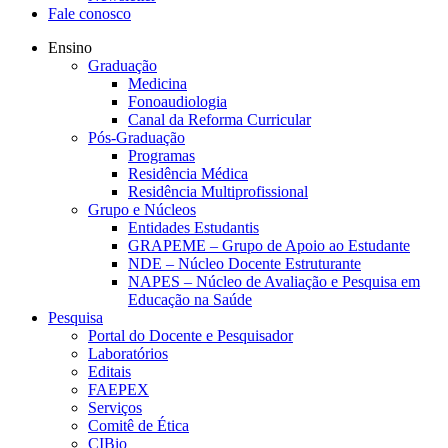
Fale conosco
Ensino
Graduação
Medicina
Fonoaudiologia
Canal da Reforma Curricular
Pós-Graduação
Programas
Residência Médica
Residência Multiprofissional
Grupo e Núcleos
Entidades Estudantis
GRAPEME – Grupo de Apoio ao Estudante
NDE – Núcleo Docente Estruturante
NAPES – Núcleo de Avaliação e Pesquisa em
Educação na Saúde
Pesquisa
Portal do Docente e Pesquisador
Laboratórios
Editais
FAEPEX
Serviços
Comitê de Ética
CIBio