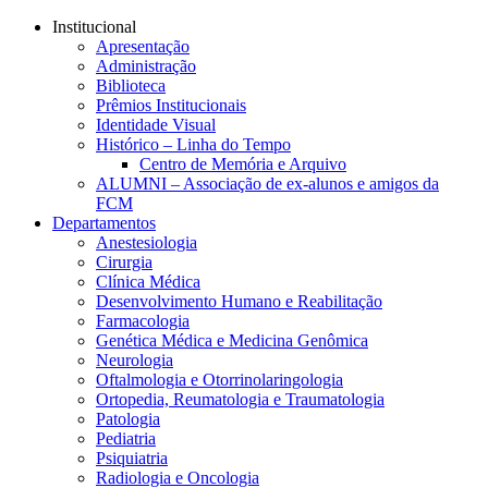
Conteúdo principal
Menu principal
Rodapé
Institucional
Apresentação
Administração
Biblioteca
Prêmios Institucionais
Identidade Visual
Histórico – Linha do Tempo
Centro de Memória e Arquivo
ALUMNI – Associação de ex-alunos e amigos da
FCM
Departamentos
Anestesiologia
Cirurgia
Clínica Médica
Desenvolvimento Humano e Reabilitação
Farmacologia
Genética Médica e Medicina Genômica
Neurologia
Oftalmologia e Otorrinolaringologia
Ortopedia, Reumatologia e Traumatologia
Patologia
Pediatria
Psiquiatria
Radiologia e Oncologia