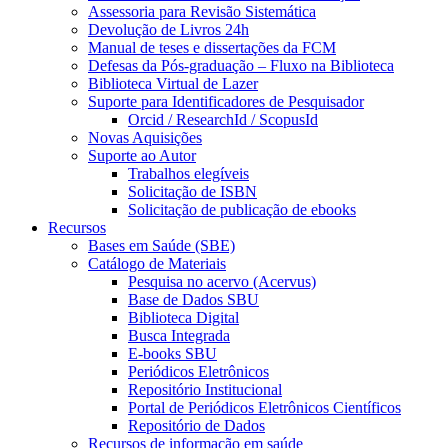
Assessoria para Revisão Sistemática
Devolução de Livros 24h
Manual de teses e dissertações da FCM
Defesas da Pós-graduação – Fluxo na Biblioteca
Biblioteca Virtual de Lazer
Suporte para Identificadores de Pesquisador
Orcid / ResearchId / ScopusId
Novas Aquisições
Suporte ao Autor
Trabalhos elegíveis
Solicitação de ISBN
Solicitação de publicação de ebooks
Recursos
Bases em Saúde (SBE)
Catálogo de Materiais
Pesquisa no acervo (Acervus)
Base de Dados SBU
Biblioteca Digital
Busca Integrada
E-books SBU
Periódicos Eletrônicos
Repositório Institucional
Portal de Periódicos Eletrônicos Científicos
Repositório de Dados
Recursos de informação em saúde