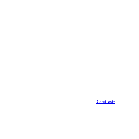
Diminuir fonte
Contraste