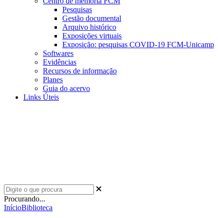
Centro de memória FCM
Pesquisas
Gestão documental
Arquivo histórico
Exposições virtuais
Exposição: pesquisas COVID-19 FCM-Unicamp
Softwares
Evidências
Recursos de informação
Planes
Guia do acervo
Links Úteis
Procurando...
Início
Biblioteca