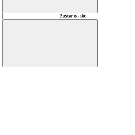
Buscar
Buscar no site
Buscar
Aumentar fonte
Diminuir fonte