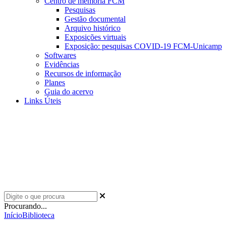
Centro de memória FCM
Pesquisas
Gestão documental
Arquivo histórico
Exposições virtuais
Exposição: pesquisas COVID-19 FCM-Unicamp
Softwares
Evidências
Recursos de informação
Planes
Guia do acervo
Links Úteis
Procurando...
Início
Biblioteca