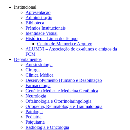
Conteúdo principal
Menu principal
Rodapé
Institucional
Apresentação
Administração
Biblioteca
Prêmios Institucionais
Identidade Visual
Histórico – Linha do Tempo
Centro de Memória e Arquivo
ALUMNI – Associação de ex-alunos e amigos da
FCM
Departamentos
Anestesiologia
Cirurgia
Clínica Médica
Desenvolvimento Humano e Reabilitação
Farmacologia
Genética Médica e Medicina Genômica
Neurologia
Oftalmologia e Otorrinolaringologia
Ortopedia, Reumatologia e Traumatologia
Patologia
Pediatria
Psiquiatria
Radiologia e Oncologia