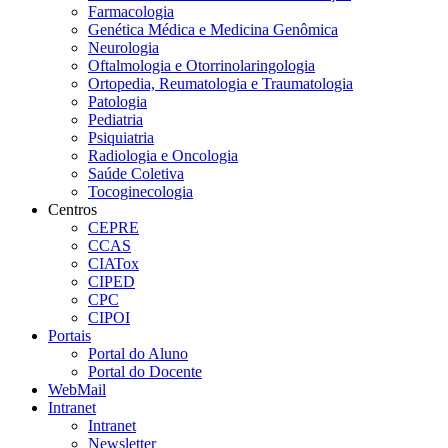
Farmacologia
Genética Médica e Medicina Genômica
Neurologia
Oftalmologia e Otorrinolaringologia
Ortopedia, Reumatologia e Traumatologia
Patologia
Pediatria
Psiquiatria
Radiologia e Oncologia
Saúde Coletiva
Tocoginecologia
Centros
CEPRE
CCAS
CIATox
CIPED
CPC
CIPOI
Portais
Portal do Aluno
Portal do Docente
WebMail
Intranet
Intranet
Newsletter