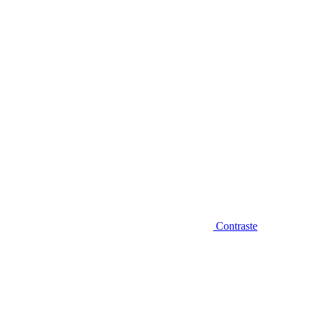
Diminuir fonte
Contraste