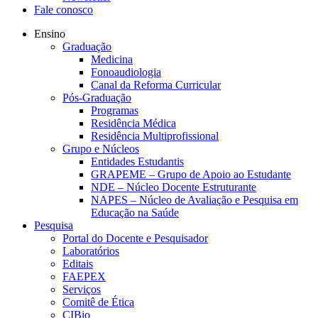
Fale conosco
Ensino
Graduação
Medicina
Fonoaudiologia
Canal da Reforma Curricular
Pós-Graduação
Programas
Residência Médica
Residência Multiprofissional
Grupo e Núcleos
Entidades Estudantis
GRAPEME – Grupo de Apoio ao Estudante
NDE – Núcleo Docente Estruturante
NAPES – Núcleo de Avaliação e Pesquisa em
Educação na Saúde
Pesquisa
Portal do Docente e Pesquisador
Laboratórios
Editais
FAEPEX
Serviços
Comitê de Ética
CIBio