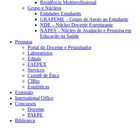
Residência Multiprofissional
Grupo e Núcleos
Entidades Estudantis
GRAPEME – Grupo de Apoio ao Estudante
NDE – Núcleo Docente Estruturante
NAPES – Núcleo de Avaliação e Pesquisa em
Educação na Saúde
Pesquisa
Portal do Docente e Pesquisador
Laboratórios
Editais
FAEPEX
Serviços
Comitê de Ética
CIBio
Estatísticas
Extensão
International Office
Concursos
Docente
PAEPE
Biblioteca
Link para o Facebook