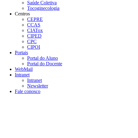
Saúde Coletiva
Tocoginecologia
Centros
CEPRE
CCAS
CIATox
CIPED
CPC
CIPOI
Portais
Portal do Aluno
Portal do Docente
WebMail
Intranet
Intranet
Newsletter
Fale conosco
Aumentar fonte