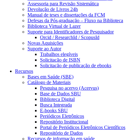
Assessoria para Revisão Sistemática
Devolução de Livros 24h
Manual de teses e dissertações da FCM
Defesas da Pós-graduação – Fluxo na Biblioteca
Biblioteca Virtual de Lazer
Suporte para Identificadores de Pesquisador
Orcid / ResearchId / ScopusId
Novas Aquisições
Suporte ao Autor
Trabalhos elegíveis
Solicitação de ISBN
Solicitação de publicação de ebooks
Recursos
Bases em Saúde (SBE)
Catálogo de Materiais
Pesquisa no acervo (Acervus)
Base de Dados SBU
Biblioteca Digital
Busca Integrada
E-books SBU
Periódicos Eletrônicos
Repositório Institucional
Portal de Periódicos Eletrônicos Científicos
Repositório de Dados
Recursos de informação em saúde