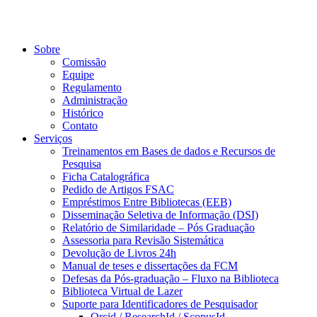
Sobre
Comissão
Equipe
Regulamento
Administração
Histórico
Contato
Serviços
Treinamentos em Bases de dados e Recursos de
Pesquisa
Ficha Catalográfica
Pedido de Artigos FSAC
Empréstimos Entre Bibliotecas (EEB)
Disseminação Seletiva de Informação (DSI)
Relatório de Similaridade – Pós Graduação
Assessoria para Revisão Sistemática
Devolução de Livros 24h
Manual de teses e dissertações da FCM
Defesas da Pós-graduação – Fluxo na Biblioteca
Biblioteca Virtual de Lazer
Suporte para Identificadores de Pesquisador
Orcid / ResearchId / ScopusId