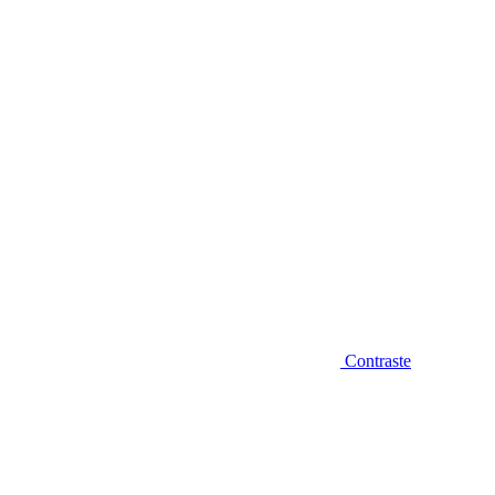
Diminuir fonte
Contraste