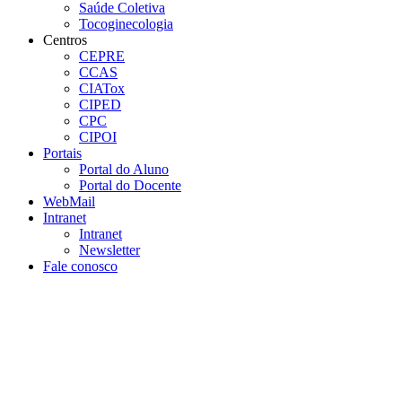
Saúde Coletiva
Tocoginecologia
Centros
CEPRE
CCAS
CIATox
CIPED
CPC
CIPOI
Portais
Portal do Aluno
Portal do Docente
WebMail
Intranet
Intranet
Newsletter
Fale conosco
Aumentar fonte