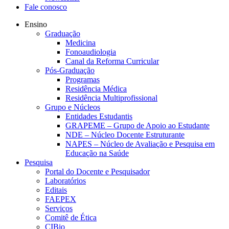
Fale conosco
Ensino
Graduação
Medicina
Fonoaudiologia
Canal da Reforma Curricular
Pós-Graduação
Programas
Residência Médica
Residência Multiprofissional
Grupo e Núcleos
Entidades Estudantis
GRAPEME – Grupo de Apoio ao Estudante
NDE – Núcleo Docente Estruturante
NAPES – Núcleo de Avaliação e Pesquisa em
Educação na Saúde
Pesquisa
Portal do Docente e Pesquisador
Laboratórios
Editais
FAEPEX
Serviços
Comitê de Ética
CIBio