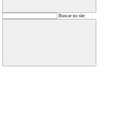
Buscar
Buscar no site
Buscar
Aumentar fonte
Diminuir fonte