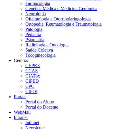
Farmacologia
Genética Médica e Medicina Genômica
Neurologia
Oftalmologia e Otorrinolaringologia
Ortopedia, Reumatologia e Traumatologia
Patologia
Pediatria
Psiquiatria
Radiologia e Oncologia
Saúde Coletiva
Tocoginecologia
Centros
CEPRE
CCAS
CIATox
CIPED
CPC
CIPOI
Portais
Portal do Aluno
Portal do Docente
WebMail
Intranet
Intranet
Newsletter