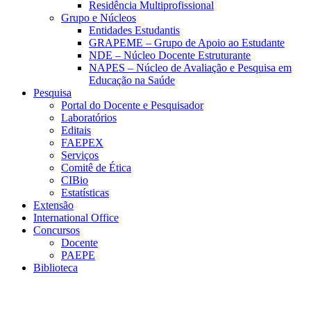
Residência Multiprofissional
Grupo e Núcleos
Entidades Estudantis
GRAPEME – Grupo de Apoio ao Estudante
NDE – Núcleo Docente Estruturante
NAPES – Núcleo de Avaliação e Pesquisa em
Educação na Saúde
Pesquisa
Portal do Docente e Pesquisador
Laboratórios
Editais
FAEPEX
Serviços
Comitê de Ética
CIBio
Estatísticas
Extensão
International Office
Concursos
Docente
PAEPE
Biblioteca
Link para o Facebook