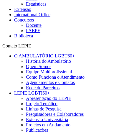
Estatísticas
Extensão
International Office
Concursos
Docente
PAEPE
Biblioteca
Contato LEPIE
O AMBULATÓRIO LGBT60+
História do Ambulatório
Quem Somos
Equipe Multiprofissional
Como Funciona o Atendimento
Agendamentos e Contatos
Rede de Parceiros
LEPIE LGBTI60+
Apresentação do LEPIE
Projeto Temático
Linhas de Pesquisa
Pesquisadores e Colaboradores
Extensão Universitária
Projetos em Andamento
Publicações