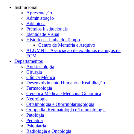
Conteúdo principal
Menu principal
Rodapé
Institucional
Apresentação
Administração
Biblioteca
Prêmios Institucionais
Identidade Visual
Histórico – Linha do Tempo
Centro de Memória e Arquivo
ALUMNI – Associação de ex-alunos e amigos da
FCM
Departamentos
Anestesiologia
Cirurgia
Clínica Médica
Desenvolvimento Humano e Reabilitação
Farmacologia
Genética Médica e Medicina Genômica
Neurologia
Oftalmologia e Otorrinolaringologia
Ortopedia, Reumatologia e Traumatologia
Patologia
Pediatria
Psiquiatria
Radiologia e Oncologia