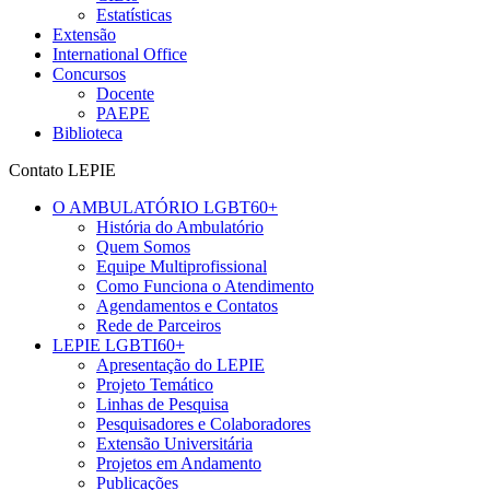
Estatísticas
Extensão
International Office
Concursos
Docente
PAEPE
Biblioteca
Contato LEPIE
O AMBULATÓRIO LGBT60+
História do Ambulatório
Quem Somos
Equipe Multiprofissional
Como Funciona o Atendimento
Agendamentos e Contatos
Rede de Parceiros
LEPIE LGBTI60+
Apresentação do LEPIE
Projeto Temático
Linhas de Pesquisa
Pesquisadores e Colaboradores
Extensão Universitária
Projetos em Andamento
Publicações