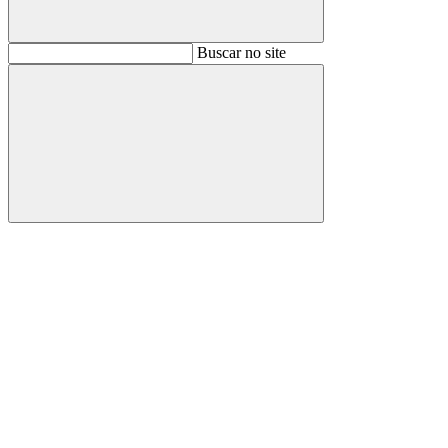
Buscar
Buscar no site
Buscar
Aumentar fonte
Diminuir fonte