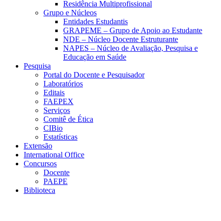
Residência Multiprofissional
Grupo e Núcleos
Entidades Estudantis
GRAPEME – Grupo de Apoio ao Estudante
NDE – Núcleo Docente Estruturante
NAPES – Núcleo de Avaliação, Pesquisa e
Educação em Saúde
Pesquisa
Portal do Docente e Pesquisador
Laboratórios
Editais
FAEPEX
Serviços
Comitê de Ética
CIBio
Estatísticas
Extensão
International Office
Concursos
Docente
PAEPE
Biblioteca
Link para o Facebook