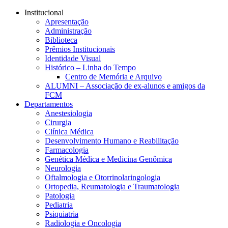
Conteúdo principal
Menu principal
Rodapé
Institucional
Apresentação
Administração
Biblioteca
Prêmios Institucionais
Identidade Visual
Histórico – Linha do Tempo
Centro de Memória e Arquivo
ALUMNI – Associação de ex-alunos e amigos da
FCM
Departamentos
Anestesiologia
Cirurgia
Clínica Médica
Desenvolvimento Humano e Reabilitação
Farmacologia
Genética Médica e Medicina Genômica
Neurologia
Oftalmologia e Otorrinolaringologia
Ortopedia, Reumatologia e Traumatologia
Patologia
Pediatria
Psiquiatria
Radiologia e Oncologia