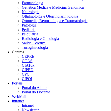
Farmacologia
Genética Médica e Medicina Genômica
Neurologia
Oftalmologia e Otorrinolaringologia
Ortopedia, Reumatologia e Traumatologia
Patologia
Pediatria
Psiquiatria
Radiologia e Oncologia
Saúde Coletiva
Tocoginecologia
Centros
CEPRE
CCAS
CIATox
CIPED
CPC
CIPOI
Portais
Portal do Aluno
Portal do Docente
WebMail
Intranet
Intranet
Newsletter