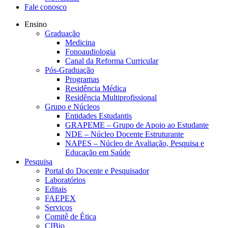
Fale conosco
Ensino
Graduação
Medicina
Fonoaudiologia
Canal da Reforma Curricular
Pós-Graduação
Programas
Residência Médica
Residência Multiprofissional
Grupo e Núcleos
Entidades Estudantis
GRAPEME – Grupo de Apoio ao Estudante
NDE – Núcleo Docente Estruturante
NAPES – Núcleo de Avaliação, Pesquisa e
Educação em Saúde
Pesquisa
Portal do Docente e Pesquisador
Laboratórios
Editais
FAEPEX
Serviços
Comitê de Ética
CIBio