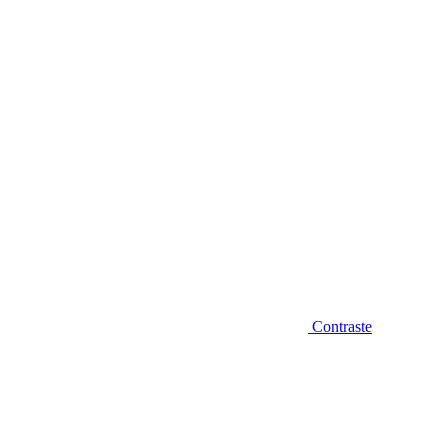
Diminuir fonte
Contraste