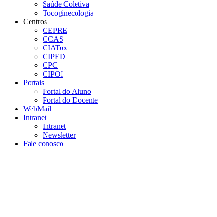
Saúde Coletiva
Tocoginecologia
Centros
CEPRE
CCAS
CIATox
CIPED
CPC
CIPOI
Portais
Portal do Aluno
Portal do Docente
WebMail
Intranet
Intranet
Newsletter
Fale conosco
Aumentar fonte