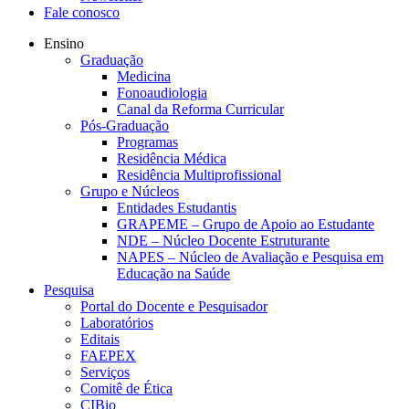
Fale conosco
Ensino
Graduação
Medicina
Fonoaudiologia
Canal da Reforma Curricular
Pós-Graduação
Programas
Residência Médica
Residência Multiprofissional
Grupo e Núcleos
Entidades Estudantis
GRAPEME – Grupo de Apoio ao Estudante
NDE – Núcleo Docente Estruturante
NAPES – Núcleo de Avaliação e Pesquisa em
Educação na Saúde
Pesquisa
Portal do Docente e Pesquisador
Laboratórios
Editais
FAEPEX
Serviços
Comitê de Ética
CIBio