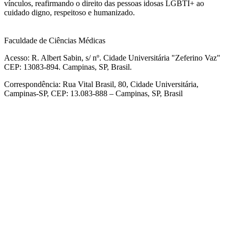
vínculos, reafirmando o direito das pessoas idosas LGBTI+ ao
cuidado digno, respeitoso e humanizado.
Faculdade de Ciências Médicas
Acesso: R. Albert Sabin, s/ nº. Cidade Universitária "Zeferino Vaz"
CEP: 13083-894. Campinas, SP, Brasil.
Correspondência: Rua Vital Brasil, 80, Cidade Universitária,
Campinas-SP, CEP: 13.083-888 – Campinas, SP, Brasil
Link para o Facebook
Link para o Linkedin