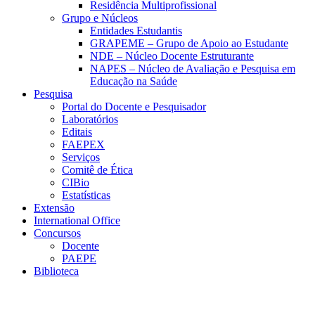
Residência Multiprofissional
Grupo e Núcleos
Entidades Estudantis
GRAPEME – Grupo de Apoio ao Estudante
NDE – Núcleo Docente Estruturante
NAPES – Núcleo de Avaliação e Pesquisa em
Educação na Saúde
Pesquisa
Portal do Docente e Pesquisador
Laboratórios
Editais
FAEPEX
Serviços
Comitê de Ética
CIBio
Estatísticas
Extensão
International Office
Concursos
Docente
PAEPE
Biblioteca
Link para o Facebook