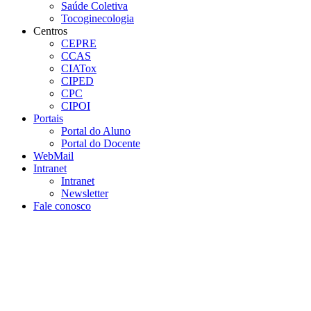
Saúde Coletiva
Tocoginecologia
Centros
CEPRE
CCAS
CIATox
CIPED
CPC
CIPOI
Portais
Portal do Aluno
Portal do Docente
WebMail
Intranet
Intranet
Newsletter
Fale conosco
Aumentar fonte