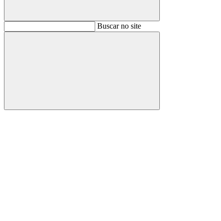
Buscar
Buscar no site
Buscar
Aumentar fonte
Diminuir fonte