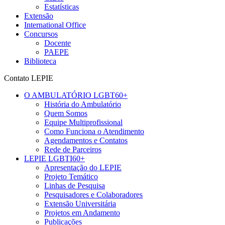
Estatísticas
Extensão
International Office
Concursos
Docente
PAEPE
Biblioteca
Contato LEPIE
O AMBULATÓRIO LGBT60+
História do Ambulatório
Quem Somos
Equipe Multiprofissional
Como Funciona o Atendimento
Agendamentos e Contatos
Rede de Parceiros
LEPIE LGBTI60+
Apresentação do LEPIE
Projeto Temático
Linhas de Pesquisa
Pesquisadores e Colaboradores
Extensão Universitária
Projetos em Andamento
Publicações