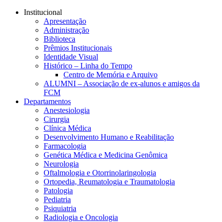
Conteúdo principal
Menu principal
Rodapé
Institucional
Apresentação
Administração
Biblioteca
Prêmios Institucionais
Identidade Visual
Histórico – Linha do Tempo
Centro de Memória e Arquivo
ALUMNI – Associação de ex-alunos e amigos da
FCM
Departamentos
Anestesiologia
Cirurgia
Clínica Médica
Desenvolvimento Humano e Reabilitação
Farmacologia
Genética Médica e Medicina Genômica
Neurologia
Oftalmologia e Otorrinolaringologia
Ortopedia, Reumatologia e Traumatologia
Patologia
Pediatria
Psiquiatria
Radiologia e Oncologia