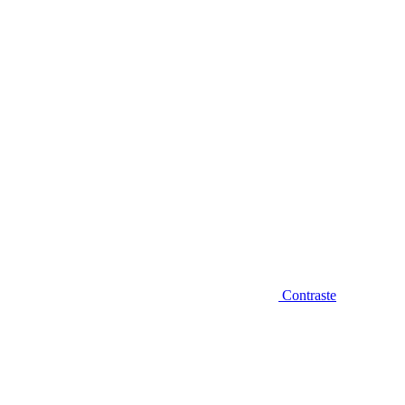
Diminuir fonte
Contraste