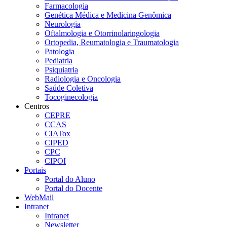
Farmacologia
Genética Médica e Medicina Genômica
Neurologia
Oftalmologia e Otorrinolaringologia
Ortopedia, Reumatologia e Traumatologia
Patologia
Pediatria
Psiquiatria
Radiologia e Oncologia
Saúde Coletiva
Tocoginecologia
Centros
CEPRE
CCAS
CIATox
CIPED
CPC
CIPOI
Portais
Portal do Aluno
Portal do Docente
WebMail
Intranet
Intranet
Newsletter