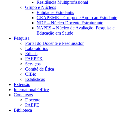
Residência Multiprofissional
Grupo e Núcleos
Entidades Estudantis
GRAPEME – Grupo de Apoio ao Estudante
NDE – Núcleo Docente Estruturante
NAPES – Núcleo de Avaliação, Pesquisa e
Educação em Saúde
Pesquisa
Portal do Docente e Pesquisador
Laboratórios
Editais
FAEPEX
Serviços
Comitê de Ética
CIBio
Estatísticas
Extensão
International Office
Concursos
Docente
PAEPE
Biblioteca
Link para o Facebook