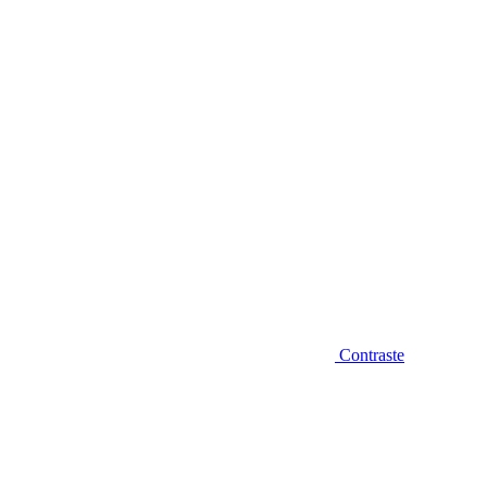
Diminuir fonte
Contraste