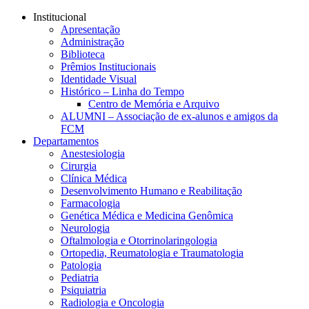
Conteúdo principal
Menu principal
Rodapé
Institucional
Apresentação
Administração
Biblioteca
Prêmios Institucionais
Identidade Visual
Histórico – Linha do Tempo
Centro de Memória e Arquivo
ALUMNI – Associação de ex-alunos e amigos da
FCM
Departamentos
Anestesiologia
Cirurgia
Clínica Médica
Desenvolvimento Humano e Reabilitação
Farmacologia
Genética Médica e Medicina Genômica
Neurologia
Oftalmologia e Otorrinolaringologia
Ortopedia, Reumatologia e Traumatologia
Patologia
Pediatria
Psiquiatria
Radiologia e Oncologia