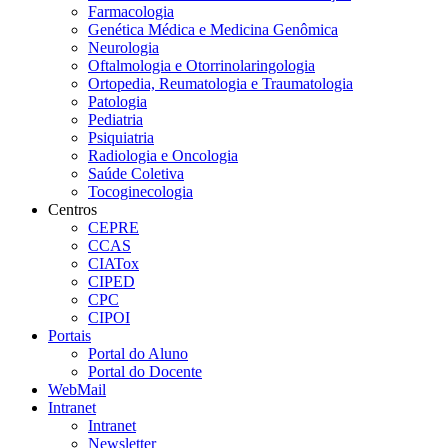
Farmacologia
Genética Médica e Medicina Genômica
Neurologia
Oftalmologia e Otorrinolaringologia
Ortopedia, Reumatologia e Traumatologia
Patologia
Pediatria
Psiquiatria
Radiologia e Oncologia
Saúde Coletiva
Tocoginecologia
Centros
CEPRE
CCAS
CIATox
CIPED
CPC
CIPOI
Portais
Portal do Aluno
Portal do Docente
WebMail
Intranet
Intranet
Newsletter