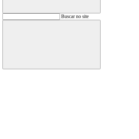
Buscar
Buscar no site
Buscar
Aumentar fonte
Diminuir fonte