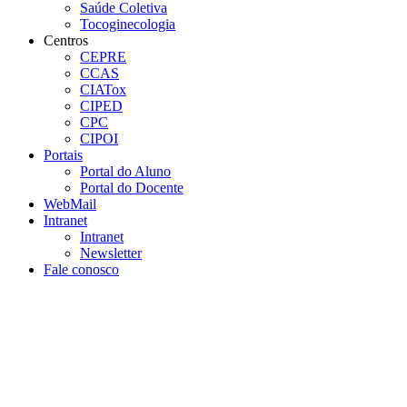
Saúde Coletiva
Tocoginecologia
Centros
CEPRE
CCAS
CIATox
CIPED
CPC
CIPOI
Portais
Portal do Aluno
Portal do Docente
WebMail
Intranet
Intranet
Newsletter
Fale conosco
Aumentar fonte