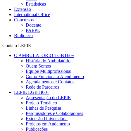
Estatísticas
Extensão
International Office
Concursos
Docente
PAEPE
Biblioteca
Contato LEPIE
O AMBULATÓRIO LGBT60+
História do Ambulatório
Quem Somos
Equipe Multiprofissional
Como Funciona o Atendimento
Agendamentos e Contatos
Rede de Parceiros
LEPIE LGBTI60+
Apresentação do LEPIE
Projeto Temático
Linhas de Pesquisa
Pesquisadores e Colaboradores
Extensão Universitária
Projetos em Andamento
Publicações