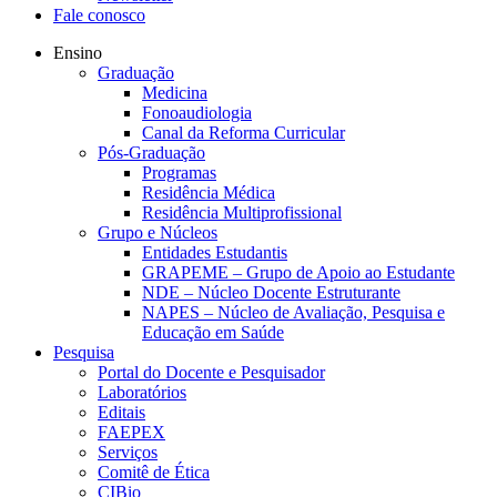
Fale conosco
Ensino
Graduação
Medicina
Fonoaudiologia
Canal da Reforma Curricular
Pós-Graduação
Programas
Residência Médica
Residência Multiprofissional
Grupo e Núcleos
Entidades Estudantis
GRAPEME – Grupo de Apoio ao Estudante
NDE – Núcleo Docente Estruturante
NAPES – Núcleo de Avaliação, Pesquisa e
Educação em Saúde
Pesquisa
Portal do Docente e Pesquisador
Laboratórios
Editais
FAEPEX
Serviços
Comitê de Ética
CIBio