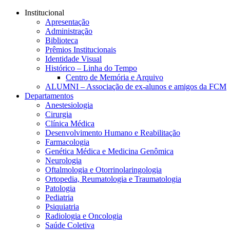
Conteúdo principal
Menu principal
Rodapé
Institucional
Apresentação
Administração
Biblioteca
Prêmios Institucionais
Identidade Visual
Histórico – Linha do Tempo
Centro de Memória e Arquivo
ALUMNI – Associação de ex-alunos e amigos da FCM
Departamentos
Anestesiologia
Cirurgia
Clínica Médica
Desenvolvimento Humano e Reabilitação
Farmacologia
Genética Médica e Medicina Genômica
Neurologia
Oftalmologia e Otorrinolaringologia
Ortopedia, Reumatologia e Traumatologia
Patologia
Pediatria
Psiquiatria
Radiologia e Oncologia
Saúde Coletiva