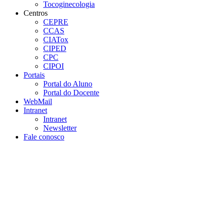
Tocoginecologia
Centros
CEPRE
CCAS
CIATox
CIPED
CPC
CIPOI
Portais
Portal do Aluno
Portal do Docente
WebMail
Intranet
Intranet
Newsletter
Fale conosco
Aumentar fonte