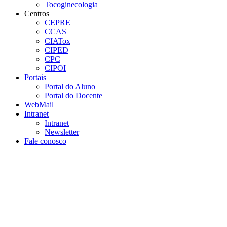
Tocoginecologia
Centros
CEPRE
CCAS
CIATox
CIPED
CPC
CIPOI
Portais
Portal do Aluno
Portal do Docente
WebMail
Intranet
Intranet
Newsletter
Fale conosco
Aumentar fonte