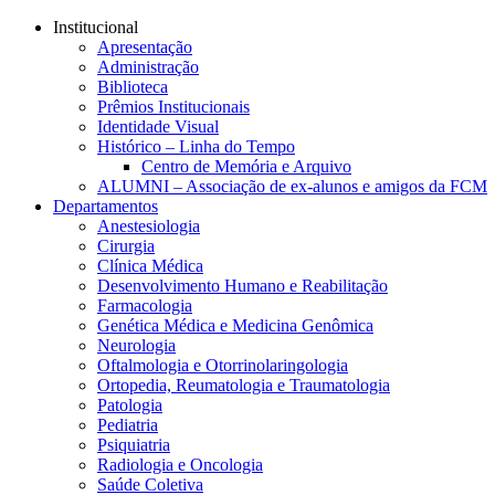
Conteúdo principal
Menu principal
Rodapé
Institucional
Apresentação
Administração
Biblioteca
Prêmios Institucionais
Identidade Visual
Histórico – Linha do Tempo
Centro de Memória e Arquivo
ALUMNI – Associação de ex-alunos e amigos da FCM
Departamentos
Anestesiologia
Cirurgia
Clínica Médica
Desenvolvimento Humano e Reabilitação
Farmacologia
Genética Médica e Medicina Genômica
Neurologia
Oftalmologia e Otorrinolaringologia
Ortopedia, Reumatologia e Traumatologia
Patologia
Pediatria
Psiquiatria
Radiologia e Oncologia
Saúde Coletiva