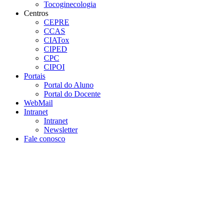
Tocoginecologia
Centros
CEPRE
CCAS
CIATox
CIPED
CPC
CIPOI
Portais
Portal do Aluno
Portal do Docente
WebMail
Intranet
Intranet
Newsletter
Fale conosco
Aumentar fonte