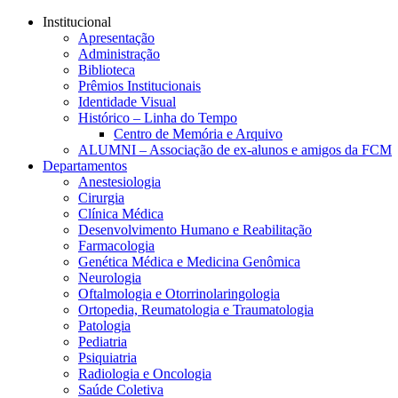
Conteúdo principal
Menu principal
Rodapé
Institucional
Apresentação
Administração
Biblioteca
Prêmios Institucionais
Identidade Visual
Histórico – Linha do Tempo
Centro de Memória e Arquivo
ALUMNI – Associação de ex-alunos e amigos da FCM
Departamentos
Anestesiologia
Cirurgia
Clínica Médica
Desenvolvimento Humano e Reabilitação
Farmacologia
Genética Médica e Medicina Genômica
Neurologia
Oftalmologia e Otorrinolaringologia
Ortopedia, Reumatologia e Traumatologia
Patologia
Pediatria
Psiquiatria
Radiologia e Oncologia
Saúde Coletiva