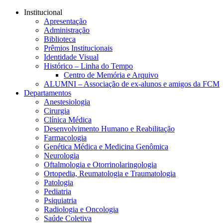
Conteúdo principal
Menu principal
Rodapé
Institucional
Apresentação
Administração
Biblioteca
Prêmios Institucionais
Identidade Visual
Histórico – Linha do Tempo
Centro de Memória e Arquivo
ALUMNI – Associação de ex-alunos e amigos da FCM
Departamentos
Anestesiologia
Cirurgia
Clínica Médica
Desenvolvimento Humano e Reabilitação
Farmacologia
Genética Médica e Medicina Genômica
Neurologia
Oftalmologia e Otorrinolaringologia
Ortopedia, Reumatologia e Traumatologia
Patologia
Pediatria
Psiquiatria
Radiologia e Oncologia
Saúde Coletiva