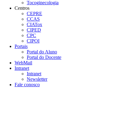
Tocoginecologia
Centros
CEPRE
CCAS
CIATox
CIPED
CPC
CIPOI
Portais
Portal do Aluno
Portal do Docente
WebMail
Intranet
Intranet
Newsletter
Fale conosco
Aumentar fonte