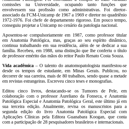
comissões na Universidade, ocupando tanto funções que
envolvessem sua profissão como administrativas. Foi diretor-
associado da FCM-Unicamp de 1967 a 1969 e diretor no quadriênio
1972-1976. Foi chefe de departamento rigoroso. Em pouco tempo,
conseguiu projetar a Unicamp no cenário da patologia nacional.
Aposentou-se compulsoriamente em 1987, como professor titular
em Anatomia Patológica, mas, graças ao seu espírito dinâmico,
continua trabalhando em sua residência, além de se dedicar a sua
família. Recebeu, em 1988, uma distinção que lhe conferiu o título
de professor emérito das mãos do reitor Paulo Renato Costa Souza.
Vida acadêmica
– O talento do anatomopatologista manifestou-se
desde os tempos de estudante, em Minas Gerais. Publicou, no
decorrer de sua carreira, mais de 80 trabalhos, sendo quase a metade
em revistas estrangeiras. Escreveu cinco teses e monografias.
Editou cinco livros, destacando-se os Tumores de Pele, em
colaboração com o professor Aureliano da Fonseca, e Anatomia
Patológica Especial e Anatomia Patológica Geral, este último já em
sua terceira edição. Atualmente, revisa os manuscristos para a
segunda edição do livro Anatomia Patológica Especial com
Aplicações Clínicas pela Editora Guanabara Koogan, que conta
com a participação de 28 pesquisadores brasileiros e internacionais.