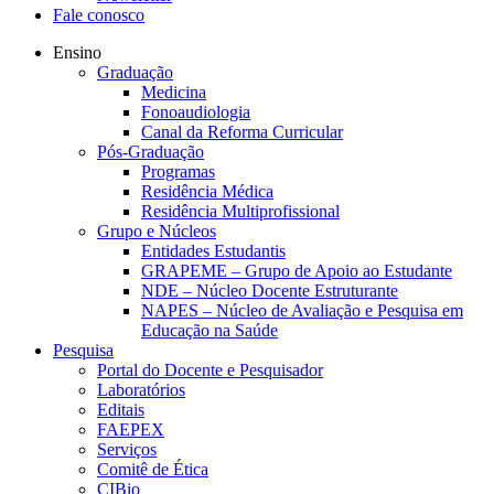
Fale conosco
Ensino
Graduação
Medicina
Fonoaudiologia
Canal da Reforma Curricular
Pós-Graduação
Programas
Residência Médica
Residência Multiprofissional
Grupo e Núcleos
Entidades Estudantis
GRAPEME – Grupo de Apoio ao Estudante
NDE – Núcleo Docente Estruturante
NAPES – Núcleo de Avaliação e Pesquisa em
Educação na Saúde
Pesquisa
Portal do Docente e Pesquisador
Laboratórios
Editais
FAEPEX
Serviços
Comitê de Ética
CIBio