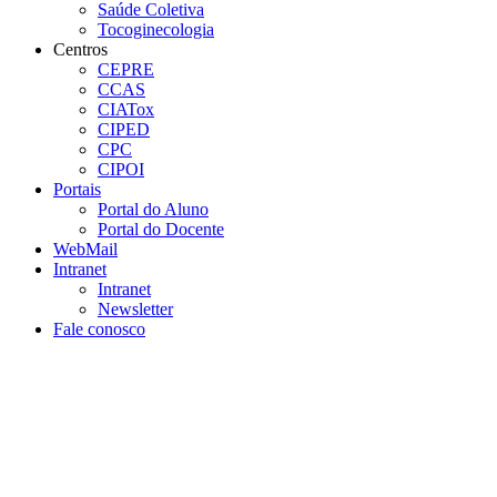
Saúde Coletiva
Tocoginecologia
Centros
CEPRE
CCAS
CIATox
CIPED
CPC
CIPOI
Portais
Portal do Aluno
Portal do Docente
WebMail
Intranet
Intranet
Newsletter
Fale conosco
Aumentar fonte