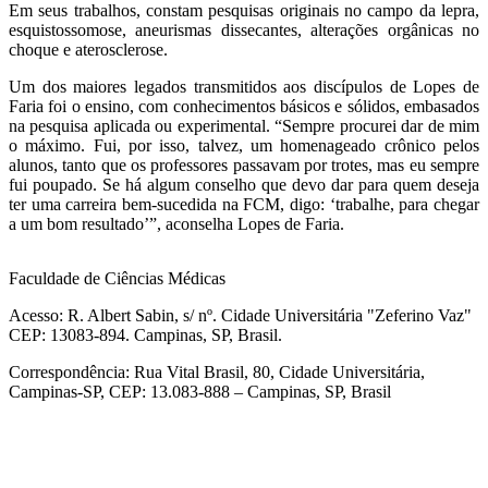
Em seus trabalhos, constam pesquisas originais no campo da lepra,
esquistossomose, aneurismas dissecantes, alterações orgânicas no
choque e aterosclerose.
Um dos maiores legados transmitidos aos discípulos de Lopes de
Faria foi o ensino, com conhecimentos básicos e sólidos, embasados
na pesquisa aplicada ou experimental. “Sempre procurei dar de mim
o máximo. Fui, por isso, talvez, um homenageado crônico pelos
alunos, tanto que os professores passavam por trotes, mas eu sempre
fui poupado. Se há algum conselho que devo dar para quem deseja
ter uma carreira bem-sucedida na FCM, digo: ‘trabalhe, para chegar
a um bom resultado’”, aconselha Lopes de Faria.
Faculdade de Ciências Médicas
Acesso: R. Albert Sabin, s/ nº. Cidade Universitária "Zeferino Vaz"
CEP: 13083-894. Campinas, SP, Brasil.
Correspondência: Rua Vital Brasil, 80, Cidade Universitária,
Campinas-SP, CEP: 13.083-888 – Campinas, SP, Brasil
Link para o Facebook