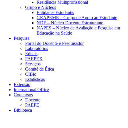
Residência Multiprofissional
Grupo e Núcleos
Entidades Estudantis
GRAPEME – Grupo de Apoio ao Estudante
NDE – Núcleo Docente Estruturante
NAPES – Núcleo de Avaliação e Pesquisa em
Educação na Saúde
Pesquisa
Portal do Docente e Pesquisador
Laboratórios
Editais
FAEPEX
Serviços
Comitê de Ética
CIBio
Estatísticas
Extensão
International Office
Concursos
Docente
PAEPE
Biblioteca
Link para o Facebook