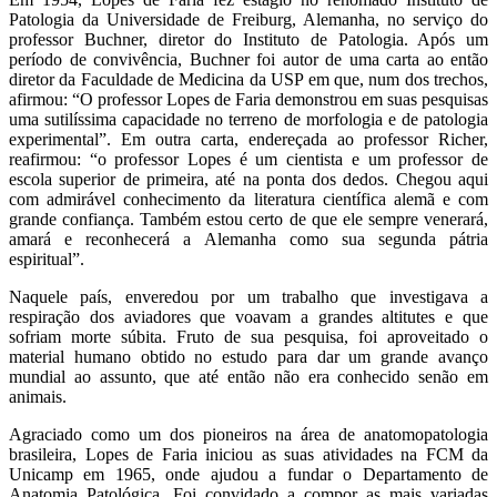
Patologia da Universidade de Freiburg, Alemanha, no serviço do
professor Buchner, diretor do Instituto de Patologia. Após um
período de convivência, Buchner foi autor de uma carta ao então
diretor da Faculdade de Medicina da USP em que, num dos trechos,
afirmou: “O professor Lopes de Faria demonstrou em suas pesquisas
uma sutilíssima capacidade no terreno de morfologia e de patologia
experimental”. Em outra carta, endereçada ao professor Richer,
reafirmou: “o professor Lopes é um cientista e um professor de
escola superior de primeira, até na ponta dos dedos. Chegou aqui
com admirável conhecimento da literatura científica alemã e com
grande confiança. Também estou certo de que ele sempre venerará,
amará e reconhecerá a Alemanha como sua segunda pátria
espiritual”.
Naquele país, enveredou por um trabalho que investigava a
respiração dos aviadores que voavam a grandes altitutes e que
sofriam morte súbita. Fruto de sua pesquisa, foi aproveitado o
material humano obtido no estudo para dar um grande avanço
mundial ao assunto, que até então não era conhecido senão em
animais.
Agraciado como um dos pioneiros na área de anatomopatologia
brasileira, Lopes de Faria iniciou as suas atividades na FCM da
Unicamp em 1965, onde ajudou a fundar o Departamento de
Anatomia Patológica. Foi convidado a compor as mais variadas