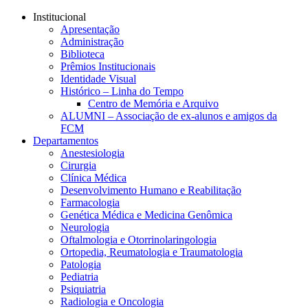
Conteúdo principal
Menu principal
Rodapé
Institucional
Apresentação
Administração
Biblioteca
Prêmios Institucionais
Identidade Visual
Histórico – Linha do Tempo
Centro de Memória e Arquivo
ALUMNI – Associação de ex-alunos e amigos da
FCM
Departamentos
Anestesiologia
Cirurgia
Clínica Médica
Desenvolvimento Humano e Reabilitação
Farmacologia
Genética Médica e Medicina Genômica
Neurologia
Oftalmologia e Otorrinolaringologia
Ortopedia, Reumatologia e Traumatologia
Patologia
Pediatria
Psiquiatria
Radiologia e Oncologia