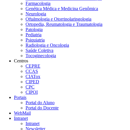
Farmacologia
Genética Médica e Medicina Genômica
Neurologia
Oftalmologia e Otorrinolaringologia
Ortopedia, Reumatologia e Traumatologia
Patologia
Pediatria
Psiquiatria
Radiologia e Oncologia
Saúde Coletiva
Tocoginecologia
Centros
CEPRE
CCAS
CIATox
CIPED
CPC
CIPOI
Portais
Portal do Aluno
Portal do Docente
WebMail
Intranet
Intranet
Newsletter