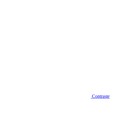
Diminuir fonte
Contraste