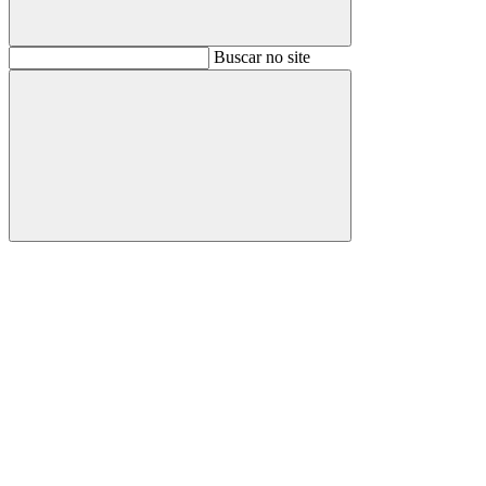
Buscar
Buscar no site
Buscar
Aumentar fonte
Diminuir fonte