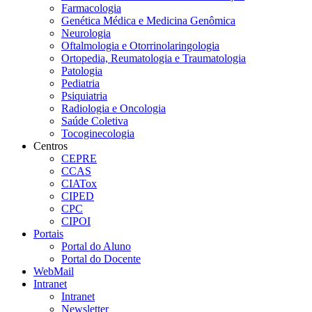
Farmacologia
Genética Médica e Medicina Genômica
Neurologia
Oftalmologia e Otorrinolaringologia
Ortopedia, Reumatologia e Traumatologia
Patologia
Pediatria
Psiquiatria
Radiologia e Oncologia
Saúde Coletiva
Tocoginecologia
Centros
CEPRE
CCAS
CIATox
CIPED
CPC
CIPOI
Portais
Portal do Aluno
Portal do Docente
WebMail
Intranet
Intranet
Newsletter