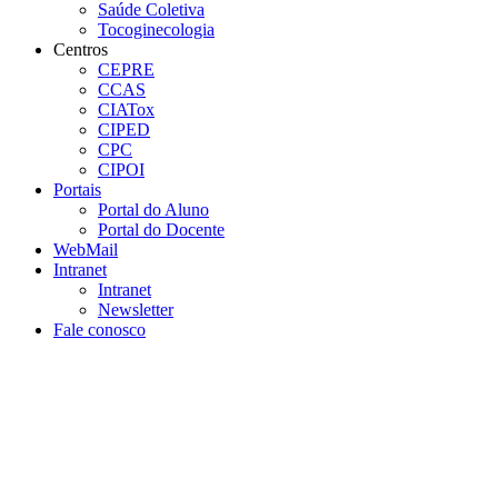
Saúde Coletiva
Tocoginecologia
Centros
CEPRE
CCAS
CIATox
CIPED
CPC
CIPOI
Portais
Portal do Aluno
Portal do Docente
WebMail
Intranet
Intranet
Newsletter
Fale conosco
Aumentar fonte