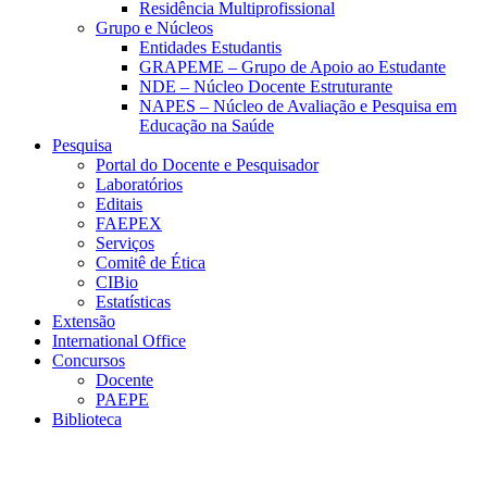
Residência Multiprofissional
Grupo e Núcleos
Entidades Estudantis
GRAPEME – Grupo de Apoio ao Estudante
NDE – Núcleo Docente Estruturante
NAPES – Núcleo de Avaliação e Pesquisa em
Educação na Saúde
Pesquisa
Portal do Docente e Pesquisador
Laboratórios
Editais
FAEPEX
Serviços
Comitê de Ética
CIBio
Estatísticas
Extensão
International Office
Concursos
Docente
PAEPE
Biblioteca
Link para o Facebook