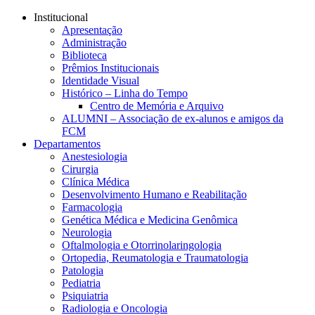
Conteúdo principal
Menu principal
Rodapé
Institucional
Apresentação
Administração
Biblioteca
Prêmios Institucionais
Identidade Visual
Histórico – Linha do Tempo
Centro de Memória e Arquivo
ALUMNI – Associação de ex-alunos e amigos da
FCM
Departamentos
Anestesiologia
Cirurgia
Clínica Médica
Desenvolvimento Humano e Reabilitação
Farmacologia
Genética Médica e Medicina Genômica
Neurologia
Oftalmologia e Otorrinolaringologia
Ortopedia, Reumatologia e Traumatologia
Patologia
Pediatria
Psiquiatria
Radiologia e Oncologia