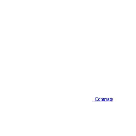
Diminuir fonte
Contraste