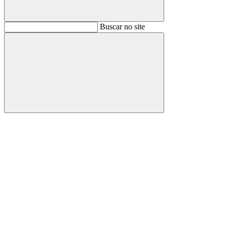
Buscar
Buscar no site
Buscar
Aumentar fonte
Diminuir fonte