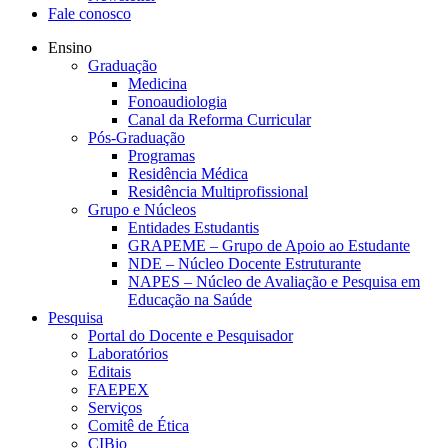
Fale conosco
Ensino
Graduação
Medicina
Fonoaudiologia
Canal da Reforma Curricular
Pós-Graduação
Programas
Residência Médica
Residência Multiprofissional
Grupo e Núcleos
Entidades Estudantis
GRAPEME – Grupo de Apoio ao Estudante
NDE – Núcleo Docente Estruturante
NAPES – Núcleo de Avaliação e Pesquisa em
Educação na Saúde
Pesquisa
Portal do Docente e Pesquisador
Laboratórios
Editais
FAEPEX
Serviços
Comitê de Ética
CIBio