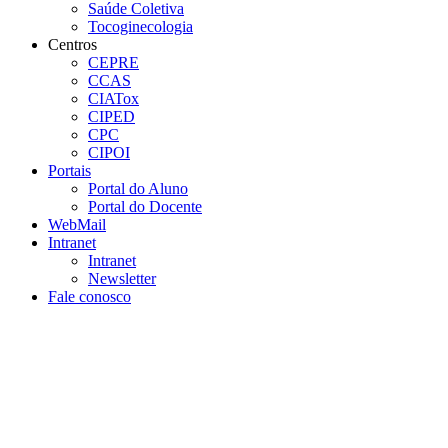
Saúde Coletiva
Tocoginecologia
Centros
CEPRE
CCAS
CIATox
CIPED
CPC
CIPOI
Portais
Portal do Aluno
Portal do Docente
WebMail
Intranet
Intranet
Newsletter
Fale conosco
Aumentar fonte