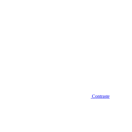
Diminuir fonte
Contraste