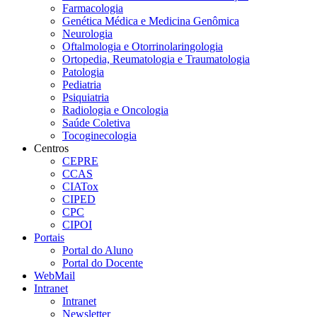
Farmacologia
Genética Médica e Medicina Genômica
Neurologia
Oftalmologia e Otorrinolaringologia
Ortopedia, Reumatologia e Traumatologia
Patologia
Pediatria
Psiquiatria
Radiologia e Oncologia
Saúde Coletiva
Tocoginecologia
Centros
CEPRE
CCAS
CIATox
CIPED
CPC
CIPOI
Portais
Portal do Aluno
Portal do Docente
WebMail
Intranet
Intranet
Newsletter