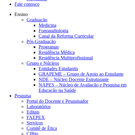
Fale conosco
Ensino
Graduação
Medicina
Fonoaudiologia
Canal da Reforma Curricular
Pós-Graduação
Programas
Residência Médica
Residência Multiprofissional
Grupo e Núcleos
Entidades Estudantis
GRAPEME – Grupo de Apoio ao Estudante
NDE – Núcleo Docente Estruturante
NAPES – Núcleo de Avaliação e Pesquisa em
Educação na Saúde
Pesquisa
Portal do Docente e Pesquisador
Laboratórios
Editais
FAEPEX
Serviços
Comitê de Ética
CIBio