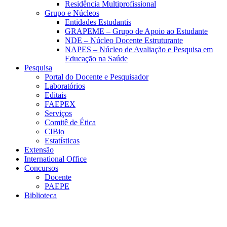
Residência Multiprofissional
Grupo e Núcleos
Entidades Estudantis
GRAPEME – Grupo de Apoio ao Estudante
NDE – Núcleo Docente Estruturante
NAPES – Núcleo de Avaliação e Pesquisa em
Educação na Saúde
Pesquisa
Portal do Docente e Pesquisador
Laboratórios
Editais
FAEPEX
Serviços
Comitê de Ética
CIBio
Estatísticas
Extensão
International Office
Concursos
Docente
PAEPE
Biblioteca
Link para o Facebook