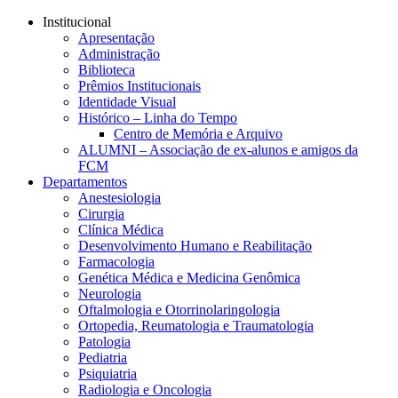
Conteúdo principal
Menu principal
Rodapé
Institucional
Apresentação
Administração
Biblioteca
Prêmios Institucionais
Identidade Visual
Histórico – Linha do Tempo
Centro de Memória e Arquivo
ALUMNI – Associação de ex-alunos e amigos da
FCM
Departamentos
Anestesiologia
Cirurgia
Clínica Médica
Desenvolvimento Humano e Reabilitação
Farmacologia
Genética Médica e Medicina Genômica
Neurologia
Oftalmologia e Otorrinolaringologia
Ortopedia, Reumatologia e Traumatologia
Patologia
Pediatria
Psiquiatria
Radiologia e Oncologia