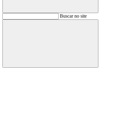
Buscar
Buscar no site
Buscar
Aumentar fonte
Diminuir fonte