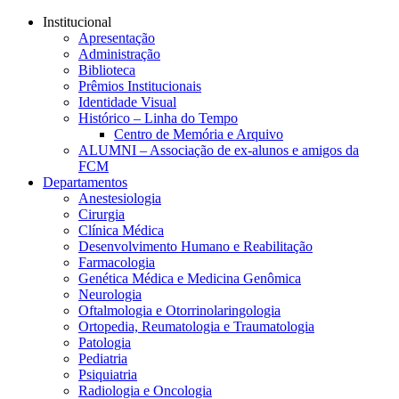
Conteúdo principal
Menu principal
Rodapé
Institucional
Apresentação
Administração
Biblioteca
Prêmios Institucionais
Identidade Visual
Histórico – Linha do Tempo
Centro de Memória e Arquivo
ALUMNI – Associação de ex-alunos e amigos da
FCM
Departamentos
Anestesiologia
Cirurgia
Clínica Médica
Desenvolvimento Humano e Reabilitação
Farmacologia
Genética Médica e Medicina Genômica
Neurologia
Oftalmologia e Otorrinolaringologia
Ortopedia, Reumatologia e Traumatologia
Patologia
Pediatria
Psiquiatria
Radiologia e Oncologia