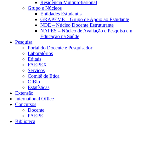
Residência Multiprofissional
Grupo e Núcleos
Entidades Estudantis
GRAPEME – Grupo de Apoio ao Estudante
NDE – Núcleo Docente Estruturante
NAPES – Núcleo de Avaliação e Pesquisa em
Educação na Saúde
Pesquisa
Portal do Docente e Pesquisador
Laboratórios
Editais
FAEPEX
Serviços
Comitê de Ética
CIBio
Estatísticas
Extensão
International Office
Concursos
Docente
PAEPE
Biblioteca
Link para o Facebook