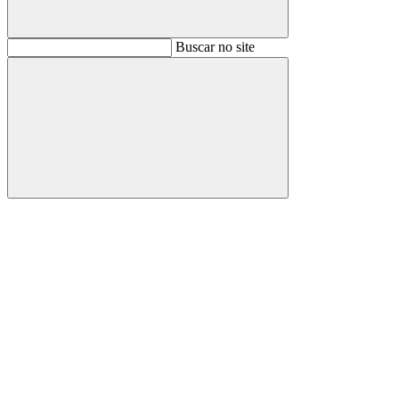
Buscar
Buscar no site
Buscar
Aumentar fonte
Diminuir fonte