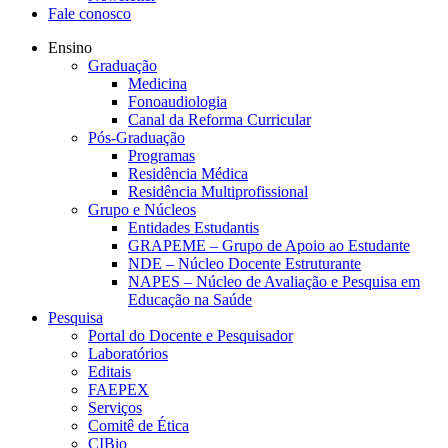
Fale conosco
Ensino
Graduação
Medicina
Fonoaudiologia
Canal da Reforma Curricular
Pós-Graduação
Programas
Residência Médica
Residência Multiprofissional
Grupo e Núcleos
Entidades Estudantis
GRAPEME – Grupo de Apoio ao Estudante
NDE – Núcleo Docente Estruturante
NAPES – Núcleo de Avaliação e Pesquisa em
Educação na Saúde
Pesquisa
Portal do Docente e Pesquisador
Laboratórios
Editais
FAEPEX
Serviços
Comitê de Ética
CIBio