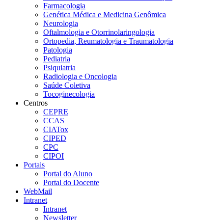
Farmacologia
Genética Médica e Medicina Genômica
Neurologia
Oftalmologia e Otorrinolaringologia
Ortopedia, Reumatologia e Traumatologia
Patologia
Pediatria
Psiquiatria
Radiologia e Oncologia
Saúde Coletiva
Tocoginecologia
Centros
CEPRE
CCAS
CIATox
CIPED
CPC
CIPOI
Portais
Portal do Aluno
Portal do Docente
WebMail
Intranet
Intranet
Newsletter