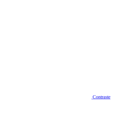
Diminuir fonte
Contraste