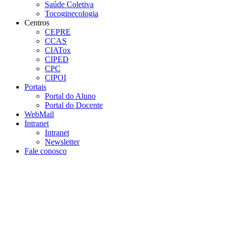
Saúde Coletiva
Tocoginecologia
Centros
CEPRE
CCAS
CIATox
CIPED
CPC
CIPOI
Portais
Portal do Aluno
Portal do Docente
WebMail
Intranet
Intranet
Newsletter
Fale conosco
Aumentar fonte