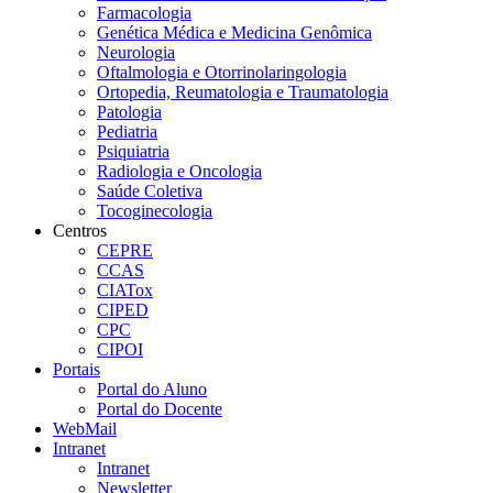
Farmacologia
Genética Médica e Medicina Genômica
Neurologia
Oftalmologia e Otorrinolaringologia
Ortopedia, Reumatologia e Traumatologia
Patologia
Pediatria
Psiquiatria
Radiologia e Oncologia
Saúde Coletiva
Tocoginecologia
Centros
CEPRE
CCAS
CIATox
CIPED
CPC
CIPOI
Portais
Portal do Aluno
Portal do Docente
WebMail
Intranet
Intranet
Newsletter