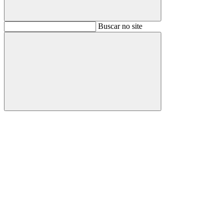
Buscar
Buscar no site
Buscar
Aumentar fonte
Diminuir fonte