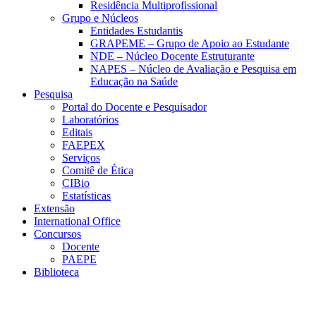
Residência Multiprofissional
Grupo e Núcleos
Entidades Estudantis
GRAPEME – Grupo de Apoio ao Estudante
NDE – Núcleo Docente Estruturante
NAPES – Núcleo de Avaliação e Pesquisa em
Educação na Saúde
Pesquisa
Portal do Docente e Pesquisador
Laboratórios
Editais
FAEPEX
Serviços
Comitê de Ética
CIBio
Estatísticas
Extensão
International Office
Concursos
Docente
PAEPE
Biblioteca
Link para o Facebook