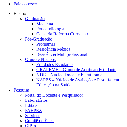
Fale conosco
Ensino
Graduação
Medicina
Fonoaudiologia
Canal da Reforma Curricular
Pós-Graduação
Programas
Residência Médica
Residência Multiprofissional
Grupo e Núcleos
Entidades Estudantis
GRAPEME – Grupo de Apoio ao Estudante
NDE – Núcleo Docente Estruturante
NAPES – Núcleo de Avaliação e Pesquisa em
Educação na Saúde
Pesquisa
Portal do Docente e Pesquisador
Laboratórios
Editais
FAEPEX
Serviços
Comitê de Ética
CIBio