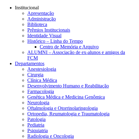
Conteúdo principal
Menu principal
Rodapé
Institucional
Apresentação
Administração
Biblioteca
Prêmios Institucionais
Identidade Visual
Histórico – Linha do Tempo
Centro de Memória e Arquivo
ALUMNI – Associação de ex-alunos e amigos da
FCM
Departamentos
Anestesiologia
Cirurgia
Clínica Médica
Desenvolvimento Humano e Reabilitação
Farmacologia
Genética Médica e Medicina Genômica
Neurologia
Oftalmologia e Otorrinolaringologia
Ortopedia, Reumatologia e Traumatologia
Patologia
Pediatria
Psiquiatria
Radiologia e Oncologia