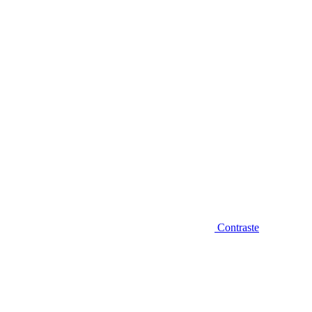
Diminuir fonte
Contraste