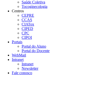
Saúde Coletiva
Tocoginecologia
Centros
CEPRE
CCAS
CIATox
CIPED
CPC
CIPOI
Portais
Portal do Aluno
Portal do Docente
WebMail
Intranet
Intranet
Newsletter
Fale conosco
Aumentar fonte