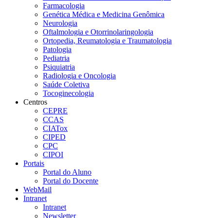
Farmacologia
Genética Médica e Medicina Genômica
Neurologia
Oftalmologia e Otorrinolaringologia
Ortopedia, Reumatologia e Traumatologia
Patologia
Pediatria
Psiquiatria
Radiologia e Oncologia
Saúde Coletiva
Tocoginecologia
Centros
CEPRE
CCAS
CIATox
CIPED
CPC
CIPOI
Portais
Portal do Aluno
Portal do Docente
WebMail
Intranet
Intranet
Newsletter