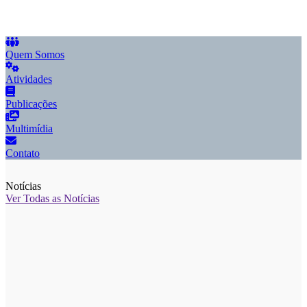
2
Quem Somos
Atividades
Publicações
Multimídia
Contato
Notícias
Ver Todas as Notícias