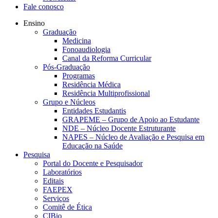
Fale conosco
Ensino
Graduação
Medicina
Fonoaudiologia
Canal da Reforma Curricular
Pós-Graduação
Programas
Residência Médica
Residência Multiprofissional
Grupo e Núcleos
Entidades Estudantis
GRAPEME – Grupo de Apoio ao Estudante
NDE – Núcleo Docente Estruturante
NAPES – Núcleo de Avaliação e Pesquisa em
Educação na Saúde
Pesquisa
Portal do Docente e Pesquisador
Laboratórios
Editais
FAEPEX
Serviços
Comitê de Ética
CIBio