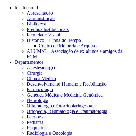
Conteúdo principal
Menu principal
Rodapé
Institucional
Apresentação
Administração
Biblioteca
Prêmios Institucionais
Identidade Visual
Histórico – Linha do Tempo
Centro de Memória e Arquivo
ALUMNI – Associação de ex-alunos e amigos da
FCM
Departamentos
Anestesiologia
Cirurgia
Clínica Médica
Desenvolvimento Humano e Reabilitação
Farmacologia
Genética Médica e Medicina Genômica
Neurologia
Oftalmologia e Otorrinolaringologia
Ortopedia, Reumatologia e Traumatologia
Patologia
Pediatria
Psiquiatria
Radiologia e Oncologia