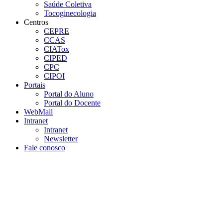
Saúde Coletiva
Tocoginecologia
Centros
CEPRE
CCAS
CIATox
CIPED
CPC
CIPOI
Portais
Portal do Aluno
Portal do Docente
WebMail
Intranet
Intranet
Newsletter
Fale conosco
Aumentar fonte