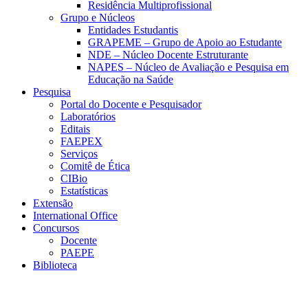
Residência Multiprofissional
Grupo e Núcleos
Entidades Estudantis
GRAPEME – Grupo de Apoio ao Estudante
NDE – Núcleo Docente Estruturante
NAPES – Núcleo de Avaliação e Pesquisa em
Educação na Saúde
Pesquisa
Portal do Docente e Pesquisador
Laboratórios
Editais
FAEPEX
Serviços
Comitê de Ética
CIBio
Estatísticas
Extensão
International Office
Concursos
Docente
PAEPE
Biblioteca
Link para o Facebook