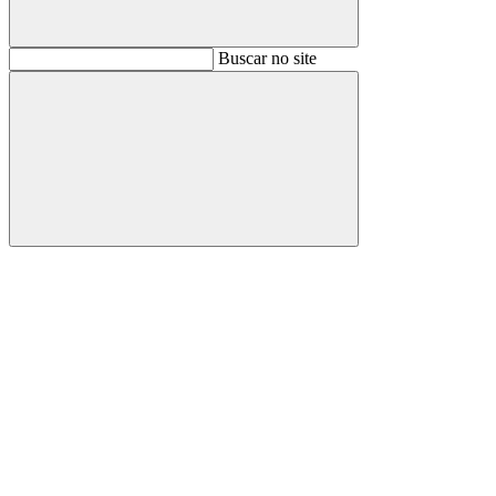
Buscar
Buscar no site
Buscar
Aumentar fonte
Diminuir fonte