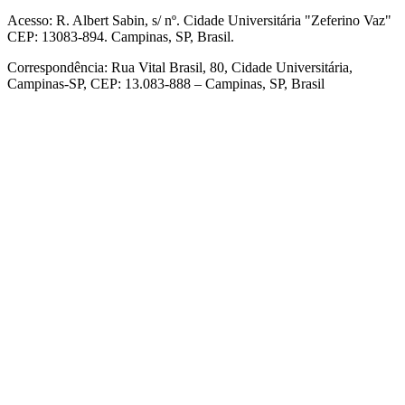
Acesso: R. Albert Sabin, s/ nº. Cidade Universitária "Zeferino Vaz"
CEP: 13083-894. Campinas, SP, Brasil.
Correspondência: Rua Vital Brasil, 80, Cidade Universitária,
Campinas-SP, CEP: 13.083-888 – Campinas, SP, Brasil
Link para o Facebook
Link para o Linkedin
Link para o Instagram