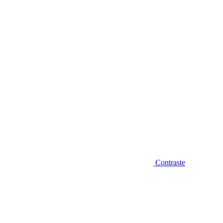
Diminuir fonte
Contraste