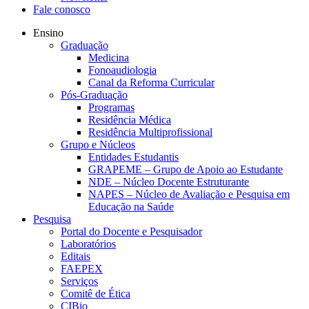
Fale conosco
Ensino
Graduação
Medicina
Fonoaudiologia
Canal da Reforma Curricular
Pós-Graduação
Programas
Residência Médica
Residência Multiprofissional
Grupo e Núcleos
Entidades Estudantis
GRAPEME – Grupo de Apoio ao Estudante
NDE – Núcleo Docente Estruturante
NAPES – Núcleo de Avaliação e Pesquisa em
Educação na Saúde
Pesquisa
Portal do Docente e Pesquisador
Laboratórios
Editais
FAEPEX
Serviços
Comitê de Ética
CIBio