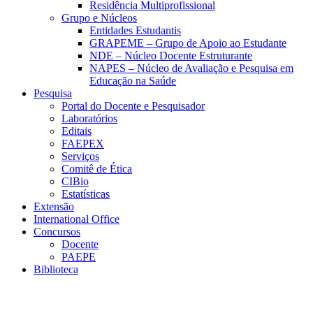
Residência Multiprofissional
Grupo e Núcleos
Entidades Estudantis
GRAPEME – Grupo de Apoio ao Estudante
NDE – Núcleo Docente Estruturante
NAPES – Núcleo de Avaliação e Pesquisa em
Educação na Saúde
Pesquisa
Portal do Docente e Pesquisador
Laboratórios
Editais
FAEPEX
Serviços
Comitê de Ética
CIBio
Estatísticas
Extensão
International Office
Concursos
Docente
PAEPE
Biblioteca
Link para o Facebook