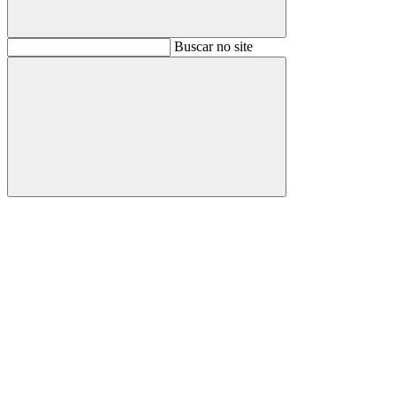
Buscar
Buscar no site
Buscar
Aumentar fonte
Diminuir fonte