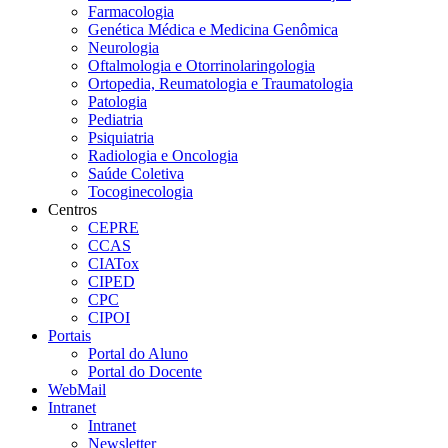
Farmacologia
Genética Médica e Medicina Genômica
Neurologia
Oftalmologia e Otorrinolaringologia
Ortopedia, Reumatologia e Traumatologia
Patologia
Pediatria
Psiquiatria
Radiologia e Oncologia
Saúde Coletiva
Tocoginecologia
Centros
CEPRE
CCAS
CIATox
CIPED
CPC
CIPOI
Portais
Portal do Aluno
Portal do Docente
WebMail
Intranet
Intranet
Newsletter