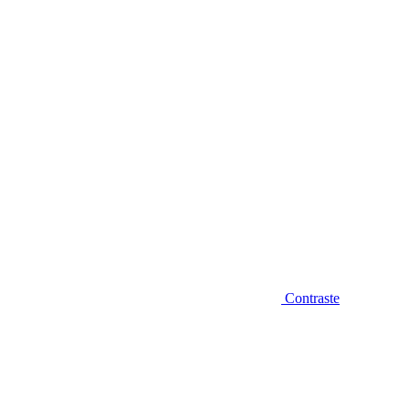
Diminuir fonte
Contraste