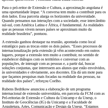
Para o pró-reitor de Extensão e Cultura, a aproximação angolana é
uma oportunidade ímpar. “A conversa tem muito a contribuir para os
dois lados. Essa parceria alarga os horizontes da universidade.
Quando pensamos nas interações com a sociedade, esse intercâmbio
sul-sul, com América Latina e África, é fundamental. As realidades
que as pessoas vivem nesses países se aproximam muito da
realidade brasileira”, pontuou.
A extensão ganhou destaque na reunião, apontada como local
estratégico para as trocas entre os dois países. “Esses processos de
internacionalização pela extensão já vêm acontecendo em outros
lugares, porque a extensão tem muito a contribuir, no sentido de
estabelecer diálogos com os territórios e conversar com as
populações, de interagir com as pessoas e, a partir daí, buscar
soluções conjuntas, que interessem aos alunos que estão envolvidos,
às universidades e obviamente, aos docentes. Ela dá um mote para
que façamos pesquisas mais focadas na realidade das pessoas, na
realidade dos países”, reforçou Coelho.
Rubens Bedrikow anunciou a elaboração de um programa
internacional de extensão universitária, em parceria da FCM com as
Pró-reitorias de Extensão e Cultura da Unicamp e da Unesp, o
Instituto de Geociências (IG) da Unicamp e a Faculdade de
Arquitetura, Artes, Comunicação e Design da Unesp. “Estamos