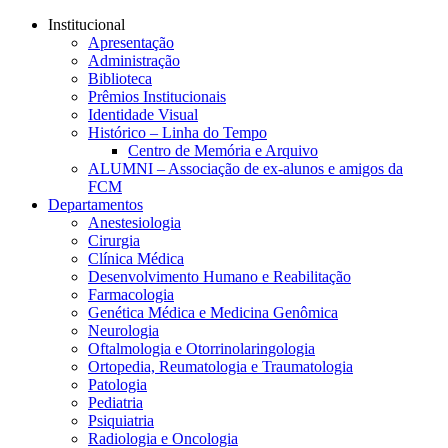
Conteúdo principal
Menu principal
Rodapé
Institucional
Apresentação
Administração
Biblioteca
Prêmios Institucionais
Identidade Visual
Histórico – Linha do Tempo
Centro de Memória e Arquivo
ALUMNI – Associação de ex-alunos e amigos da
FCM
Departamentos
Anestesiologia
Cirurgia
Clínica Médica
Desenvolvimento Humano e Reabilitação
Farmacologia
Genética Médica e Medicina Genômica
Neurologia
Oftalmologia e Otorrinolaringologia
Ortopedia, Reumatologia e Traumatologia
Patologia
Pediatria
Psiquiatria
Radiologia e Oncologia