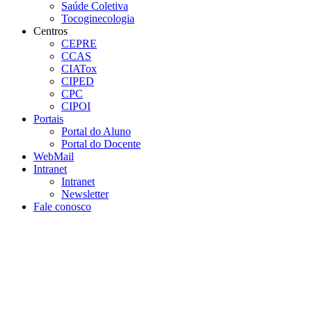
Saúde Coletiva
Tocoginecologia
Centros
CEPRE
CCAS
CIATox
CIPED
CPC
CIPOI
Portais
Portal do Aluno
Portal do Docente
WebMail
Intranet
Intranet
Newsletter
Fale conosco
Aumentar fonte