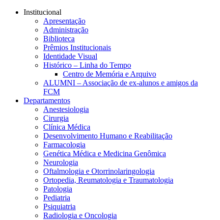
Conteúdo principal
Menu principal
Rodapé
Institucional
Apresentação
Administração
Biblioteca
Prêmios Institucionais
Identidade Visual
Histórico – Linha do Tempo
Centro de Memória e Arquivo
ALUMNI – Associação de ex-alunos e amigos da
FCM
Departamentos
Anestesiologia
Cirurgia
Clínica Médica
Desenvolvimento Humano e Reabilitação
Farmacologia
Genética Médica e Medicina Genômica
Neurologia
Oftalmologia e Otorrinolaringologia
Ortopedia, Reumatologia e Traumatologia
Patologia
Pediatria
Psiquiatria
Radiologia e Oncologia