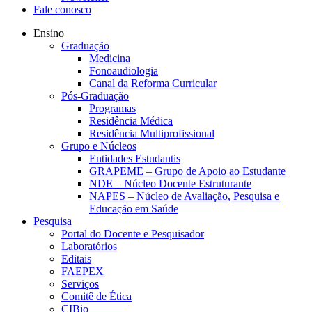
Fale conosco
Ensino
Graduação
Medicina
Fonoaudiologia
Canal da Reforma Curricular
Pós-Graduação
Programas
Residência Médica
Residência Multiprofissional
Grupo e Núcleos
Entidades Estudantis
GRAPEME – Grupo de Apoio ao Estudante
NDE – Núcleo Docente Estruturante
NAPES – Núcleo de Avaliação, Pesquisa e
Educação em Saúde
Pesquisa
Portal do Docente e Pesquisador
Laboratórios
Editais
FAEPEX
Serviços
Comitê de Ética
CIBio