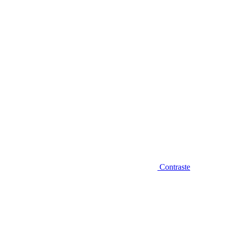
Diminuir fonte
Contraste