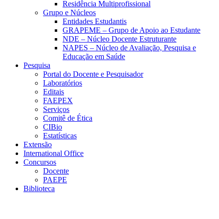
Residência Multiprofissional
Grupo e Núcleos
Entidades Estudantis
GRAPEME – Grupo de Apoio ao Estudante
NDE – Núcleo Docente Estruturante
NAPES – Núcleo de Avaliação, Pesquisa e
Educação em Saúde
Pesquisa
Portal do Docente e Pesquisador
Laboratórios
Editais
FAEPEX
Serviços
Comitê de Ética
CIBio
Estatísticas
Extensão
International Office
Concursos
Docente
PAEPE
Biblioteca
Link para o Facebook