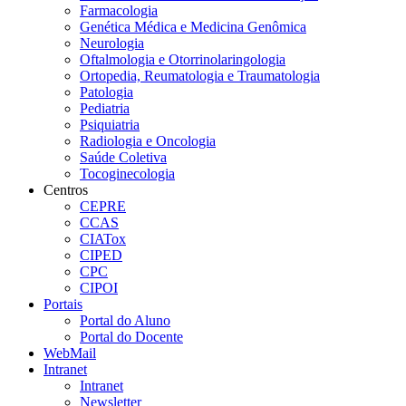
Farmacologia
Genética Médica e Medicina Genômica
Neurologia
Oftalmologia e Otorrinolaringologia
Ortopedia, Reumatologia e Traumatologia
Patologia
Pediatria
Psiquiatria
Radiologia e Oncologia
Saúde Coletiva
Tocoginecologia
Centros
CEPRE
CCAS
CIATox
CIPED
CPC
CIPOI
Portais
Portal do Aluno
Portal do Docente
WebMail
Intranet
Intranet
Newsletter