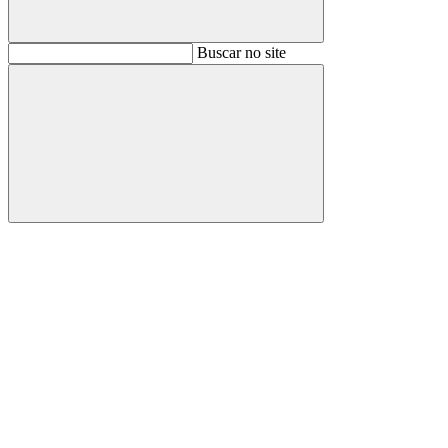
Buscar
Buscar no site
Buscar
Aumentar fonte
Diminuir fonte