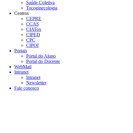
Saúde Coletiva
Tocoginecologia
Centros
CEPRE
CCAS
CIATox
CIPED
CPC
CIPOI
Portais
Portal do Aluno
Portal do Docente
WebMail
Intranet
Intranet
Newsletter
Fale conosco
Aumentar fonte