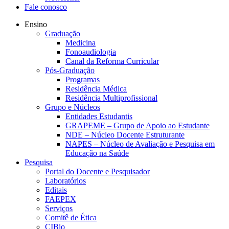
Fale conosco
Ensino
Graduação
Medicina
Fonoaudiologia
Canal da Reforma Curricular
Pós-Graduação
Programas
Residência Médica
Residência Multiprofissional
Grupo e Núcleos
Entidades Estudantis
GRAPEME – Grupo de Apoio ao Estudante
NDE – Núcleo Docente Estruturante
NAPES – Núcleo de Avaliação e Pesquisa em
Educação na Saúde
Pesquisa
Portal do Docente e Pesquisador
Laboratórios
Editais
FAEPEX
Serviços
Comitê de Ética
CIBio