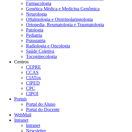
Farmacologia
Genética Médica e Medicina Genômica
Neurologia
Oftalmologia e Otorrinolaringologia
Ortopedia, Reumatologia e Traumatologia
Patologia
Pediatria
Psiquiatria
Radiologia e Oncologia
Saúde Coletiva
Tocoginecologia
Centros
CEPRE
CCAS
CIATox
CIPED
CPC
CIPOI
Portais
Portal do Aluno
Portal do Docente
WebMail
Intranet
Intranet
Newsletter