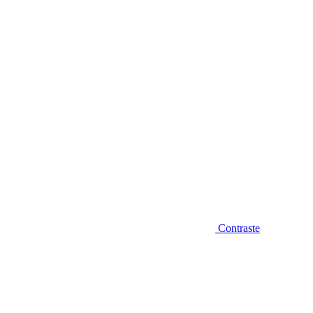
Diminuir fonte
Contraste