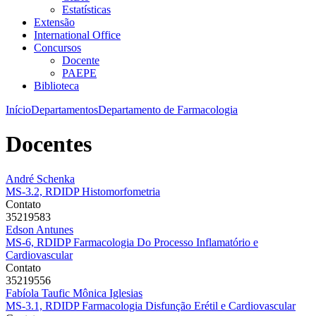
Estatísticas
Extensão
International Office
Concursos
Docente
PAEPE
Biblioteca
Início
Departamentos
Departamento de Farmacologia
Docentes
André Schenka
MS-3.2, RDIDP Histomorfometria
Contato
35219583
Edson Antunes
MS-6, RDIDP Farmacologia Do Processo Inflamatório e
Cardiovascular
Contato
35219556
Fabíola Taufic Mônica Iglesias
MS-3.1, RDIDP Farmacologia Disfunção Erétil e Cardiovascular