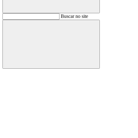
Buscar
Buscar no site
Buscar
Aumentar fonte
Diminuir fonte