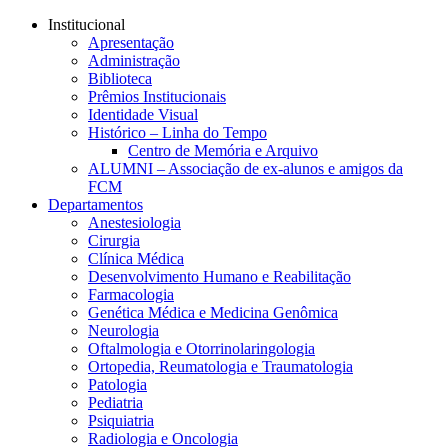
Conteúdo principal
Menu principal
Rodapé
Institucional
Apresentação
Administração
Biblioteca
Prêmios Institucionais
Identidade Visual
Histórico – Linha do Tempo
Centro de Memória e Arquivo
ALUMNI – Associação de ex-alunos e amigos da
FCM
Departamentos
Anestesiologia
Cirurgia
Clínica Médica
Desenvolvimento Humano e Reabilitação
Farmacologia
Genética Médica e Medicina Genômica
Neurologia
Oftalmologia e Otorrinolaringologia
Ortopedia, Reumatologia e Traumatologia
Patologia
Pediatria
Psiquiatria
Radiologia e Oncologia