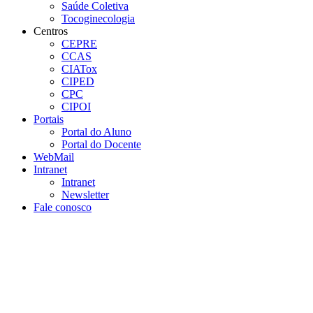
Saúde Coletiva
Tocoginecologia
Centros
CEPRE
CCAS
CIATox
CIPED
CPC
CIPOI
Portais
Portal do Aluno
Portal do Docente
WebMail
Intranet
Intranet
Newsletter
Fale conosco
Aumentar fonte