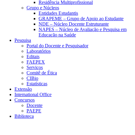
Residência Multiprofissional
Grupo e Núcleos
Entidades Estudantis
GRAPEME – Grupo de Apoio ao Estudante
NDE – Núcleo Docente Estruturante
NAPES – Núcleo de Avaliação e Pesquisa em
Educação na Saúde
Pesquisa
Portal do Docente e Pesquisador
Laboratórios
Editais
FAEPEX
Serviços
Comitê de Ética
CIBio
Estatísticas
Extensão
International Office
Concursos
Docente
PAEPE
Biblioteca
Link para o Facebook