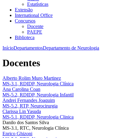
Estatísticas
Extensão
International Office
Concursos
Docente
PAEPE
Biblioteca
Início
Departamentos
Departamento de Neurologia
Docentes
Alberto Rolim Muro Martinez
MS-3.1, RDIDP, Neurologia Clínica
Ana Carolina Coan
MS-5.2, RDIDP, Neurologia Infantil
Andrei Fernandes Joaquim
MS-5.2, RTP, Neurocirurgia
Clarissa Lin Yasuda
MS-5.1, RDIDP, Neurologia Clinica
Danilo dos Santos Silva
MS-3.1, RTC, Neurologia Clínica
Enrico Ghizoni