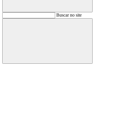
Buscar
Buscar no site
Buscar
Aumentar fonte
Diminuir fonte