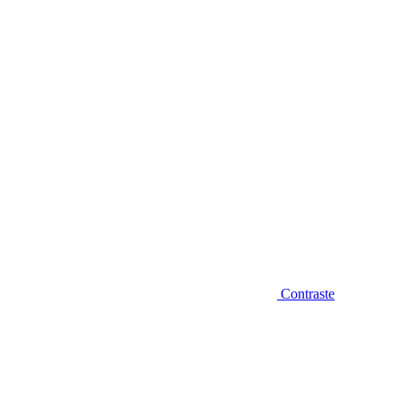
Diminuir fonte
Contraste