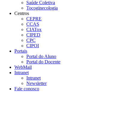
Saúde Coletiva
Tocoginecologia
Centros
CEPRE
CCAS
CIATox
CIPED
CPC
CIPOI
Portais
Portal do Aluno
Portal do Docente
WebMail
Intranet
Intranet
Newsletter
Fale conosco
Aumentar fonte