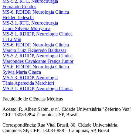
MS-5.2, RTC, Neurocirurgia
Fernando Cendes
MS-6, RDIDP, Neurologia Clinica
Helder Tedeschi
MS-3.1, RTC, Neurocirurgia
Laura Silveira Moriyama
MS-5.1, RDIDP, Neurologia Clínica
Li Li Min
MS-6, RDIDP, Neurologia Clinica
Marcio Luiz Figueredo Balthazar
MS-5.2, RDIDP, Neurologia Clinica
Marcondes Cavalcante França Junior
MS-6, RDIDP, Neurologia Clinica
Sylvia Maria Ciasca
MS-5.3, RDIDP, Neurologia
Tânia Aparecida Marchiori
MS-3.1, RDIDP, Neurologia Clinica
Faculdade de Ciências Médicas
Acesso: R. Albert Sabin, s/ nº. Cidade Universitária "Zeferino Vaz"
CEP: 13083-894. Campinas, SP, Brasil.
Correspondência: Rua Vital Brasil, 80, Cidade Universitária,
Campinas-SP, CEP: 13.083-888 – Campinas, SP, Brasil