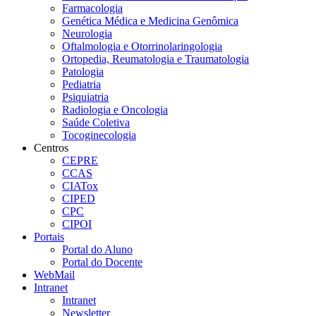
Farmacologia
Genética Médica e Medicina Genômica
Neurologia
Oftalmologia e Otorrinolaringologia
Ortopedia, Reumatologia e Traumatologia
Patologia
Pediatria
Psiquiatria
Radiologia e Oncologia
Saúde Coletiva
Tocoginecologia
Centros
CEPRE
CCAS
CIATox
CIPED
CPC
CIPOI
Portais
Portal do Aluno
Portal do Docente
WebMail
Intranet
Intranet
Newsletter