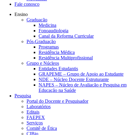
Fale conosco
Ensino
Graduação
Medicina
Fonoaudiologia
Canal da Reforma Curricular
Pós-Graduação
Programas
Residência Médica
Residência Multiprofissional
Grupo e Núcleos
Entidades Estudantis
GRAPEME – Grupo de Apoio ao Estudante
NDE – Núcleo Docente Estruturante
NAPES – Núcleo de Avaliação e Pesquisa em
Educação na Saúde
Pesquisa
Portal do Docente e Pesquisador
Laboratórios
Editais
FAEPEX
Serviços
Comitê de Ética
CIBio