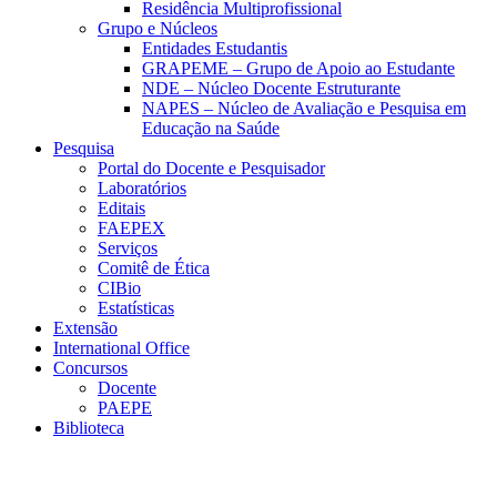
Residência Multiprofissional
Grupo e Núcleos
Entidades Estudantis
GRAPEME – Grupo de Apoio ao Estudante
NDE – Núcleo Docente Estruturante
NAPES – Núcleo de Avaliação e Pesquisa em
Educação na Saúde
Pesquisa
Portal do Docente e Pesquisador
Laboratórios
Editais
FAEPEX
Serviços
Comitê de Ética
CIBio
Estatísticas
Extensão
International Office
Concursos
Docente
PAEPE
Biblioteca
Link para o Facebook