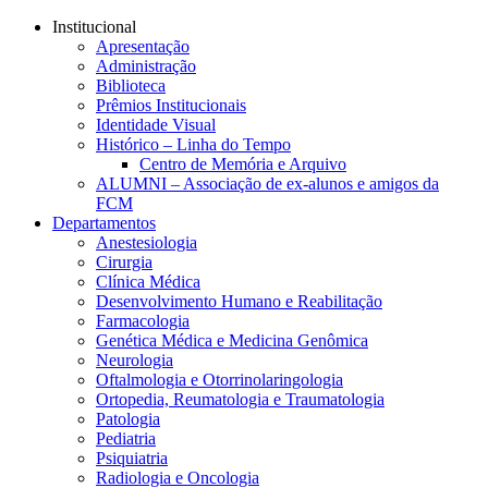
Conteúdo principal
Menu principal
Rodapé
Institucional
Apresentação
Administração
Biblioteca
Prêmios Institucionais
Identidade Visual
Histórico – Linha do Tempo
Centro de Memória e Arquivo
ALUMNI – Associação de ex-alunos e amigos da
FCM
Departamentos
Anestesiologia
Cirurgia
Clínica Médica
Desenvolvimento Humano e Reabilitação
Farmacologia
Genética Médica e Medicina Genômica
Neurologia
Oftalmologia e Otorrinolaringologia
Ortopedia, Reumatologia e Traumatologia
Patologia
Pediatria
Psiquiatria
Radiologia e Oncologia