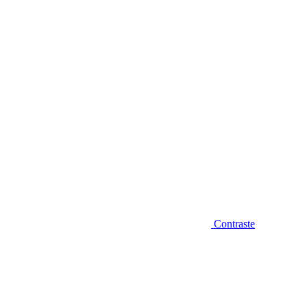
Diminuir fonte
Contraste