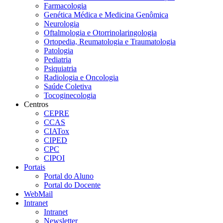
Farmacologia
Genética Médica e Medicina Genômica
Neurologia
Oftalmologia e Otorrinolaringologia
Ortopedia, Reumatologia e Traumatologia
Patologia
Pediatria
Psiquiatria
Radiologia e Oncologia
Saúde Coletiva
Tocoginecologia
Centros
CEPRE
CCAS
CIATox
CIPED
CPC
CIPOI
Portais
Portal do Aluno
Portal do Docente
WebMail
Intranet
Intranet
Newsletter