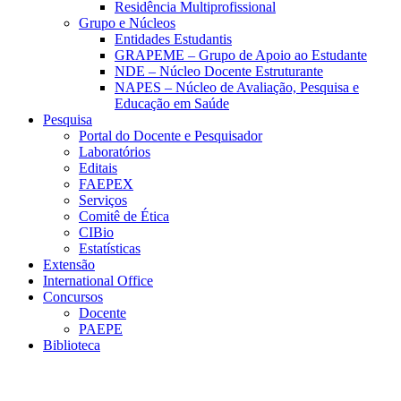
Residência Multiprofissional
Grupo e Núcleos
Entidades Estudantis
GRAPEME – Grupo de Apoio ao Estudante
NDE – Núcleo Docente Estruturante
NAPES – Núcleo de Avaliação, Pesquisa e
Educação em Saúde
Pesquisa
Portal do Docente e Pesquisador
Laboratórios
Editais
FAEPEX
Serviços
Comitê de Ética
CIBio
Estatísticas
Extensão
International Office
Concursos
Docente
PAEPE
Biblioteca
Link para o Facebook