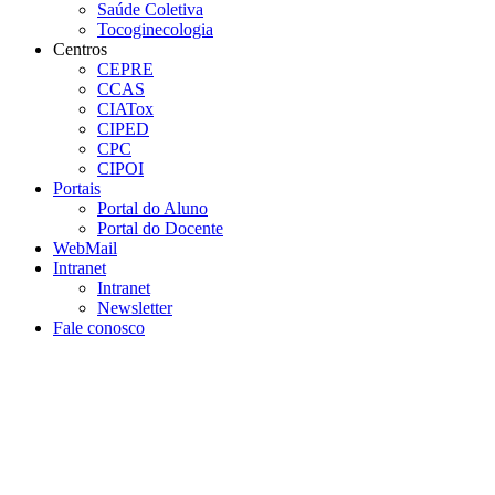
Saúde Coletiva
Tocoginecologia
Centros
CEPRE
CCAS
CIATox
CIPED
CPC
CIPOI
Portais
Portal do Aluno
Portal do Docente
WebMail
Intranet
Intranet
Newsletter
Fale conosco
Aumentar fonte