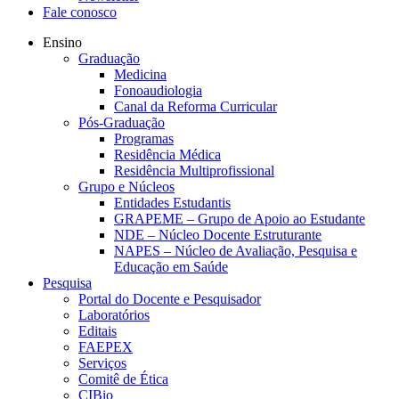
Fale conosco
Ensino
Graduação
Medicina
Fonoaudiologia
Canal da Reforma Curricular
Pós-Graduação
Programas
Residência Médica
Residência Multiprofissional
Grupo e Núcleos
Entidades Estudantis
GRAPEME – Grupo de Apoio ao Estudante
NDE – Núcleo Docente Estruturante
NAPES – Núcleo de Avaliação, Pesquisa e
Educação em Saúde
Pesquisa
Portal do Docente e Pesquisador
Laboratórios
Editais
FAEPEX
Serviços
Comitê de Ética
CIBio