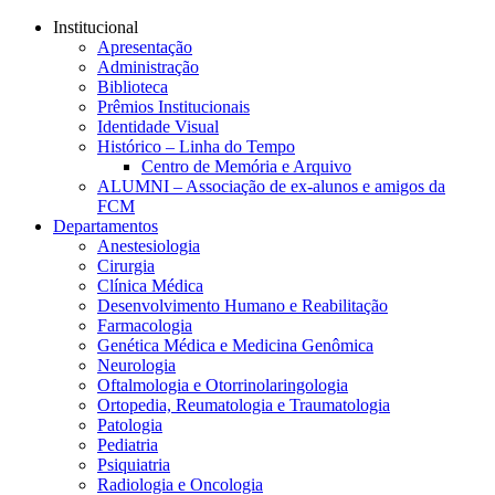
Conteúdo principal
Menu principal
Rodapé
Institucional
Apresentação
Administração
Biblioteca
Prêmios Institucionais
Identidade Visual
Histórico – Linha do Tempo
Centro de Memória e Arquivo
ALUMNI – Associação de ex-alunos e amigos da
FCM
Departamentos
Anestesiologia
Cirurgia
Clínica Médica
Desenvolvimento Humano e Reabilitação
Farmacologia
Genética Médica e Medicina Genômica
Neurologia
Oftalmologia e Otorrinolaringologia
Ortopedia, Reumatologia e Traumatologia
Patologia
Pediatria
Psiquiatria
Radiologia e Oncologia