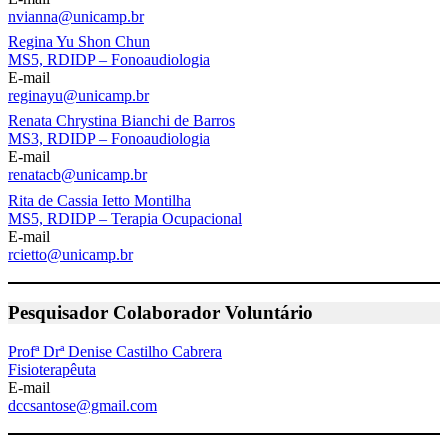
nvianna@unicamp.br
Regina Yu Shon Chun
MS5, RDIDP – Fonoaudiologia
E-mail
reginayu@unicamp.br
Renata Chrystina Bianchi de Barros
MS3, RDIDP – Fonoaudiologia
E-mail
renatacb@unicamp.br
Rita de Cassia Ietto Montilha
MS5, RDIDP – Terapia Ocupacional
E-mail
rcietto@unicamp.br
Pesquisador Colaborador Voluntário
Profª Drª Denise Castilho Cabrera
Fisioterapêuta
E-mail
dccsantose@gmail.com