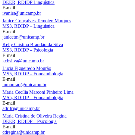
DEER, RDIDP Linguística
E-mail
ivanirs@unicamp.br
Janice Gonçalves Temoteo Marques
MS3, RDIDP – Linguística
E-mail
janicetm@unicamp.br
Kelly Cristina Brandão da Silva
MS3, RDIDP – Psicologia
E-mail
kcbsilva@unicamp.br
Lucia Figueiredo Mourão
MS5, RDIDP – Fonoaudiologia
E-mail
lumourao@unicamp.br
Maria Cecília Marconi Pinheiro Lima
MS5, RDIDP – Fonoaudiologia
E-mail
adrifri@unicamp.br
Maria Cristina de Oliveira Regina
DEER, RDIDP – Psicologia
E-mail
cdregina@unicamp.br