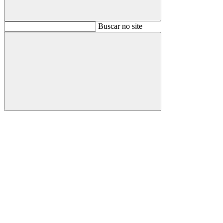
Buscar
Buscar no site
Buscar
Aumentar fonte
Diminuir fonte