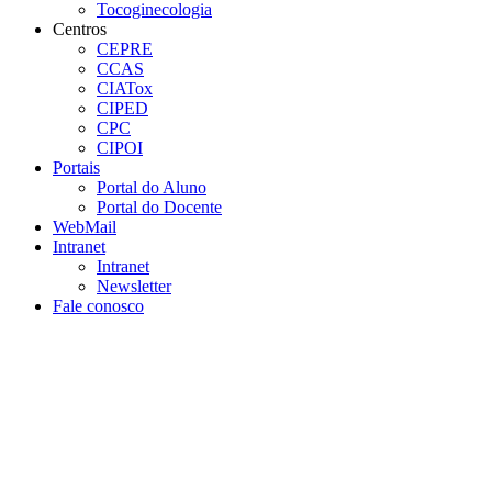
Tocoginecologia
Centros
CEPRE
CCAS
CIATox
CIPED
CPC
CIPOI
Portais
Portal do Aluno
Portal do Docente
WebMail
Intranet
Intranet
Newsletter
Fale conosco
Aumentar fonte