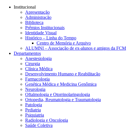
Conteúdo principal
Menu principal
Rodapé
Institucional
Apresentação
Administração
Biblioteca
Prêmios Institucionais
Identidade Visual
Histórico – Linha do Tempo
Centro de Memória e Arquivo
ALUMNI – Associação de ex-alunos e amigos da FCM
Departamentos
Anestesiologia
Cirurgia
Clínica Médica
Desenvolvimento Humano e Reabilitação
Farmacologia
Genética Médica e Medicina Genômica
Neurologia
Oftalmologia e Otorrinolaringologia
Ortopedia, Reumatologia e Traumatologia
Patologia
Pediatria
Psiquiatria
Radiologia e Oncologia
Saúde Coletiva