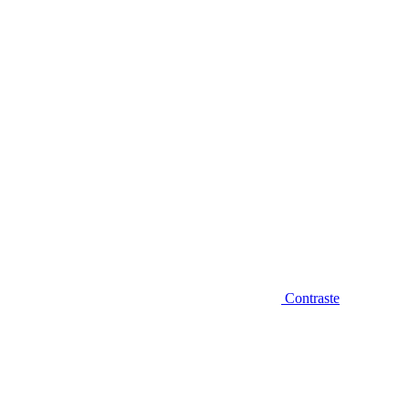
Diminuir fonte
Contraste