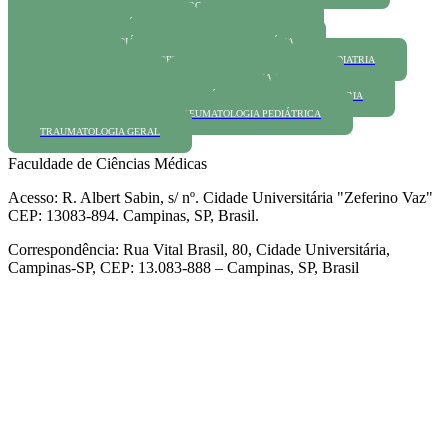
MASTOLOGIA
NEFROLOGIA ADULTO
NEFROLOGIA PEDIÁTRICA
NEUROLOGIA
NEUROLOGIA PEDIÁTRICA
OBSTETRÍCIA
ORTOPEDIA
ORTOPEDIA INFANTIL
PEDIATRIA
PNEUMO-PEDIATRIA
PNEUMOLOGIA ADULTO
PROCTOLOGIA
PSICANÁLISE
PSIQUIATRIA
REUMATOLOGIA
REUMATOLOGIA PEDIÁTRICA
TRAUMATOLOGIA GERAL
Faculdade de Ciências Médicas
Acesso: R. Albert Sabin, s/ nº. Cidade Universitária "Zeferino Vaz"
CEP: 13083-894. Campinas, SP, Brasil.
Correspondência: Rua Vital Brasil, 80, Cidade Universitária,
Campinas-SP, CEP: 13.083-888 – Campinas, SP, Brasil
Link para o Facebook