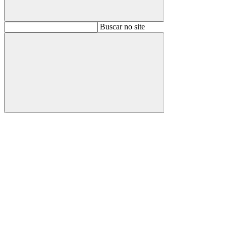
Buscar
Buscar no site
Buscar
Aumentar fonte
Diminuir fonte