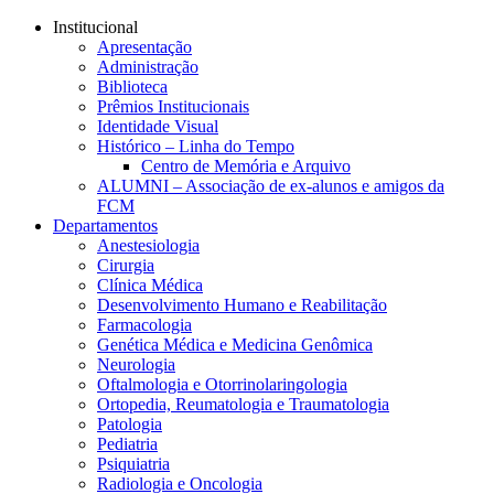
Conteúdo principal
Menu principal
Rodapé
Institucional
Apresentação
Administração
Biblioteca
Prêmios Institucionais
Identidade Visual
Histórico – Linha do Tempo
Centro de Memória e Arquivo
ALUMNI – Associação de ex-alunos e amigos da
FCM
Departamentos
Anestesiologia
Cirurgia
Clínica Médica
Desenvolvimento Humano e Reabilitação
Farmacologia
Genética Médica e Medicina Genômica
Neurologia
Oftalmologia e Otorrinolaringologia
Ortopedia, Reumatologia e Traumatologia
Patologia
Pediatria
Psiquiatria
Radiologia e Oncologia