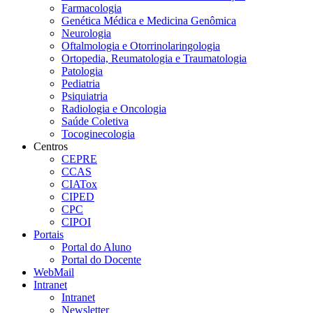
Farmacologia
Genética Médica e Medicina Genômica
Neurologia
Oftalmologia e Otorrinolaringologia
Ortopedia, Reumatologia e Traumatologia
Patologia
Pediatria
Psiquiatria
Radiologia e Oncologia
Saúde Coletiva
Tocoginecologia
Centros
CEPRE
CCAS
CIATox
CIPED
CPC
CIPOI
Portais
Portal do Aluno
Portal do Docente
WebMail
Intranet
Intranet
Newsletter