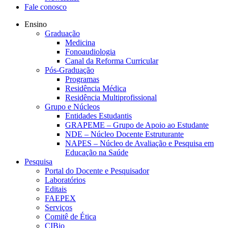
Fale conosco
Ensino
Graduação
Medicina
Fonoaudiologia
Canal da Reforma Curricular
Pós-Graduação
Programas
Residência Médica
Residência Multiprofissional
Grupo e Núcleos
Entidades Estudantis
GRAPEME – Grupo de Apoio ao Estudante
NDE – Núcleo Docente Estruturante
NAPES – Núcleo de Avaliação e Pesquisa em
Educação na Saúde
Pesquisa
Portal do Docente e Pesquisador
Laboratórios
Editais
FAEPEX
Serviços
Comitê de Ética
CIBio