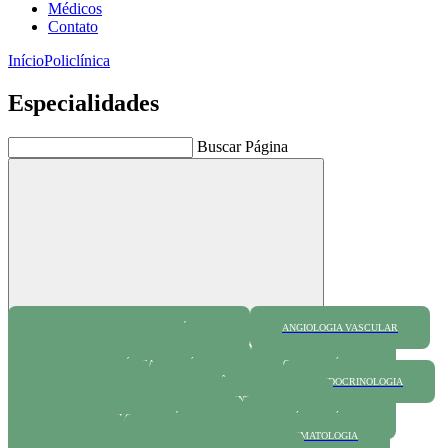
Médicos
Contato
Início
Policlínica
Especialidades
Buscar Página
Buscar
ALERGIA E IMUNOLOGIA PEDIÁTRICA
ANGIOLOGIA VASCULAR
CIRURGIA DO APARELHO DIGESTIVO
CIRURGIA ONCOLÓGICA ORTOPÉDICA
CLINICA MÉDICA
DERMATOLOGIA
DOR CRÔNICA
ENDOCRINOLOGIA
FONOAUDIOLOGIA
GASTROENTEROLOGIA
GASTROENTEROLOGIA PEDIÁTRICA
GENÉTICA MÉDICA
GERIATRIA
GINECOLOGIA
HEMATOLOGIA