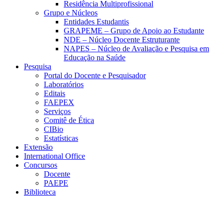
Residência Multiprofissional
Grupo e Núcleos
Entidades Estudantis
GRAPEME – Grupo de Apoio ao Estudante
NDE – Núcleo Docente Estruturante
NAPES – Núcleo de Avaliação e Pesquisa em
Educação na Saúde
Pesquisa
Portal do Docente e Pesquisador
Laboratórios
Editais
FAEPEX
Serviços
Comitê de Ética
CIBio
Estatísticas
Extensão
International Office
Concursos
Docente
PAEPE
Biblioteca
Link para o Facebook