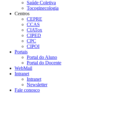
Saúde Coletiva
Tocoginecologia
Centros
CEPRE
CCAS
CIATox
CIPED
CPC
CIPOI
Portais
Portal do Aluno
Portal do Docente
WebMail
Intranet
Intranet
Newsletter
Fale conosco
Aumentar fonte