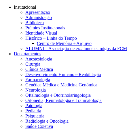
Conteúdo principal
Menu principal
Rodapé
Institucional
Apresentação
Administração
Biblioteca
Prêmios Institucionais
Identidade Visual
Histórico – Linha do Tempo
Centro de Memória e Arquivo
ALUMNI – Associação de ex-alunos e amigos da FCM
Departamentos
Anestesiologia
Cirurgia
Clínica Médica
Desenvolvimento Humano e Reabilitação
Farmacologia
Genética Médica e Medicina Genômica
Neurologia
Oftalmologia e Otorrinolaringologia
Ortopedia, Reumatologia e Traumatologia
Patologia
Pediatria
Psiquiatria
Radiologia e Oncologia
Saúde Coletiva