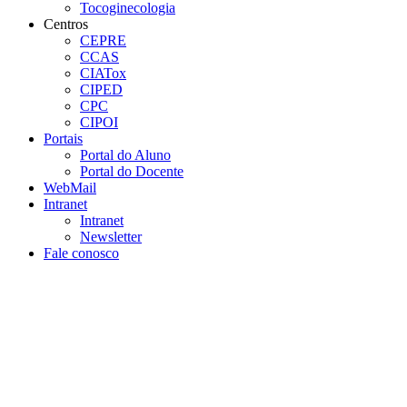
Tocoginecologia
Centros
CEPRE
CCAS
CIATox
CIPED
CPC
CIPOI
Portais
Portal do Aluno
Portal do Docente
WebMail
Intranet
Intranet
Newsletter
Fale conosco
Aumentar fonte