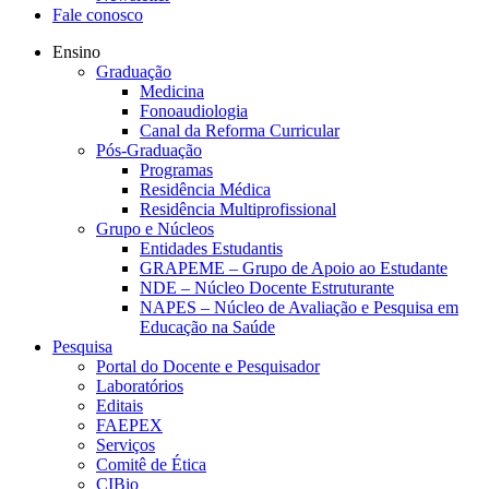
Fale conosco
Ensino
Graduação
Medicina
Fonoaudiologia
Canal da Reforma Curricular
Pós-Graduação
Programas
Residência Médica
Residência Multiprofissional
Grupo e Núcleos
Entidades Estudantis
GRAPEME – Grupo de Apoio ao Estudante
NDE – Núcleo Docente Estruturante
NAPES – Núcleo de Avaliação e Pesquisa em
Educação na Saúde
Pesquisa
Portal do Docente e Pesquisador
Laboratórios
Editais
FAEPEX
Serviços
Comitê de Ética
CIBio