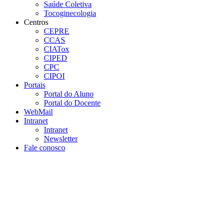
Saúde Coletiva
Tocoginecologia
Centros
CEPRE
CCAS
CIATox
CIPED
CPC
CIPOI
Portais
Portal do Aluno
Portal do Docente
WebMail
Intranet
Intranet
Newsletter
Fale conosco
Aumentar fonte