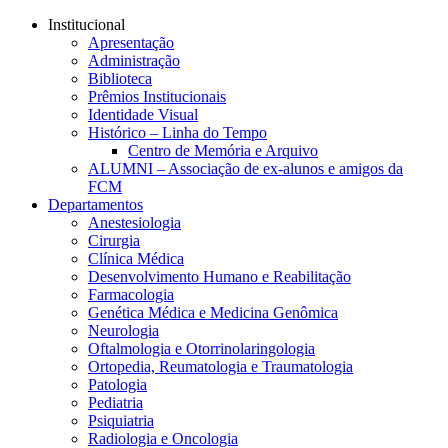
Conteúdo principal
Menu principal
Rodapé
Institucional
Apresentação
Administração
Biblioteca
Prêmios Institucionais
Identidade Visual
Histórico – Linha do Tempo
Centro de Memória e Arquivo
ALUMNI – Associação de ex-alunos e amigos da
FCM
Departamentos
Anestesiologia
Cirurgia
Clínica Médica
Desenvolvimento Humano e Reabilitação
Farmacologia
Genética Médica e Medicina Genômica
Neurologia
Oftalmologia e Otorrinolaringologia
Ortopedia, Reumatologia e Traumatologia
Patologia
Pediatria
Psiquiatria
Radiologia e Oncologia