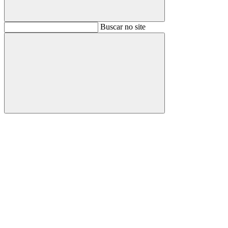
Buscar
Buscar no site
Buscar
Aumentar fonte
Diminuir fonte