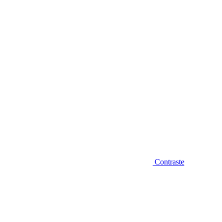
Diminuir fonte
Contraste