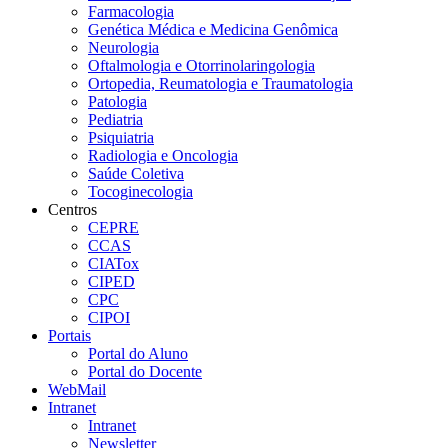
Farmacologia
Genética Médica e Medicina Genômica
Neurologia
Oftalmologia e Otorrinolaringologia
Ortopedia, Reumatologia e Traumatologia
Patologia
Pediatria
Psiquiatria
Radiologia e Oncologia
Saúde Coletiva
Tocoginecologia
Centros
CEPRE
CCAS
CIATox
CIPED
CPC
CIPOI
Portais
Portal do Aluno
Portal do Docente
WebMail
Intranet
Intranet
Newsletter