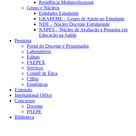
Residência Multiprofissional
Grupo e Núcleos
Entidades Estudantis
GRAPEME – Grupo de Apoio ao Estudante
NDE – Núcleo Docente Estruturante
NAPES – Núcleo de Avaliação e Pesquisa em
Educação na Saúde
Pesquisa
Portal do Docente e Pesquisador
Laboratórios
Editais
FAEPEX
Serviços
Comitê de Ética
CIBio
Estatísticas
Extensão
International Office
Concursos
Docente
PAEPE
Biblioteca
Link para o Facebook