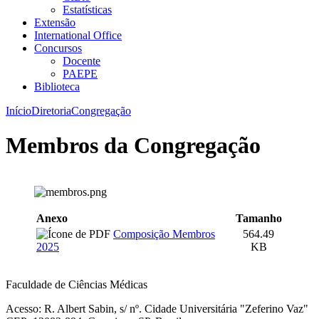
Estatísticas
Extensão
International Office
Concursos
Docente
PAEPE
Biblioteca
Início
Diretoria
Congregação
Membros da Congregação
Anexo
Tamanho
Composição Membros
564.49
2025
KB
Faculdade de Ciências Médicas
Acesso: R. Albert Sabin, s/ nº. Cidade Universitária "Zeferino Vaz"