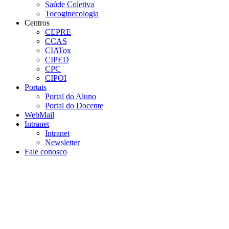
Saúde Coletiva
Tocoginecologia
Centros
CEPRE
CCAS
CIATox
CIPED
CPC
CIPOI
Portais
Portal do Aluno
Portal do Docente
WebMail
Intranet
Intranet
Newsletter
Fale conosco
Aumentar fonte