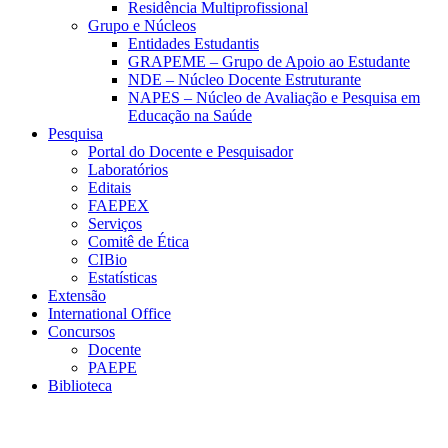
Residência Multiprofissional
Grupo e Núcleos
Entidades Estudantis
GRAPEME – Grupo de Apoio ao Estudante
NDE – Núcleo Docente Estruturante
NAPES – Núcleo de Avaliação e Pesquisa em
Educação na Saúde
Pesquisa
Portal do Docente e Pesquisador
Laboratórios
Editais
FAEPEX
Serviços
Comitê de Ética
CIBio
Estatísticas
Extensão
International Office
Concursos
Docente
PAEPE
Biblioteca
Link para o Facebook