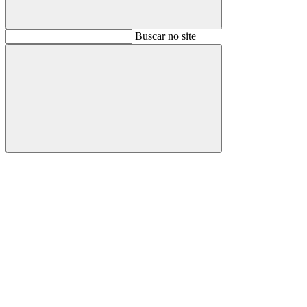
Buscar
Buscar no site
Buscar
Aumentar fonte
Diminuir fonte