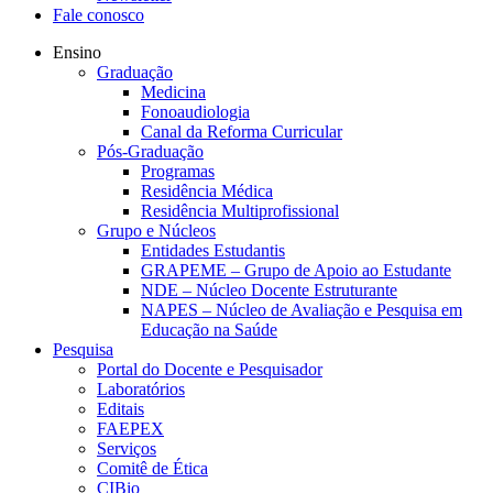
Fale conosco
Ensino
Graduação
Medicina
Fonoaudiologia
Canal da Reforma Curricular
Pós-Graduação
Programas
Residência Médica
Residência Multiprofissional
Grupo e Núcleos
Entidades Estudantis
GRAPEME – Grupo de Apoio ao Estudante
NDE – Núcleo Docente Estruturante
NAPES – Núcleo de Avaliação e Pesquisa em
Educação na Saúde
Pesquisa
Portal do Docente e Pesquisador
Laboratórios
Editais
FAEPEX
Serviços
Comitê de Ética
CIBio