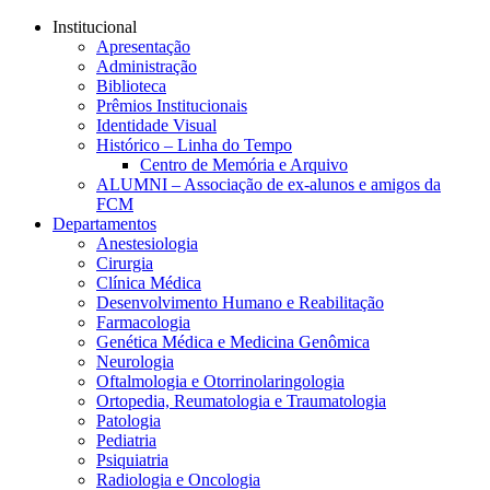
Conteúdo principal
Menu principal
Rodapé
Institucional
Apresentação
Administração
Biblioteca
Prêmios Institucionais
Identidade Visual
Histórico – Linha do Tempo
Centro de Memória e Arquivo
ALUMNI – Associação de ex-alunos e amigos da
FCM
Departamentos
Anestesiologia
Cirurgia
Clínica Médica
Desenvolvimento Humano e Reabilitação
Farmacologia
Genética Médica e Medicina Genômica
Neurologia
Oftalmologia e Otorrinolaringologia
Ortopedia, Reumatologia e Traumatologia
Patologia
Pediatria
Psiquiatria
Radiologia e Oncologia