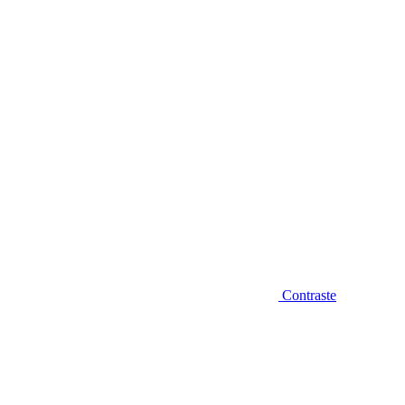
Diminuir fonte
Contraste