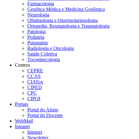
Farmacologia
Genética Médica e Medicina Genômica
Neurologia
Oftalmologia e Otorrinolaringologia
Ortopedia, Reumatologia e Traumatologia
Patologia
Pediatria
Psiquiatria
Radiologia e Oncologia
Saúde Coletiva
Tocoginecologia
Centros
CEPRE
CCAS
CIATox
CIPED
CPC
CIPOI
Portais
Portal do Aluno
Portal do Docente
WebMail
Intranet
Intranet
Newsletter