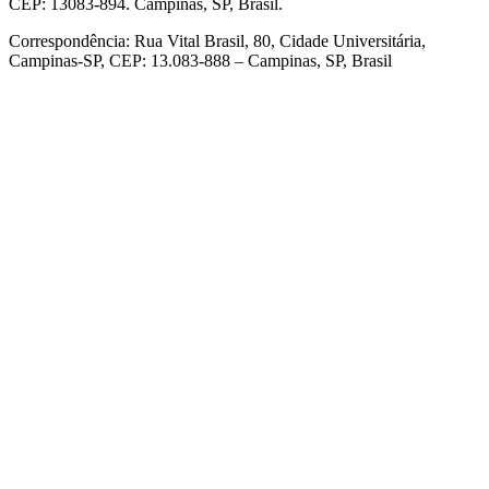
CEP: 13083-894. Campinas, SP, Brasil.
Correspondência: Rua Vital Brasil, 80, Cidade Universitária,
Campinas-SP, CEP: 13.083-888 – Campinas, SP, Brasil
Link para o Facebook
Link para o Linkedin
Link para o Instagram