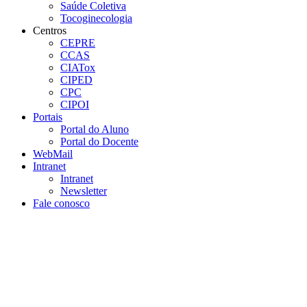
Saúde Coletiva
Tocoginecologia
Centros
CEPRE
CCAS
CIATox
CIPED
CPC
CIPOI
Portais
Portal do Aluno
Portal do Docente
WebMail
Intranet
Intranet
Newsletter
Fale conosco
Aumentar fonte