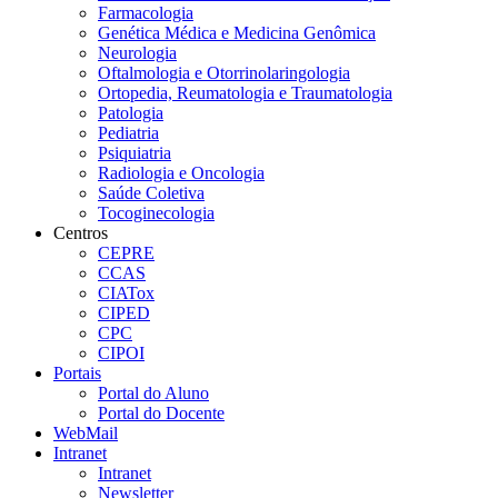
Farmacologia
Genética Médica e Medicina Genômica
Neurologia
Oftalmologia e Otorrinolaringologia
Ortopedia, Reumatologia e Traumatologia
Patologia
Pediatria
Psiquiatria
Radiologia e Oncologia
Saúde Coletiva
Tocoginecologia
Centros
CEPRE
CCAS
CIATox
CIPED
CPC
CIPOI
Portais
Portal do Aluno
Portal do Docente
WebMail
Intranet
Intranet
Newsletter