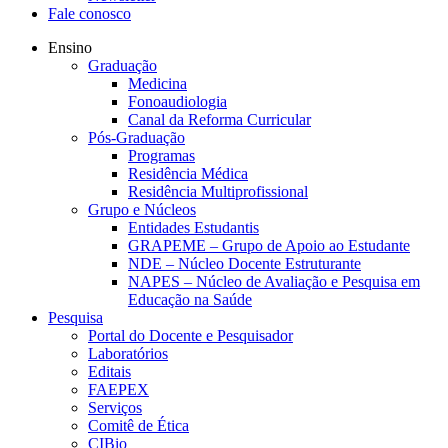
Fale conosco
Ensino
Graduação
Medicina
Fonoaudiologia
Canal da Reforma Curricular
Pós-Graduação
Programas
Residência Médica
Residência Multiprofissional
Grupo e Núcleos
Entidades Estudantis
GRAPEME – Grupo de Apoio ao Estudante
NDE – Núcleo Docente Estruturante
NAPES – Núcleo de Avaliação e Pesquisa em
Educação na Saúde
Pesquisa
Portal do Docente e Pesquisador
Laboratórios
Editais
FAEPEX
Serviços
Comitê de Ética
CIBio