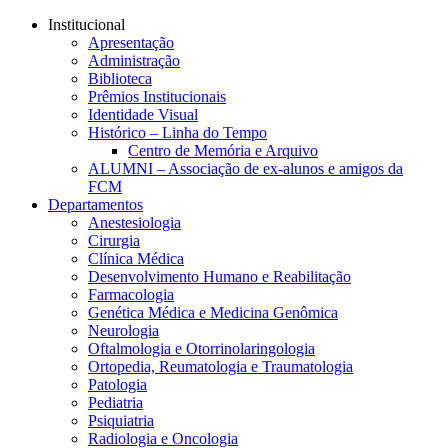
Conteúdo principal
Menu principal
Rodapé
Institucional
Apresentação
Administração
Biblioteca
Prêmios Institucionais
Identidade Visual
Histórico – Linha do Tempo
Centro de Memória e Arquivo
ALUMNI – Associação de ex-alunos e amigos da
FCM
Departamentos
Anestesiologia
Cirurgia
Clínica Médica
Desenvolvimento Humano e Reabilitação
Farmacologia
Genética Médica e Medicina Genômica
Neurologia
Oftalmologia e Otorrinolaringologia
Ortopedia, Reumatologia e Traumatologia
Patologia
Pediatria
Psiquiatria
Radiologia e Oncologia