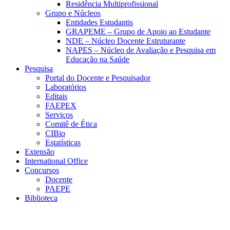
Residência Multiprofissional
Grupo e Núcleos
Entidades Estudantis
GRAPEME – Grupo de Apoio ao Estudante
NDE – Núcleo Docente Estruturante
NAPES – Núcleo de Avaliação e Pesquisa em
Educação na Saúde
Pesquisa
Portal do Docente e Pesquisador
Laboratórios
Editais
FAEPEX
Serviços
Comitê de Ética
CIBio
Estatísticas
Extensão
International Office
Concursos
Docente
PAEPE
Biblioteca
Link para o Facebook