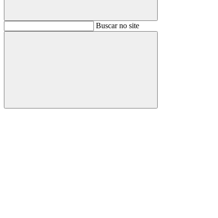
Buscar
Buscar no site
Buscar
Aumentar fonte
Diminuir fonte