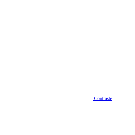
Diminuir fonte
Contraste