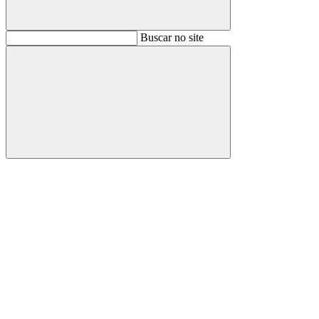
Buscar
Buscar no site
Buscar
Aumentar fonte
Diminuir fonte