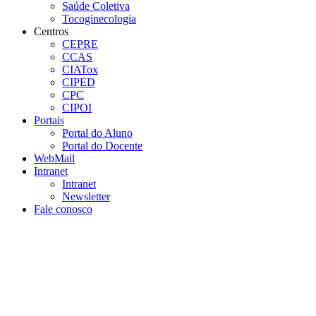
Saúde Coletiva
Tocoginecologia
Centros
CEPRE
CCAS
CIATox
CIPED
CPC
CIPOI
Portais
Portal do Aluno
Portal do Docente
WebMail
Intranet
Intranet
Newsletter
Fale conosco
Aumentar fonte