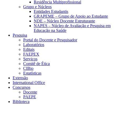
Residência Multiprofissional
Grupo e Núcleos
Entidades Estudantis
GRAPEME – Grupo de Apoio ao Estudante
NDE – Núcleo Docente Estruturante
NAPES – Núcleo de Avaliação e Pesquisa em
Educação na Saúde
Pesquisa
Portal do Docente e Pesquisador
Laboratórios
Editais
FAEPEX
Serviços
Comitê de Ética
CIBio
Estatísticas
Extensão
International Office
Concursos
Docente
PAEPE
Biblioteca
Link para o Facebook