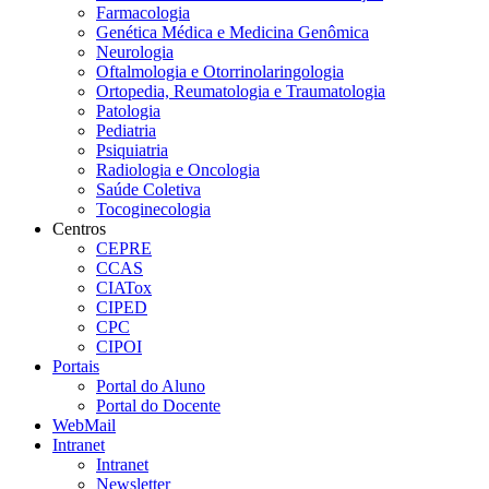
Farmacologia
Genética Médica e Medicina Genômica
Neurologia
Oftalmologia e Otorrinolaringologia
Ortopedia, Reumatologia e Traumatologia
Patologia
Pediatria
Psiquiatria
Radiologia e Oncologia
Saúde Coletiva
Tocoginecologia
Centros
CEPRE
CCAS
CIATox
CIPED
CPC
CIPOI
Portais
Portal do Aluno
Portal do Docente
WebMail
Intranet
Intranet
Newsletter