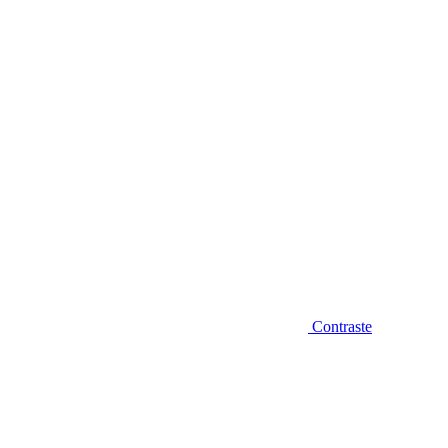
Diminuir fonte
Contraste