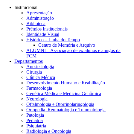
Conteúdo principal
Menu principal
Rodapé
Institucional
Apresentação
Administração
Biblioteca
Prêmios Institucionais
Identidade Visual
Histórico – Linha do Tempo
Centro de Memória e Arquivo
ALUMNI – Associação de ex-alunos e amigos da
FCM
Departamentos
Anestesiologia
Cirurgia
Clínica Médica
Desenvolvimento Humano e Reabilitação
Farmacologia
Genética Médica e Medicina Genômica
Neurologia
Oftalmologia e Otorrinolaringologia
Ortopedia, Reumatologia e Traumatologia
Patologia
Pediatria
Psiquiatria
Radiologia e Oncologia