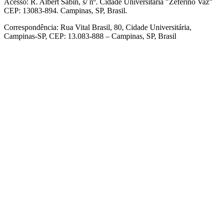
Acesso: R. Albert Sabin, s/ nº. Cidade Universitária "Zeferino Vaz"
CEP: 13083-894. Campinas, SP, Brasil.
Correspondência: Rua Vital Brasil, 80, Cidade Universitária,
Campinas-SP, CEP: 13.083-888 – Campinas, SP, Brasil
Link para o Facebook
Link para o Linkedin
Link para o Instagram