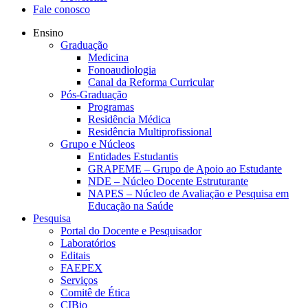
Fale conosco
Ensino
Graduação
Medicina
Fonoaudiologia
Canal da Reforma Curricular
Pós-Graduação
Programas
Residência Médica
Residência Multiprofissional
Grupo e Núcleos
Entidades Estudantis
GRAPEME – Grupo de Apoio ao Estudante
NDE – Núcleo Docente Estruturante
NAPES – Núcleo de Avaliação e Pesquisa em
Educação na Saúde
Pesquisa
Portal do Docente e Pesquisador
Laboratórios
Editais
FAEPEX
Serviços
Comitê de Ética
CIBio