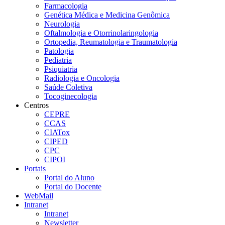
Farmacologia
Genética Médica e Medicina Genômica
Neurologia
Oftalmologia e Otorrinolaringologia
Ortopedia, Reumatologia e Traumatologia
Patologia
Pediatria
Psiquiatria
Radiologia e Oncologia
Saúde Coletiva
Tocoginecologia
Centros
CEPRE
CCAS
CIATox
CIPED
CPC
CIPOI
Portais
Portal do Aluno
Portal do Docente
WebMail
Intranet
Intranet
Newsletter