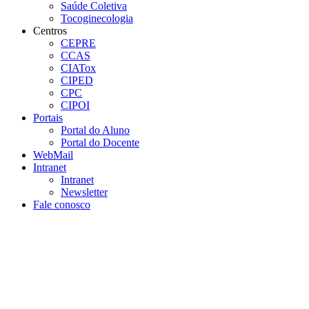
Saúde Coletiva
Tocoginecologia
Centros
CEPRE
CCAS
CIATox
CIPED
CPC
CIPOI
Portais
Portal do Aluno
Portal do Docente
WebMail
Intranet
Intranet
Newsletter
Fale conosco
Aumentar fonte