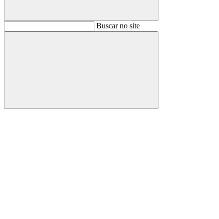
Buscar
Buscar no site
Buscar
Aumentar fonte
Diminuir fonte