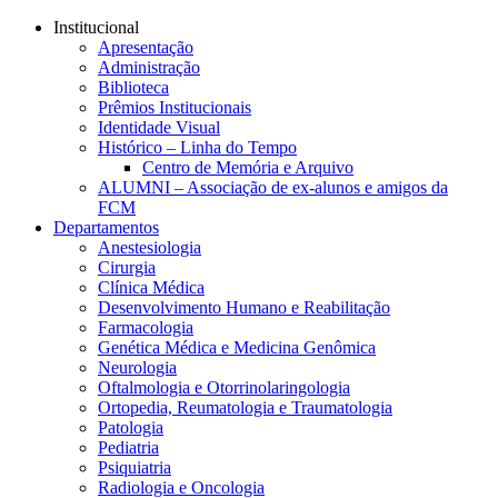
Conteúdo principal
Menu principal
Rodapé
Institucional
Apresentação
Administração
Biblioteca
Prêmios Institucionais
Identidade Visual
Histórico – Linha do Tempo
Centro de Memória e Arquivo
ALUMNI – Associação de ex-alunos e amigos da
FCM
Departamentos
Anestesiologia
Cirurgia
Clínica Médica
Desenvolvimento Humano e Reabilitação
Farmacologia
Genética Médica e Medicina Genômica
Neurologia
Oftalmologia e Otorrinolaringologia
Ortopedia, Reumatologia e Traumatologia
Patologia
Pediatria
Psiquiatria
Radiologia e Oncologia