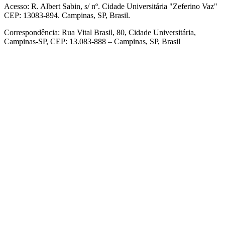
Acesso: R. Albert Sabin, s/ nº. Cidade Universitária "Zeferino Vaz"
CEP: 13083-894. Campinas, SP, Brasil.
Correspondência: Rua Vital Brasil, 80, Cidade Universitária,
Campinas-SP, CEP: 13.083-888 – Campinas, SP, Brasil
Link para o Facebook
Link para o Linkedin
Link para o Instagram