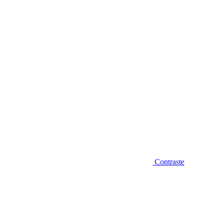
Diminuir fonte
Contraste