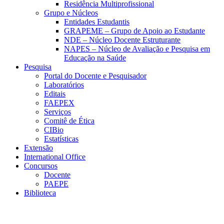
Residência Multiprofissional
Grupo e Núcleos
Entidades Estudantis
GRAPEME – Grupo de Apoio ao Estudante
NDE – Núcleo Docente Estruturante
NAPES – Núcleo de Avaliação e Pesquisa em
Educação na Saúde
Pesquisa
Portal do Docente e Pesquisador
Laboratórios
Editais
FAEPEX
Serviços
Comitê de Ética
CIBio
Estatísticas
Extensão
International Office
Concursos
Docente
PAEPE
Biblioteca
Link para o Facebook