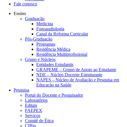
Fale conosco
Ensino
Graduação
Medicina
Fonoaudiologia
Canal da Reforma Curricular
Pós-Graduação
Programas
Residência Médica
Residência Multiprofissional
Grupo e Núcleos
Entidades Estudantis
GRAPEME – Grupo de Apoio ao Estudante
NDE – Núcleo Docente Estruturante
NAPES – Núcleo de Avaliação e Pesquisa em
Educação na Saúde
Pesquisa
Portal do Docente e Pesquisador
Laboratórios
Editais
FAEPEX
Serviços
Comitê de Ética
CIBio