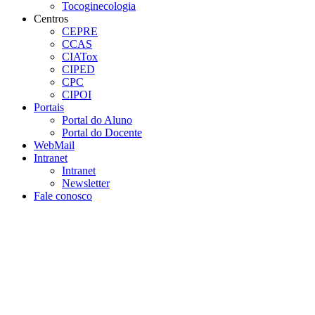
Tocoginecologia
Centros
CEPRE
CCAS
CIATox
CIPED
CPC
CIPOI
Portais
Portal do Aluno
Portal do Docente
WebMail
Intranet
Intranet
Newsletter
Fale conosco
Aumentar fonte