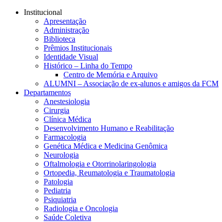
Conteúdo principal
Menu principal
Rodapé
Institucional
Apresentação
Administração
Biblioteca
Prêmios Institucionais
Identidade Visual
Histórico – Linha do Tempo
Centro de Memória e Arquivo
ALUMNI – Associação de ex-alunos e amigos da FCM
Departamentos
Anestesiologia
Cirurgia
Clínica Médica
Desenvolvimento Humano e Reabilitação
Farmacologia
Genética Médica e Medicina Genômica
Neurologia
Oftalmologia e Otorrinolaringologia
Ortopedia, Reumatologia e Traumatologia
Patologia
Pediatria
Psiquiatria
Radiologia e Oncologia
Saúde Coletiva