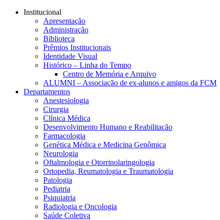
Conteúdo principal
Menu principal
Rodapé
Institucional
Apresentação
Administração
Biblioteca
Prêmios Institucionais
Identidade Visual
Histórico – Linha do Tempo
Centro de Memória e Arquivo
ALUMNI – Associação de ex-alunos e amigos da FCM
Departamentos
Anestesiologia
Cirurgia
Clínica Médica
Desenvolvimento Humano e Reabilitação
Farmacologia
Genética Médica e Medicina Genômica
Neurologia
Oftalmologia e Otorrinolaringologia
Ortopedia, Reumatologia e Traumatologia
Patologia
Pediatria
Psiquiatria
Radiologia e Oncologia
Saúde Coletiva