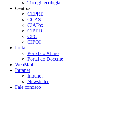
Tocoginecologia
Centros
CEPRE
CCAS
CIATox
CIPED
CPC
CIPOI
Portais
Portal do Aluno
Portal do Docente
WebMail
Intranet
Intranet
Newsletter
Fale conosco
Aumentar fonte