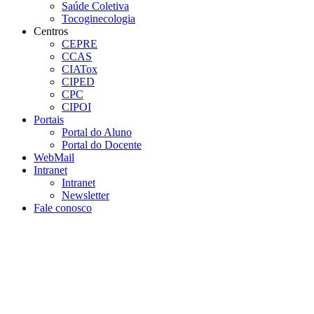
Saúde Coletiva
Tocoginecologia
Centros
CEPRE
CCAS
CIATox
CIPED
CPC
CIPOI
Portais
Portal do Aluno
Portal do Docente
WebMail
Intranet
Intranet
Newsletter
Fale conosco
Aumentar fonte