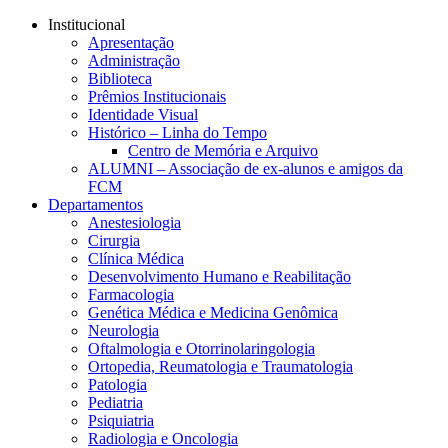
Conteúdo principal
Menu principal
Rodapé
Institucional
Apresentação
Administração
Biblioteca
Prêmios Institucionais
Identidade Visual
Histórico – Linha do Tempo
Centro de Memória e Arquivo
ALUMNI – Associação de ex-alunos e amigos da
FCM
Departamentos
Anestesiologia
Cirurgia
Clínica Médica
Desenvolvimento Humano e Reabilitação
Farmacologia
Genética Médica e Medicina Genômica
Neurologia
Oftalmologia e Otorrinolaringologia
Ortopedia, Reumatologia e Traumatologia
Patologia
Pediatria
Psiquiatria
Radiologia e Oncologia