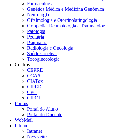
Farmacologia
Genética Médica e Medicina Genômica
Neurologia
Oftalmologia e Otorrinolaringologia
Ortopedia, Reumatologia e Traumatologia
Patologia
Pediatria
Psiquiatria
Radiologia e Oncologia
Saúde Coletiva
Tocoginecologia
Centros
CEPRE
CCAS
CIATox
CIPED
CPC
CIPOI
Portais
Portal do Aluno
Portal do Docente
WebMail
Intranet
Intranet
Newsletter