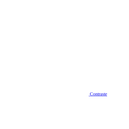
Diminuir fonte
Contraste