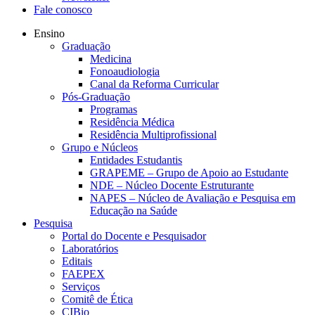
Fale conosco
Ensino
Graduação
Medicina
Fonoaudiologia
Canal da Reforma Curricular
Pós-Graduação
Programas
Residência Médica
Residência Multiprofissional
Grupo e Núcleos
Entidades Estudantis
GRAPEME – Grupo de Apoio ao Estudante
NDE – Núcleo Docente Estruturante
NAPES – Núcleo de Avaliação e Pesquisa em
Educação na Saúde
Pesquisa
Portal do Docente e Pesquisador
Laboratórios
Editais
FAEPEX
Serviços
Comitê de Ética
CIBio