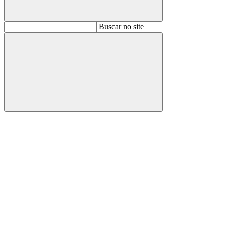
Buscar
Buscar no site
Buscar
Aumentar fonte
Diminuir fonte