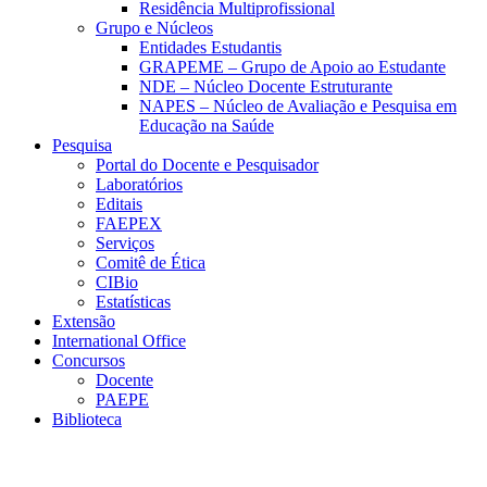
Residência Multiprofissional
Grupo e Núcleos
Entidades Estudantis
GRAPEME – Grupo de Apoio ao Estudante
NDE – Núcleo Docente Estruturante
NAPES – Núcleo de Avaliação e Pesquisa em
Educação na Saúde
Pesquisa
Portal do Docente e Pesquisador
Laboratórios
Editais
FAEPEX
Serviços
Comitê de Ética
CIBio
Estatísticas
Extensão
International Office
Concursos
Docente
PAEPE
Biblioteca
Link para o Facebook