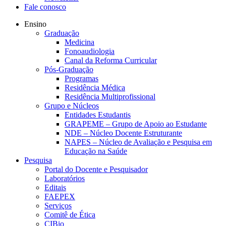
Fale conosco
Ensino
Graduação
Medicina
Fonoaudiologia
Canal da Reforma Curricular
Pós-Graduação
Programas
Residência Médica
Residência Multiprofissional
Grupo e Núcleos
Entidades Estudantis
GRAPEME – Grupo de Apoio ao Estudante
NDE – Núcleo Docente Estruturante
NAPES – Núcleo de Avaliação e Pesquisa em
Educação na Saúde
Pesquisa
Portal do Docente e Pesquisador
Laboratórios
Editais
FAEPEX
Serviços
Comitê de Ética
CIBio