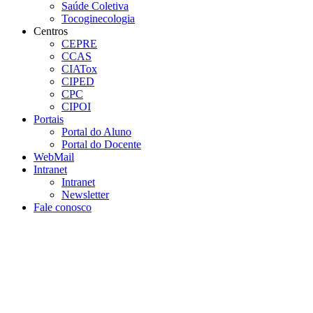
Saúde Coletiva
Tocoginecologia
Centros
CEPRE
CCAS
CIATox
CIPED
CPC
CIPOI
Portais
Portal do Aluno
Portal do Docente
WebMail
Intranet
Intranet
Newsletter
Fale conosco
Aumentar fonte