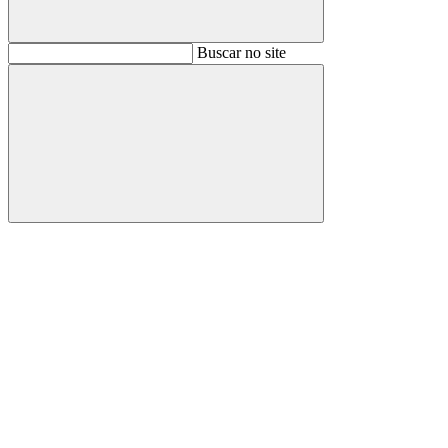
Buscar
Buscar no site
Buscar
Aumentar fonte
Diminuir fonte