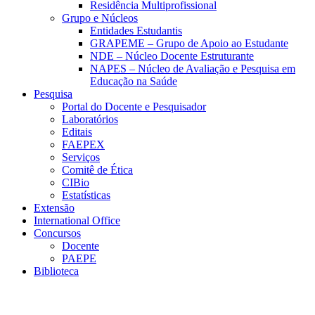
Residência Multiprofissional
Grupo e Núcleos
Entidades Estudantis
GRAPEME – Grupo de Apoio ao Estudante
NDE – Núcleo Docente Estruturante
NAPES – Núcleo de Avaliação e Pesquisa em
Educação na Saúde
Pesquisa
Portal do Docente e Pesquisador
Laboratórios
Editais
FAEPEX
Serviços
Comitê de Ética
CIBio
Estatísticas
Extensão
International Office
Concursos
Docente
PAEPE
Biblioteca
Link para o Facebook