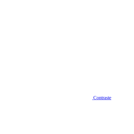
Diminuir fonte
Contraste