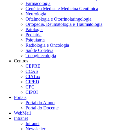
Farmacologia
Genética Médica e Medicina Genômica
Neurologia
Oftalmologia e Otorrinolaringologia
Ortopedia, Reumatologia e Traumatologia
Patologia
Pediatria
Psiquiatria
Radiologia e Oncologia
Saúde Coletiva
Tocoginecologia
Centros
CEPRE
CCAS
CIATox
CIPED
CPC
CIPOI
Portais
Portal do Aluno
Portal do Docente
WebMail
Intranet
Intranet
Newsletter