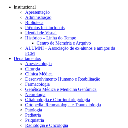
Conteúdo principal
Menu principal
Rodapé
Institucional
Apresentação
Administração
Biblioteca
Prêmios Institucionais
Identidade Visual
Histórico – Linha do Tempo
Centro de Memória e Arquivo
ALUMNI – Associação de ex-alunos e amigos da
FCM
Departamentos
Anestesiologia
Cirurgia
Clínica Médica
Desenvolvimento Humano e Reabilitação
Farmacologia
Genética Médica e Medicina Genômica
Neurologia
Oftalmologia e Otorrinolaringologia
Ortopedia, Reumatologia e Traumatologia
Patologia
Pediatria
Psiquiatria
Radiologia e Oncologia