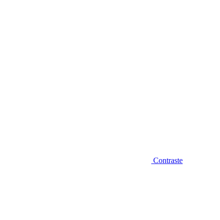
Diminuir fonte
Contraste