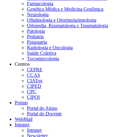
Farmacologia
Genética Médica e Medicina Genômica
Neurologia
Oftalmologia e Otorrinolaringologia
Ortopedia, Reumatologia e Traumatologia
Patologia
Pediatria
Psiquiatria
Radiologia e Oncologia
Saúde Coletiva
Tocoginecologia
Centros
CEPRE
CCAS
CIATox
CIPED
CPC
CIPOI
Portais
Portal do Aluno
Portal do Docente
WebMail
Intranet
Intranet
Newsletter