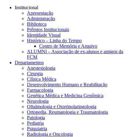
Conteúdo principal
Menu principal
Rodapé
Institucional
Apresentação
Administração
Biblioteca
Prêmios Institucionais
Identidade Visual
Histórico – Linha do Tempo
Centro de Memória e Arquivo
ALUMNI – Associação de ex-alunos e amigos da
FCM
Departamentos
Anestesiologia
Cirurgia
Clínica Médica
Desenvolvimento Humano e Reabilitação
Farmacologia
Genética Médica e Medicina Genômica
Neurologia
Oftalmologia e Otorrinolaringologia
Ortopedia, Reumatologia e Traumatologia
Patologia
Pediatria
Psiquiatria
Radiologia e Oncologia