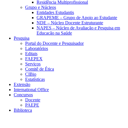
Residência Multiprofissional
Grupo e Núcleos
Entidades Estudantis
GRAPEME – Grupo de Apoio ao Estudante
NDE – Núcleo Docente Estruturante
NAPES – Núcleo de Avaliação e Pesquisa em
Educação na Saúde
Pesquisa
Portal do Docente e Pesquisador
Laboratórios
Editais
FAEPEX
Serviços
Comitê de Ética
CIBio
Estatísticas
Extensão
International Office
Concursos
Docente
PAEPE
Biblioteca
Link para o Facebook