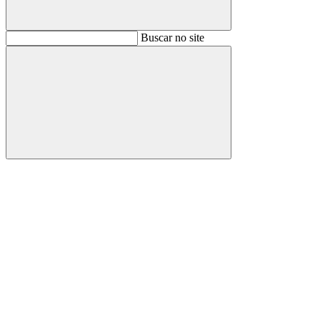
Buscar
Buscar no site
Buscar
Aumentar fonte
Diminuir fonte