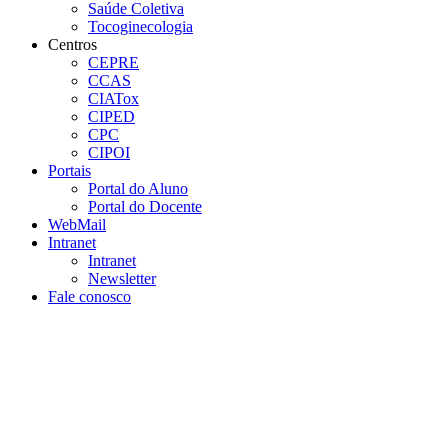
Saúde Coletiva
Tocoginecologia
Centros
CEPRE
CCAS
CIATox
CIPED
CPC
CIPOI
Portais
Portal do Aluno
Portal do Docente
WebMail
Intranet
Intranet
Newsletter
Fale conosco
Aumentar fonte