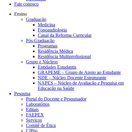
Fale conosco
Ensino
Graduação
Medicina
Fonoaudiologia
Canal da Reforma Curricular
Pós-Graduação
Programas
Residência Médica
Residência Multiprofissional
Grupo e Núcleos
Entidades Estudantis
GRAPEME – Grupo de Apoio ao Estudante
NDE – Núcleo Docente Estruturante
NAPES – Núcleo de Avaliação e Pesquisa em
Educação na Saúde
Pesquisa
Portal do Docente e Pesquisador
Laboratórios
Editais
FAEPEX
Serviços
Comitê de Ética
CIBio