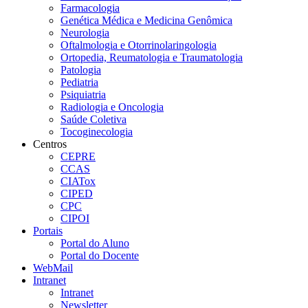
Farmacologia
Genética Médica e Medicina Genômica
Neurologia
Oftalmologia e Otorrinolaringologia
Ortopedia, Reumatologia e Traumatologia
Patologia
Pediatria
Psiquiatria
Radiologia e Oncologia
Saúde Coletiva
Tocoginecologia
Centros
CEPRE
CCAS
CIATox
CIPED
CPC
CIPOI
Portais
Portal do Aluno
Portal do Docente
WebMail
Intranet
Intranet
Newsletter