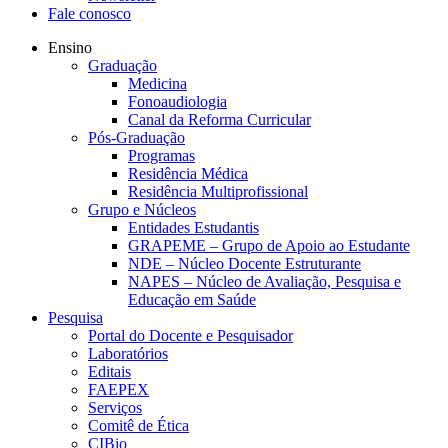
Fale conosco
Ensino
Graduação
Medicina
Fonoaudiologia
Canal da Reforma Curricular
Pós-Graduação
Programas
Residência Médica
Residência Multiprofissional
Grupo e Núcleos
Entidades Estudantis
GRAPEME – Grupo de Apoio ao Estudante
NDE – Núcleo Docente Estruturante
NAPES – Núcleo de Avaliação, Pesquisa e
Educação em Saúde
Pesquisa
Portal do Docente e Pesquisador
Laboratórios
Editais
FAEPEX
Serviços
Comitê de Ética
CIBio