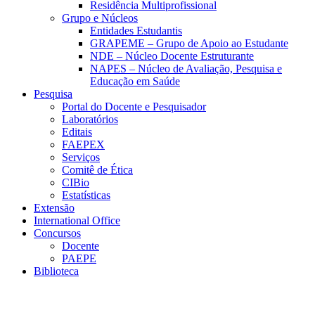
Residência Multiprofissional
Grupo e Núcleos
Entidades Estudantis
GRAPEME – Grupo de Apoio ao Estudante
NDE – Núcleo Docente Estruturante
NAPES – Núcleo de Avaliação, Pesquisa e
Educação em Saúde
Pesquisa
Portal do Docente e Pesquisador
Laboratórios
Editais
FAEPEX
Serviços
Comitê de Ética
CIBio
Estatísticas
Extensão
International Office
Concursos
Docente
PAEPE
Biblioteca
Link para o Facebook