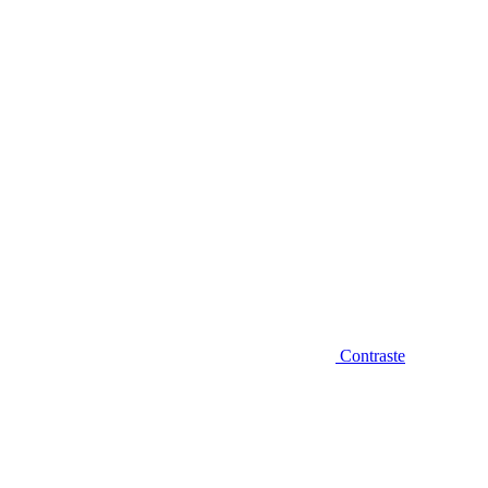
Diminuir fonte
Contraste