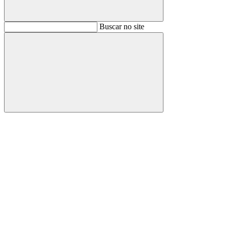
Buscar
Buscar no site
Buscar
Aumentar fonte
Diminuir fonte