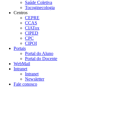
Saúde Coletiva
Tocoginecologia
Centros
CEPRE
CCAS
CIATox
CIPED
CPC
CIPOI
Portais
Portal do Aluno
Portal do Docente
WebMail
Intranet
Intranet
Newsletter
Fale conosco
Aumentar fonte