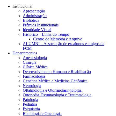
Conteúdo principal
Menu principal
Rodapé
Institucional
Apresentação
Administração
Biblioteca
Prêmios Institucionais
Identidade Visual
Histórico – Linha do Tempo
Centro de Memória e Arquivo
ALUMNI – Associação de ex-alunos e amigos da
FCM
Departamentos
Anestesiologia
Cirurgia
Clínica Médica
Desenvolvimento Humano e Reabilitação
Farmacologia
Genética Médica e Medicina Genômica
Neurologia
Oftalmologia e Otorrinolaringologia
Ortopedia, Reumatologia e Traumatologia
Patologia
Pediatria
Psiquiatria
Radiologia e Oncologia